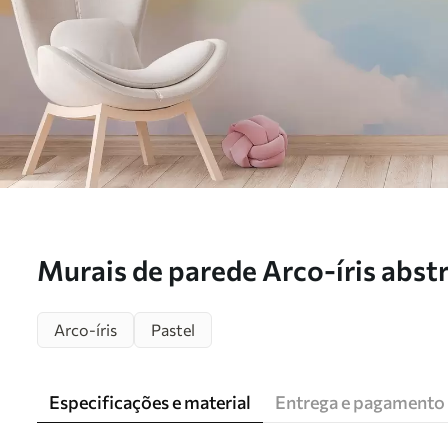
Murais de parede Arco-íris abstr
imitação de pintura Nr. w05592
Arco-íris
Pastel
Especificações e material
Entrega e pagamento