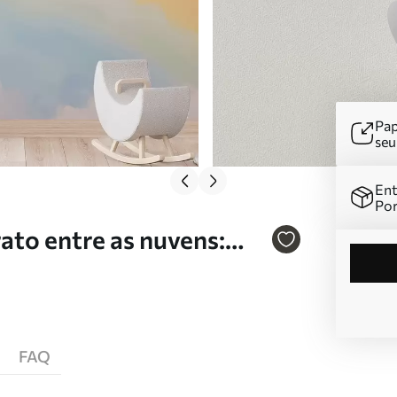
Pap
se
Ent
Por
ato entre as nuvens:
FAQ