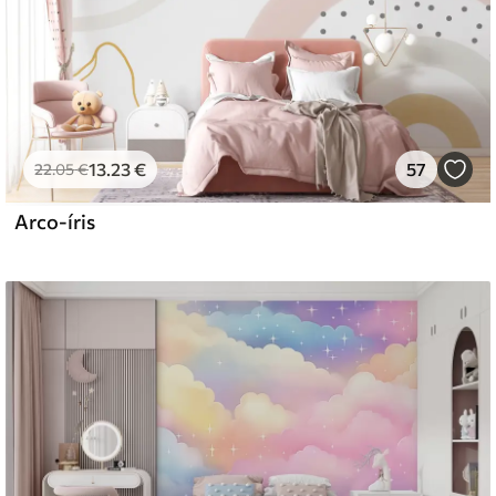
13
.23
€
57
22
.05
€
Arco-íris