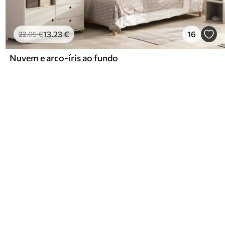
13
.23
€
16
22
.05
€
Nuvem e arco-íris ao fundo