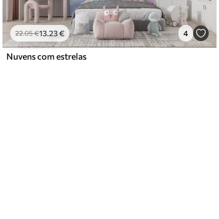
13
.23
€
4
22
.05
€
Nuvens com estrelas