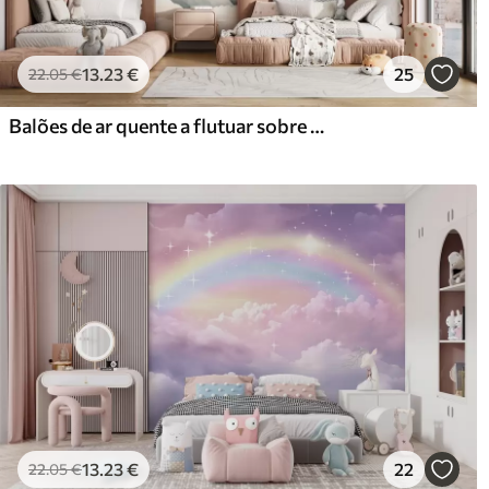
13
.23
€
25
22
.05
€
Balões de ar quente a flutuar sobre montanhas em tons pastel neutros e suaves
13
.23
€
22
22
.05
€