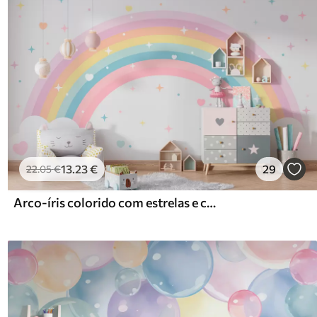
13
.23
€
29
22
.05
€
Arco-íris colorido com estrelas e corações estilo escandinavo