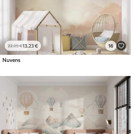
13
.23
€
16
22
.05
€
Nuvens