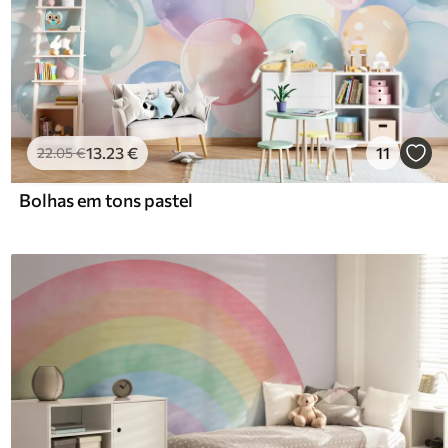
13
.23
€
11
22
.05
€
Bolhas em tons pastel