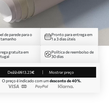
el de parede para o
Pronto para entrega em
u tamanho
1 a 3 dias úteis
rega gratuita em
Política de reembolso de
tugal
30 dias
de
22
.05
13
.23
€
Mostrar preço
O preço é indicado com um
desconto de 40%
.