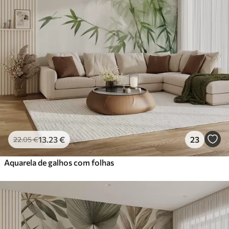
13
.23
€
23
22
.05
€
Aquarela de galhos com folhas