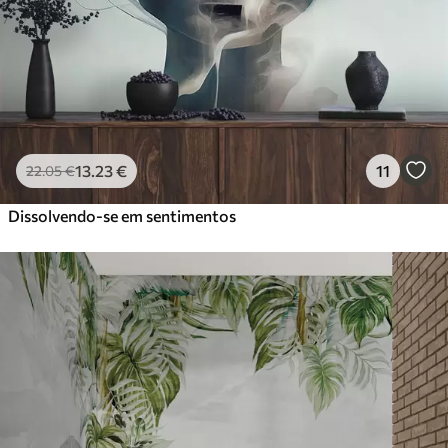
13
.23
€
11
22
.05
€
Dissolvendo-se em sentimentos