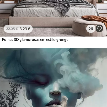
13
.23
€
26
22
.05
€
Folhas 3D glamorosas em estilo grunge