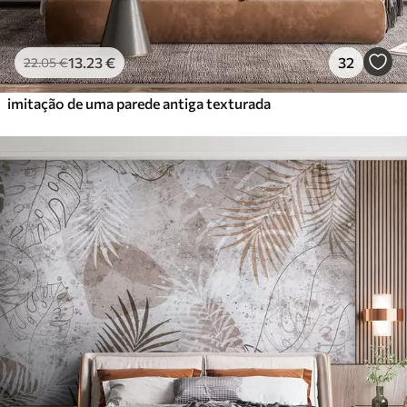
13
.23
€
32
22
.05
€
imitação de uma parede antiga texturada