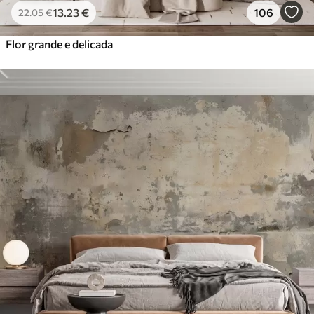
13
.23
€
106
22
.05
€
Flor grande e delicada