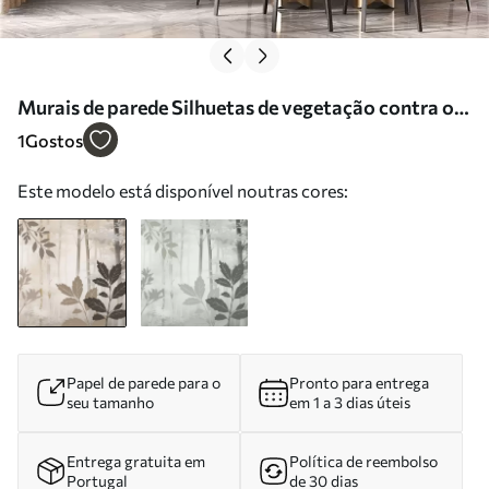
Murais de parede Silhuetas de vegetação contra o
pano de fundo de uma floresta abstrata Nr.
1
Gostos
w05586
Este modelo está disponível noutras cores:
Papel de parede para o
Pronto para entrega
seu tamanho
em 1 a 3 dias úteis
Entrega gratuita em
Política de reembolso
Portugal
de 30 dias