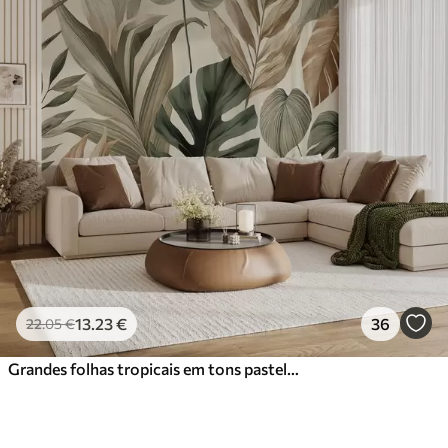
13
.23
€
36
22
.05
€
Grandes folhas tropicais em tons pastel delicados e contidos