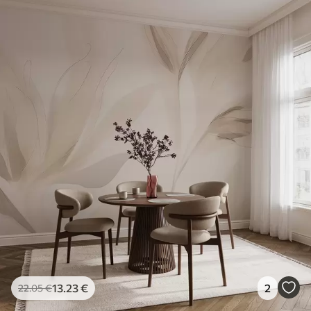
13
.23
€
2
22
.05
€