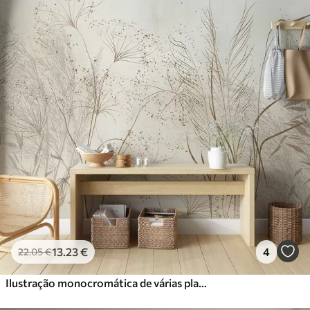
13
.23
€
4
22
.05
€
Ilustração monocromática de várias plantas e espiguetas de cor bege com linhas e texturas delicadas e finas