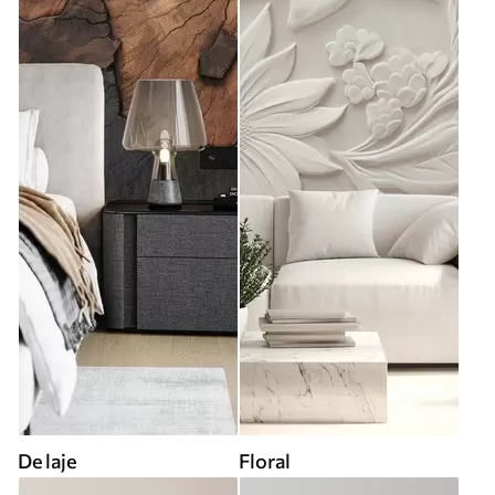
De laje
Floral