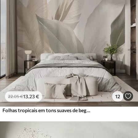
Standard
45
.00
27
.00
€
/m²
Premium
56
.67
34
.00
€
/m²
Vinil Premium
65
.00
39
.00
€
/m²
Peel and Stick
81
.67
49
.00
€
/m²
13
.23
€
12
22
.05
€
Folhas tropicais em tons suaves de bege e verde, com um efeito de aguarela e transições de cor suaves