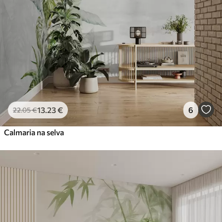
13
.23
€
6
22
.05
€
Calmaria na selva