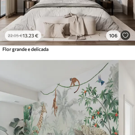
13
.23
€
106
22
.05
€
Flor grande e delicada