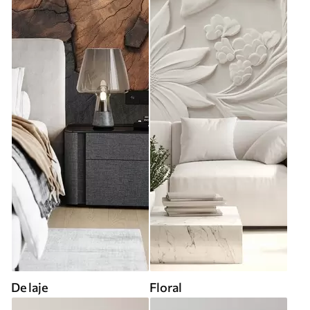
De laje
Floral