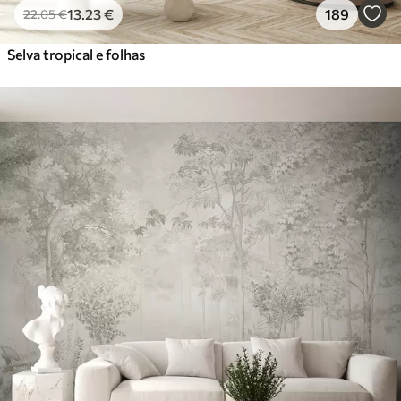
13
.23
€
189
22
.05
€
Selva tropical e folhas