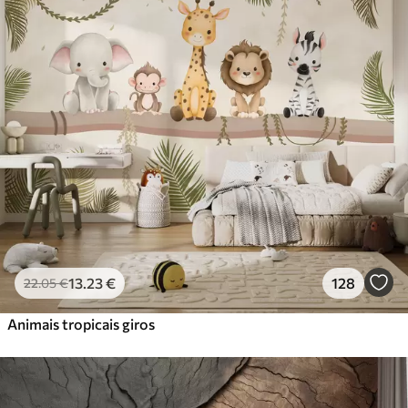
Standard
45
.00
27
.00
€
/m²
Premium
56
.67
34
.00
€
/m²
Vinil Premium
65
.00
39
.00
€
/m²
Peel and Stick
81
.67
49
.00
€
/m²
13
.23
€
128
22
.05
€
Animais tropicais giros