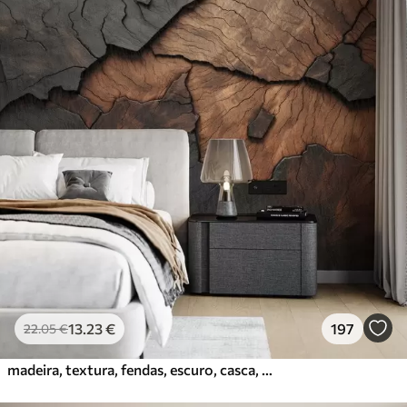
13
.23
€
197
22
.05
€
madeira, textura, fendas, escuro, casca, superfície