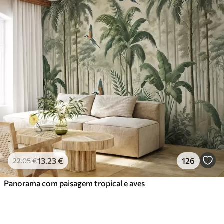
13
.23
€
126
22
.05
€
Panorama com paisagem tropical e aves