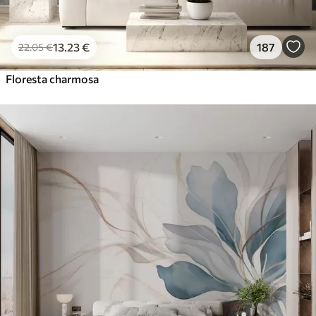
13
.23
€
187
22
.05
€
Floresta charmosa