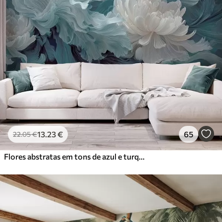
13
.23
€
65
22
.05
€
Flores abstratas em tons de azul e turquesa