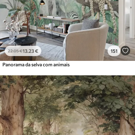
13
.23
€
151
22
.05
€
Panorama da selva com animais