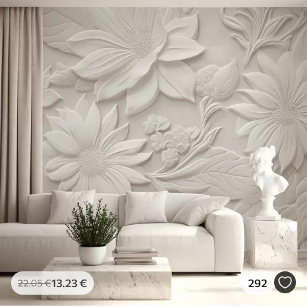
13
.23
€
292
22
.05
€