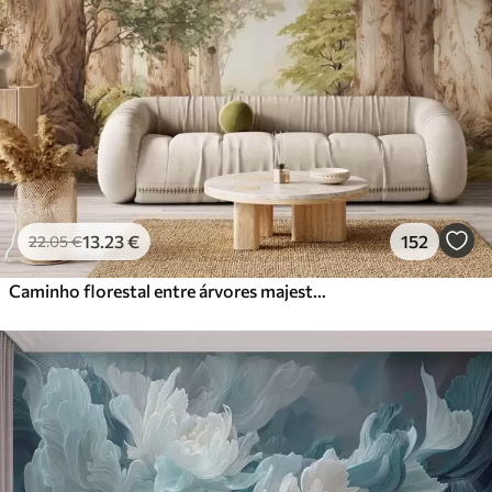
13
.23
€
152
22
.05
€
Caminho florestal entre árvores majestosas em estilo aquarela