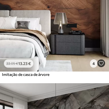
13
.23
€
4
22
.05
€
Imitação de casca de árvore