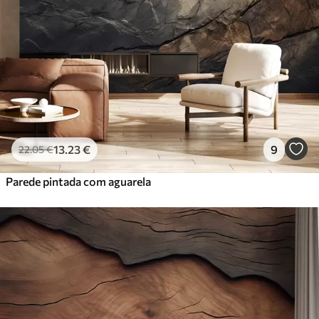
13
.23
€
9
22
.05
€
Parede pintada com aguarela