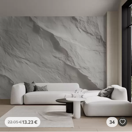
13
.23
€
34
22
.05
€