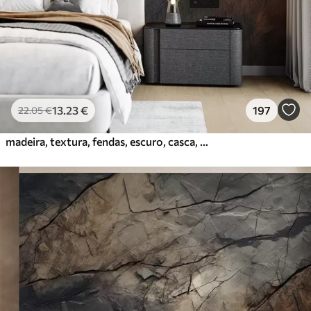
Vinil Premium
65
.00
39
.00
€
/m²
Peel and Stick
81
.67
49
.00
€
/m²
13
.23
€
197
22
.05
€
madeira, textura, fendas, escuro, casca, superfície