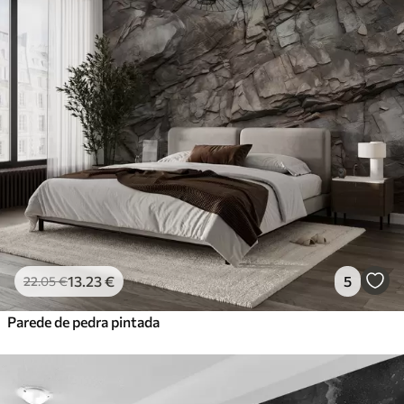
13
.23
€
5
22
.05
€
Parede de pedra pintada