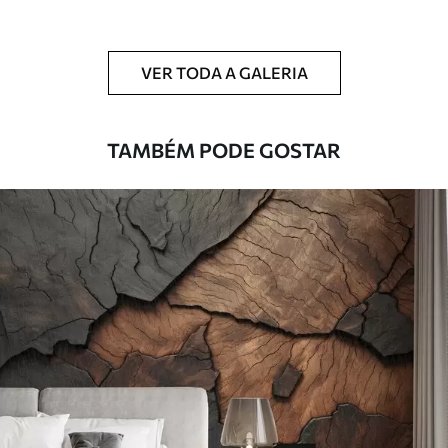
Limpeza
Pode ser limpo suavemente com uma
esponja macia. Murais de parede com
VER TODA A GALERIA
revestimento de verniz podem ser limpos
com água.
TAMBÉM PODE GOSTAR
Método de
Aplicação perfeita
aplicação
Materiais disponíveis
Standard
45
.00
27
.00
€
/m²
Premium
56
.67
34
.00
€
/m²