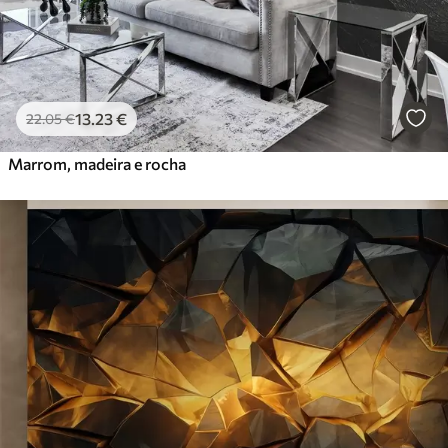
13
.23
€
22
.05
€
Marrom, madeira e rocha