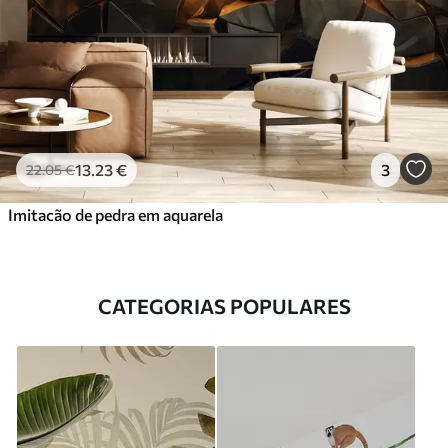
13
.23
€
3
22
.05
€
Imitacão de pedra em aquarela
CATEGORIAS POPULARES