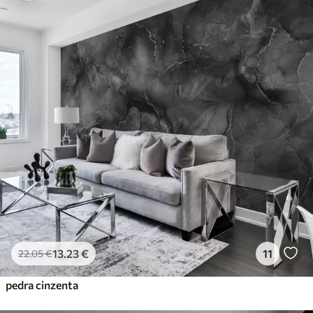
13
.23
€
11
22
.05
€
pedra cinzenta