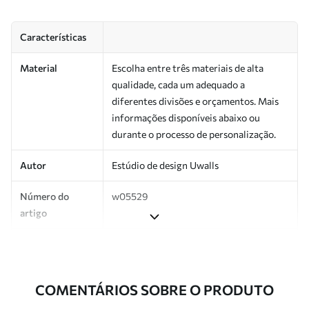
Características
Material
Escolha entre três materiais de alta
qualidade, cada um adequado a
diferentes divisões e orçamentos. Mais
informações disponíveis abaixo ou
durante o processo de personalização.
Autor
Estúdio de design Uwalls
Número do
w05529
artigo
Produção
Impresso sob encomenda e entregue em
rolos de até 50 cm de largura.
COMENTÁRIOS SOBRE O PRODUTO
Adicionalmente
Disponível com revestimento de verniz
e/ou adesivo para papel de parede.