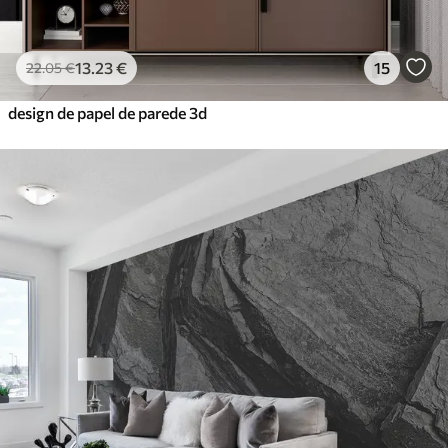
13
.23
€
15
22
.05
€
design de papel de parede 3d