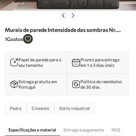
Murais de parede Intensidade das sombras Nr.
w05529
1
Gostos
Papel de parede para o
Pronto para entrega
seu tamanho
em 1 a 3 dias úteis
Entrega gratuita em
Política de reembolso
Portugal
de 30 dias
Pedra
Cinzento
Estilo industrial
Especificações e material
Entrega e pagamento
FAQ