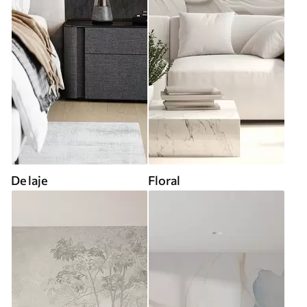
De laje
Floral