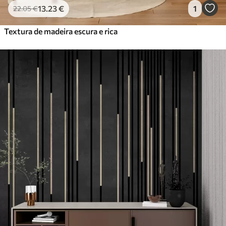
13
.23
€
1
22
.05
€
Textura de madeira escura e rica