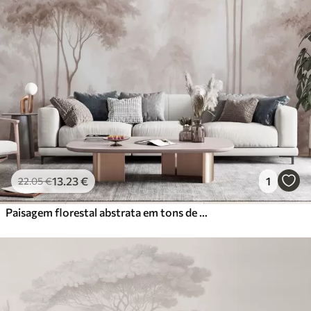
13
.23
€
1
22
.05
€
Paisagem florestal abstrata em tons de bege esfumado, com uma sensação de profundidade