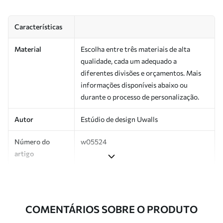
Características
Material
Escolha entre três materiais de alta
qualidade, cada um adequado a
diferentes divisões e orçamentos. Mais
informações disponíveis abaixo ou
durante o processo de personalização.
Autor
Estúdio de design Uwalls
Número do
w05524
artigo
Produção
Impresso sob encomenda e entregue em
rolos de até 50 cm de largura.
COMENTÁRIOS SOBRE O PRODUTO
Adicionalmente
Disponível com revestimento de verniz
e/ou adesivo para papel de parede.