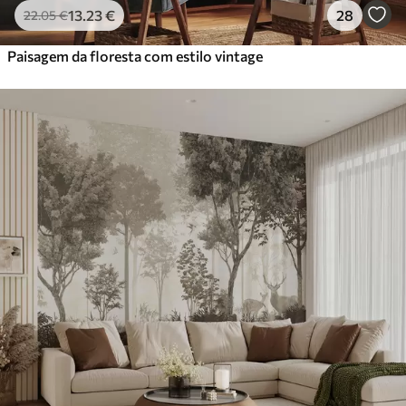
13
.23
€
28
22
.05
€
Paisagem da floresta com estilo vintage