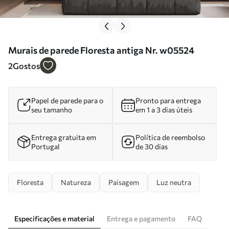
Murais de parede Floresta antiga Nr. w05524
2
Gostos
Papel de parede para o
Pronto para entrega
seu tamanho
em 1 a 3 dias úteis
Entrega gratuita em
Política de reembolso
Portugal
de 30 dias
Floresta
Natureza
Paisagem
Luz neutra
Especificações e material
Entrega e pagamento
FAQ