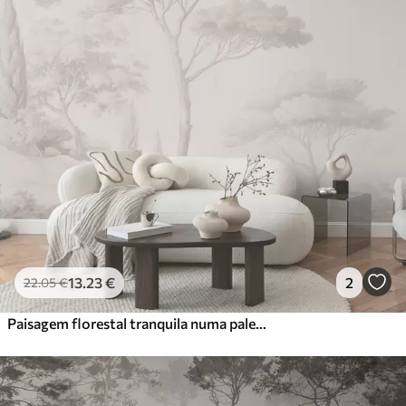
13
.23
€
2
22
.05
€
Paisagem florestal tranquila numa paleta de cores bege