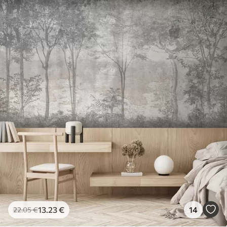
13
.23
€
14
22
.05
€