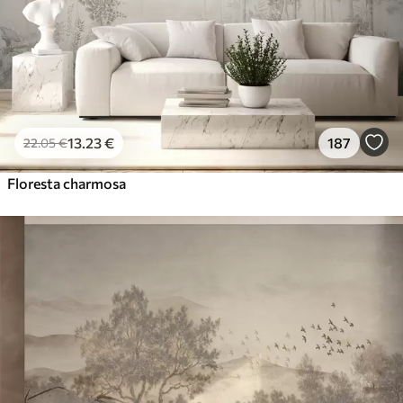
Vinil Premium
65
.00
39
.00
€
/m²
Peel and Stick
81
.67
49
.00
€
/m²
13
.23
€
187
22
.05
€
Floresta charmosa