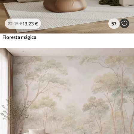
13
.23
€
57
22
.05
€
Floresta mágica