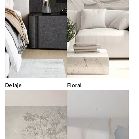
De laje
Floral