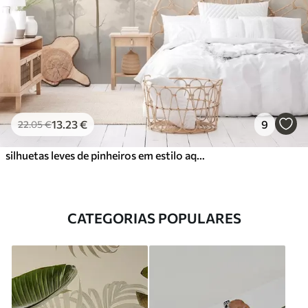
13
.23
€
9
22
.05
€
silhuetas leves de pinheiros em estilo aquarela
CATEGORIAS POPULARES