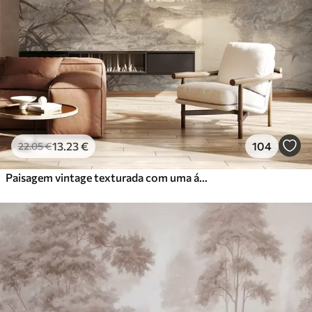
13
.23
€
104
22
.05
€
Paisagem vintage texturada com uma árvore perto de um rio e um céu nublado, arte da natureza em tons sépia