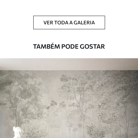
Limpeza
Pode ser limpo suavemente com uma
esponja macia. Murais de parede com
VER TODA A GALERIA
revestimento de verniz podem ser limpos
com água.
TAMBÉM PODE GOSTAR
Método de
Aplicação perfeita
aplicação
Materiais disponíveis
Standard
45
.00
27
.00
€
/m²
Premium
56
.67
34
.00
€
/m²