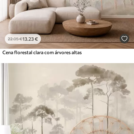
13
.23
€
22
.05
€
Cena florestal clara com árvores altas