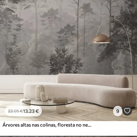
13
.23
€
9
22
.05
€
Árvores altas nas colinas, floresta no nevoeiro