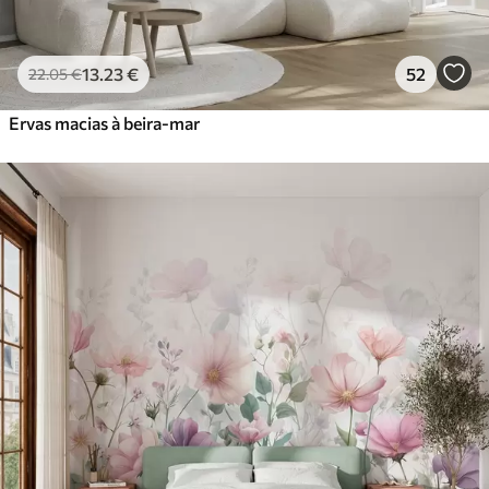
13
.23
€
52
22
.05
€
Ervas macias à beira-mar