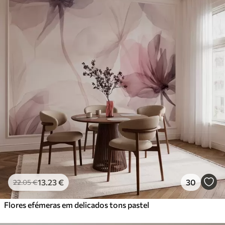
13
.23
€
30
22
.05
€
Flores efémeras em delicados tons pastel