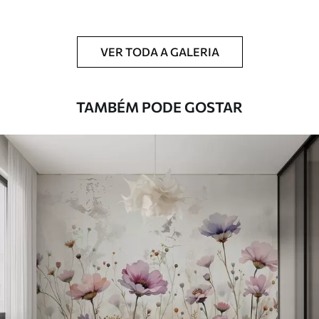
Limpeza
Pode ser limpo suavemente com uma
esponja macia. Murais de parede com
VER TODA A GALERIA
revestimento de verniz podem ser limpos
com água.
TAMBÉM PODE GOSTAR
Método de
Aplicação perfeita
aplicação
Materiais disponíveis
Standard
45
.00
27
.00
€
/m²
Premium
56
.67
34
.00
€
/m²