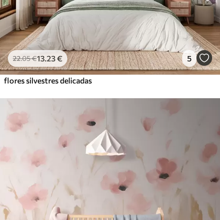
13
.23
€
5
22
.05
€
flores silvestres delicadas