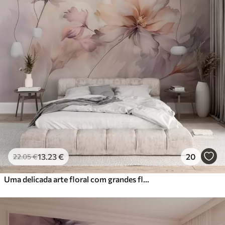
13
.23
€
20
22
.05
€
Uma delicada arte floral com grandes flores de cor pastel com pétalas translúcidas, caules suaves e um fundo suave e difuso