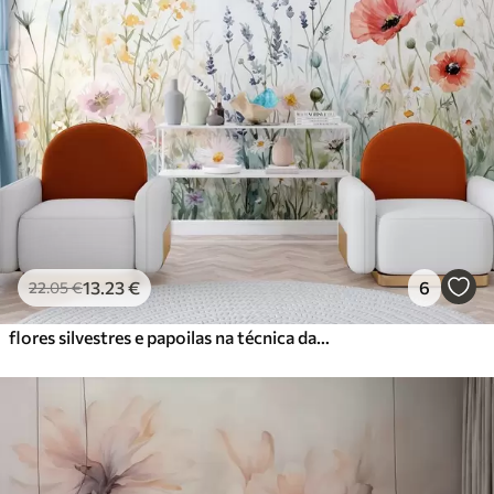
13
.23
€
6
22
.05
€
flores silvestres e papoilas na técnica das pinceladas