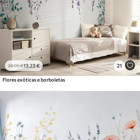
13
.23
€
21
22
.05
€
Flores exóticas e borboletas