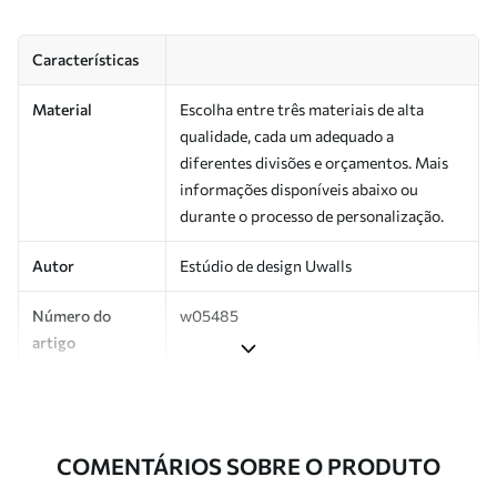
Características
Material
Escolha entre três materiais de alta
qualidade, cada um adequado a
diferentes divisões e orçamentos. Mais
informações disponíveis abaixo ou
durante o processo de personalização.
Autor
Estúdio de design Uwalls
Número do
w05485
artigo
Produção
Impresso sob encomenda e entregue em
rolos de até 50 cm de largura.
COMENTÁRIOS SOBRE O PRODUTO
Adicionalmente
Disponível com revestimento de verniz
e/ou adesivo para papel de parede.