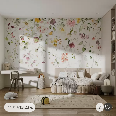
13
.23
€
7
22
.05
€