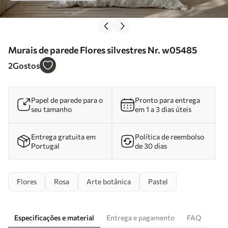
Murais de parede Flores silvestres Nr. w05485
2
Gostos
Papel de parede para o
Pronto para entrega
seu tamanho
em 1 a 3 dias úteis
Entrega gratuita em
Política de reembolso
Portugal
de 30 dias
Flores
Rosa
Arte botânica
Pastel
Especificações e material
Entrega e pagamento
FAQ