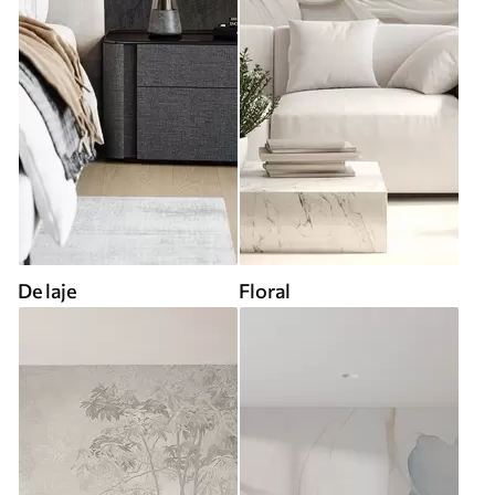
De laje
Floral