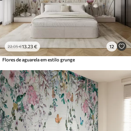
Vinil Premium
65
.00
39
.00
€
/m²
Peel and Stick
81
.67
49
.00
€
/m²
13
.23
€
12
22
.05
€
Flores de aguarela em estilo grunge