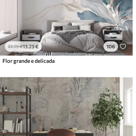
13
.23
€
106
22
.05
€
Flor grande e delicada