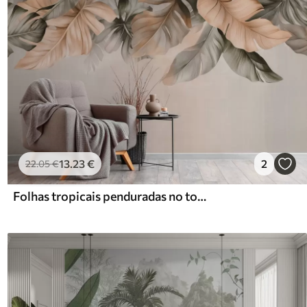
13
.23
€
2
22
.05
€
Folhas tropicais penduradas no topo, sobre um fundo texturado