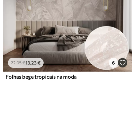
13
.23
€
6
22
.05
€
Folhas bege tropicais na moda