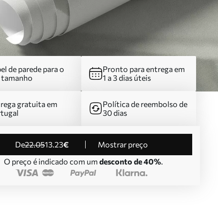
el de parede para o
Pronto para entrega em
u tamanho
1 a 3 dias úteis
rega gratuita em
Política de reembolso de
tugal
30 dias
de
22
.05
13
.23
€
Mostrar preço
O preço é indicado com um
desconto de 40%
.