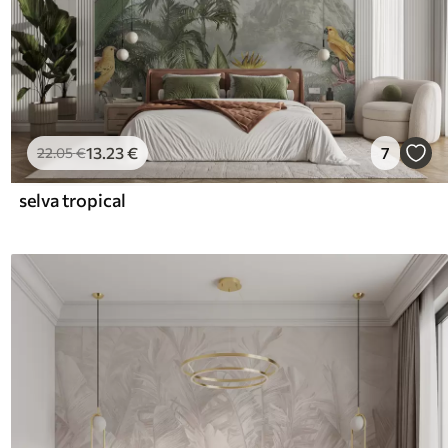
13
.23
€
7
22
.05
€
selva tropical