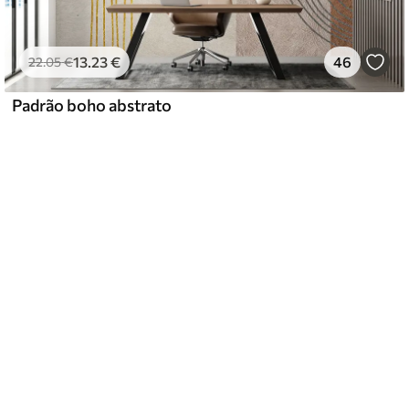
13
.23
€
46
22
.05
€
Padrão boho abstrato