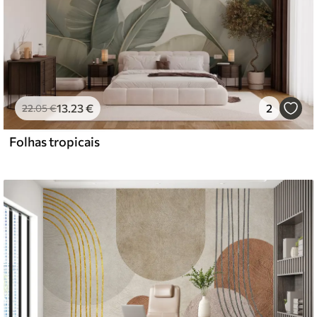
13
.23
€
2
22
.05
€
Folhas tropicais