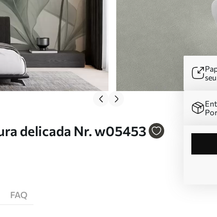
Pap
se
Ent
Por
ura delicada Nr. w05453
FAQ