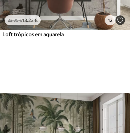
13
.23
€
12
22
.05
€
Loft trópicos em aquarela