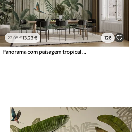
13
.23
€
126
22
.05
€
Panorama com paisagem tropical e aves