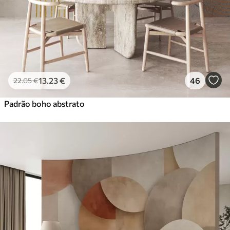
Vinil Premium
65
.00
39
.00
€
/m²
Peel and Stick
81
.67
49
.00
€
/m²
13
.23
€
46
22
.05
€
Padrão boho abstrato