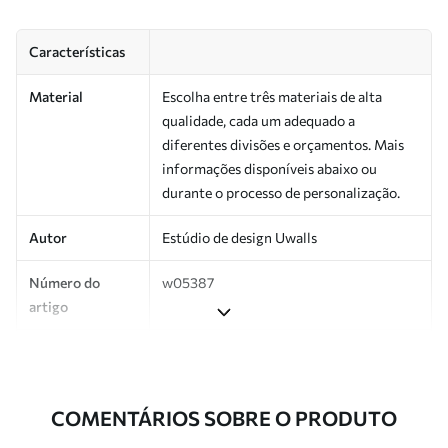
Características
Material
Escolha entre três materiais de alta
qualidade, cada um adequado a
diferentes divisões e orçamentos. Mais
informações disponíveis abaixo ou
durante o processo de personalização.
Autor
Estúdio de design Uwalls
Número do
w05387
artigo
Produção
Impresso sob encomenda e entregue em
rolos de até 50 cm de largura.
COMENTÁRIOS SOBRE O PRODUTO
Adicionalmente
Disponível com revestimento de verniz
e/ou adesivo para papel de parede.