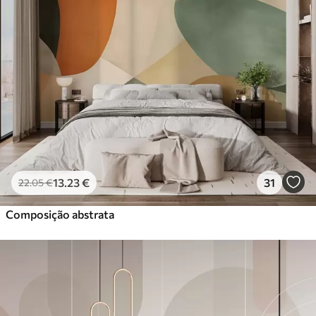
13
.23
€
31
22
.05
€
Composição abstrata