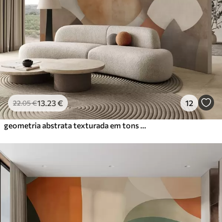
13
.23
€
12
22
.05
€
geometria abstrata texturada em tons quentes de castanho e ocre