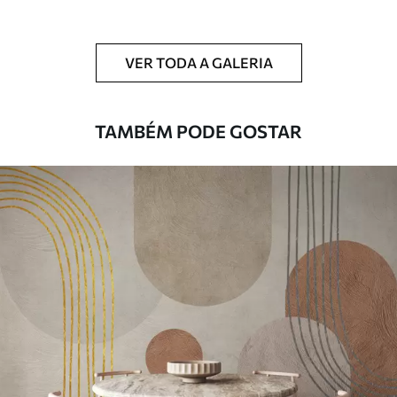
Limpeza
Pode ser limpo suavemente com uma
esponja macia. Murais de parede com
VER TODA A GALERIA
revestimento de verniz podem ser limpos
com água.
TAMBÉM PODE GOSTAR
Método de
Aplicação perfeita
aplicação
Materiais disponíveis
Standard
45
.00
27
.00
€
/m²
Premium
56
.67
34
.00
€
/m²