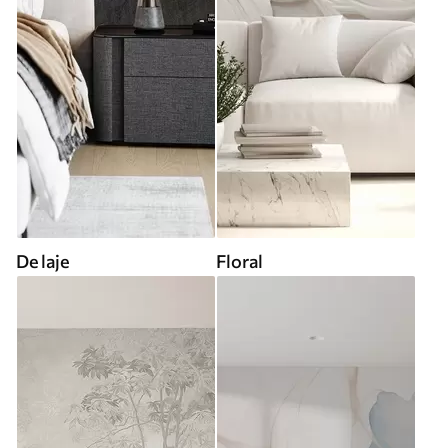
De laje
Floral