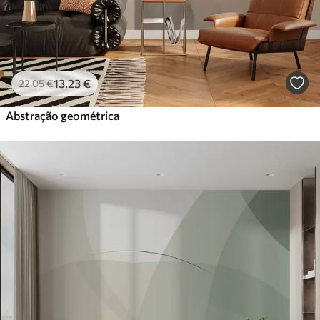
13
.23
€
22
.05
€
Abstração geométrica