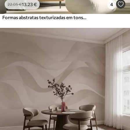
13
.23
€
4
22
.05
€
Formas abstratas texturizadas em tons suaves de verde e bege, com bordas suaves e camadas sobrepostas