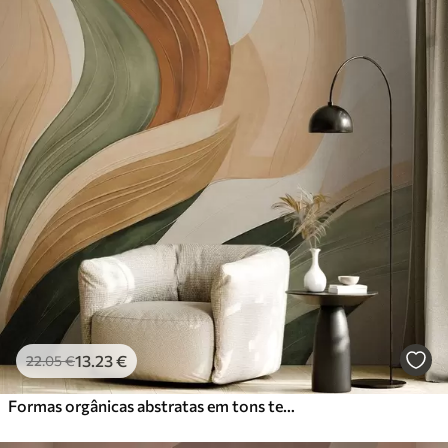
13
.23
€
22
.05
€
Formas orgânicas abstratas em tons terrosos de verde, castanho e bege, com texturas fluidas