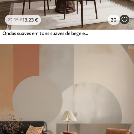
13
.23
€
20
22
.05
€
Ondas suaves em tons suaves de bege em estilo aguarela