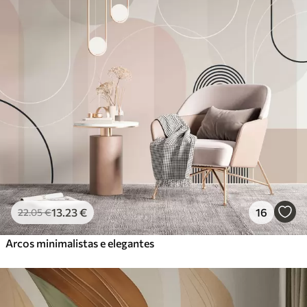
13
.23
€
16
22
.05
€
Arcos minimalistas e elegantes