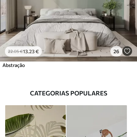
13
.23
€
26
22
.05
€
Abstração
CATEGORIAS POPULARES