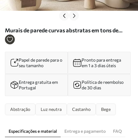
Murais de parede curvas abstratas em tons de
castanho, bege e castanho-avermelhado Nr.
w05387
Papel de parede para o
Pronto para entrega
seu tamanho
em 1 a 3 dias úteis
Entrega gratuita em
Política de reembolso
Portugal
de 30 dias
Abstração
Luz neutra
Castanho
Bege
Especificações e material
Entrega e pagamento
FAQ