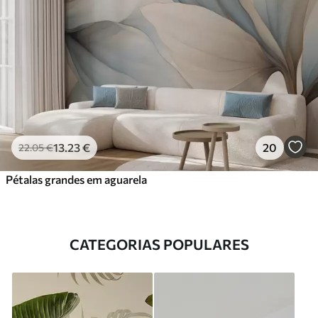
13
.23
€
20
22
.05
€
Pétalas grandes em aguarela
CATEGORIAS POPULARES