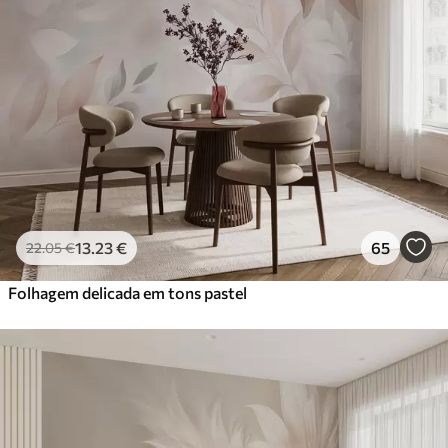
13
.23
€
65
22
.05
€
Folhagem delicada em tons pastel