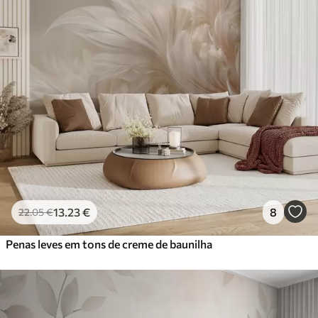
13
.23
€
8
22
.05
€
Penas leves em tons de creme de baunilha