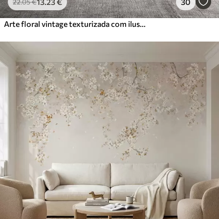
13
.23
€
30
22
.05
€
Arte floral vintage texturizada com ilustrações delicadas de flores e folhas de jardim em estilo desenho, tons suaves de bege pastel e sépia