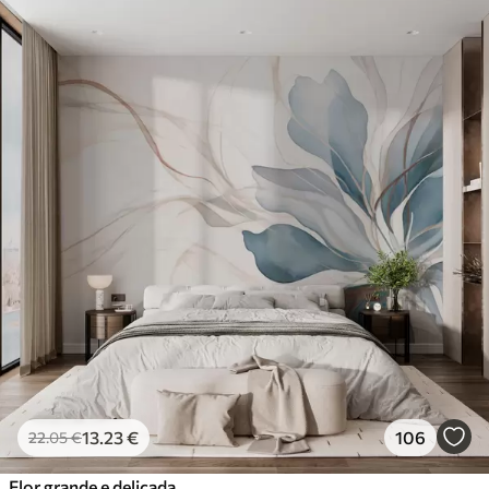
13
.23
€
106
22
.05
€
Flor grande e delicada