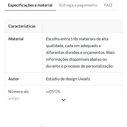
Especificações e material
Entrega e pagamento
FAQ
Características
Material
Escolha entre três materiais de alta
qualidade, cada um adequado a
diferentes divisões e orçamentos. Mais
informações disponíveis abaixo ou
durante o processo de personalização.
Autor
Estúdio de design Uwalls
Número do
w05126
artigo
Produção
Impresso sob encomenda e entregue em
rolos de até 50 cm de largura.