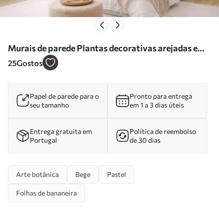
Murais de parede Plantas decorativas arejadas em
tons cremosos quentes Nr. w05126
25
Gostos
Papel de parede para o
Pronto para entrega
seu tamanho
em 1 a 3 dias úteis
Entrega gratuita em
Política de reembolso
Portugal
de 30 dias
Arte botânica
Bege
Pastel
Folhas de bananeira