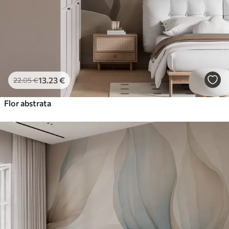
13
.23
€
22
.05
€
Flor abstrata