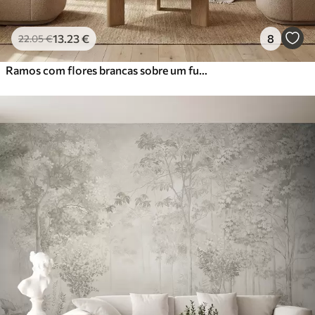
13
.23
€
8
22
.05
€
Ramos com flores brancas sobre um fundo bege suave