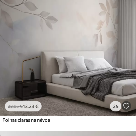
13
.23
€
25
22
.05
€
Folhas claras na névoa