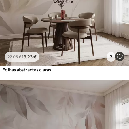
56
.67
34
.00
€
/m²
Vinil Premium
65
.00
39
.00
€
/m²
Peel and Stick
81
.67
49
.00
€
/m²
13
.23
€
2
22
.05
€
Folhas abstractas claras