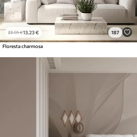
13
.23
€
187
22
.05
€
Floresta charmosa