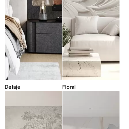
De laje
Floral