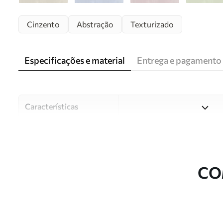
Cinzento
Abstração
Texturizado
Especificações e material
Entrega e pagamento
Características
Material
Escolha entre três materiai
diferentes divisões e orçam
durante o processo de perso
CO
Autor
Estúdio de design Uwalls
Número do artigo
w05121v4