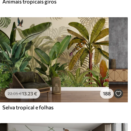
Animais tropicais giros
65
.00
81
.
39
.00
€
/m²
13
.23
€
188
22
.05
€
Selva tropical e folhas