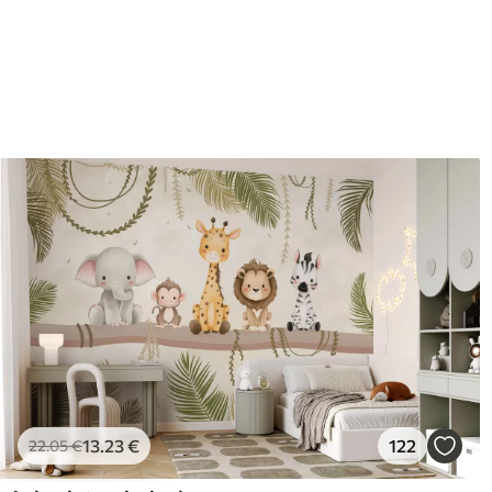
Superfície
Semibrilhante.
Produção
Impresso sob encomenda e e
Adicionalmente
Disponível com revestimento
Limpeza
Pode ser limpo suavemente 
com revestimento de verniz
Método de aplicação
Aplicação perfeita
Materiais disponíveis
Standard
Pr
45
.00
56
.
27
.00
€
/m²
13
.23
€
122
22
.05
€
Vinil Premium
Pee