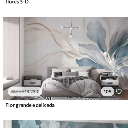
flores 3-D
13
.23
€
105
22
.05
€
Flor grande e delicada