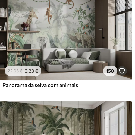
13
.23
€
150
22
.05
€
Panorama da selva com animais