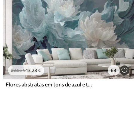
13
.23
€
64
22
.05
€
Flores abstratas em tons de azul e turquesa