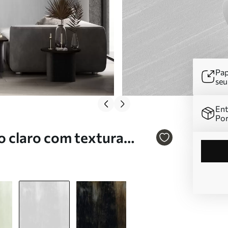
Pap
se
Ent
Por
o claro com textura