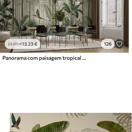
13
.23
€
126
22
.05
€
Panorama com paisagem tropical e aves