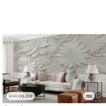
13
.23
€
292
22
.05
€