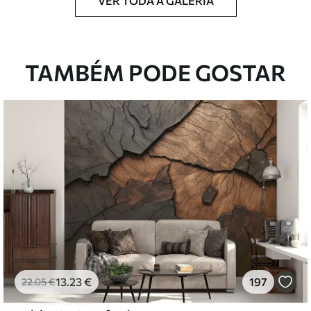
VER TODA A GALERIA
ntregue em rolos de até 50 cm de largura.
TAMBÉM PODE GOSTAR
 de verniz e/ou adesivo para papel de parede.
com uma esponja macia. Murais de parede
 podem ser limpos com água.
emium
67
34
.00
€
/m²
13
.23
€
197
22
.05
€
l and Stick