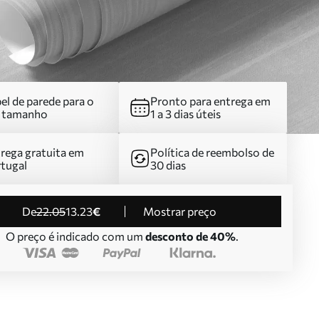
el de parede para o
Pronto para entrega em
u tamanho
1 a 3 dias úteis
rega gratuita em
Política de reembolso de
tugal
30 dias
de
22
.05
13
.23
€
Mostrar preço
O preço é indicado com um
desconto de 40%
.