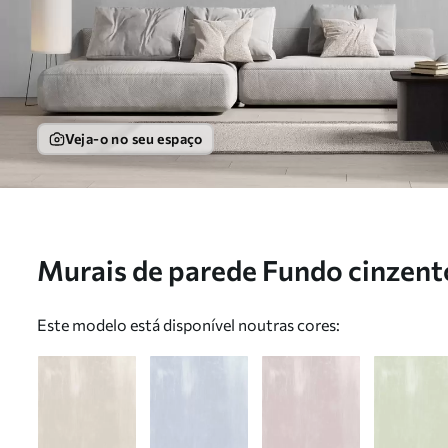
Veja-o no seu espaço
Murais de parede Fundo cinzent
vertical uniforme Nr. w05121v4
Este modelo está disponível noutras cores: