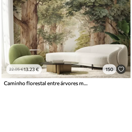
13
.23
€
150
22
.05
€
Caminho florestal entre árvores majestosas em estilo aquarela