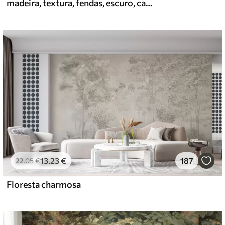
madeira, textura, fendas, escuro, casca, superfície
67
49
.00
€
/m²
13
.23
€
187
22
.05
€
Floresta charmosa