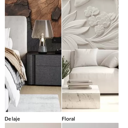
De laje
Floral