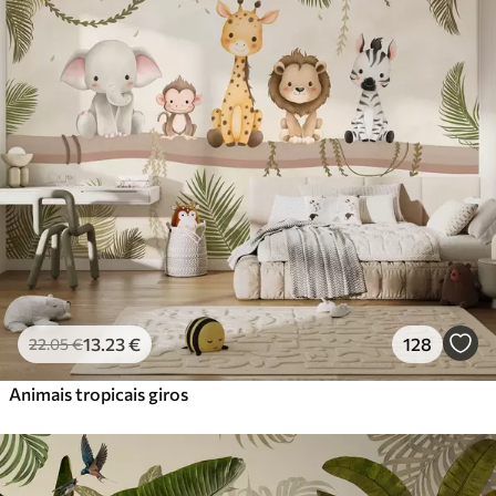
Standard
45
.00
27
.00
€
/m²
Premium
56
.67
34
.00
€
/m²
Vinil Premium
65
.00
39
.00
€
/m²
Peel and Stick
81
.67
49
.00
€
/m²
13
.23
€
128
22
.05
€
Animais tropicais giros