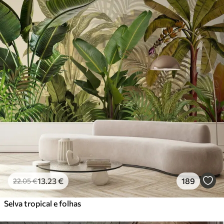
13
.23
€
189
22
.05
€
Selva tropical e folhas