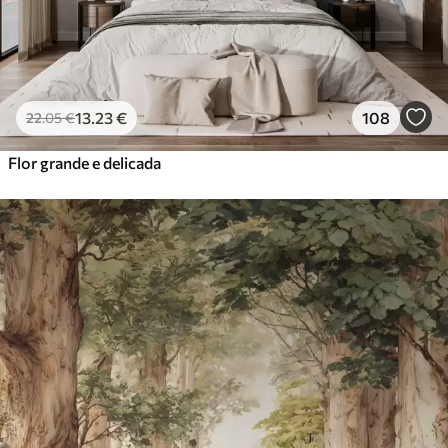
13
.23
€
108
22
.05
€
Flor grande e delicada