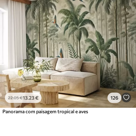
13
.23
€
126
22
.05
€
Panorama com paisagem tropical e aves