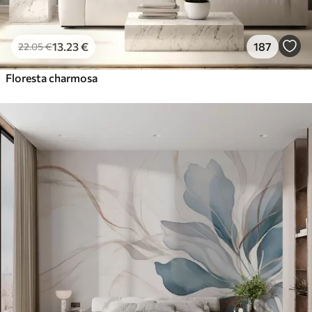
13
.23
€
187
22
.05
€
Floresta charmosa