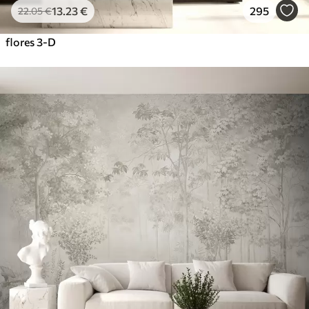
13
.23
€
295
22
.05
€
flores 3-D