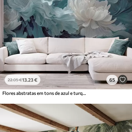
13
.23
€
65
22
.05
€
Flores abstratas em tons de azul e turquesa