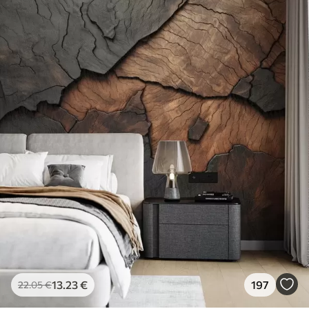
13
.23
€
197
22
.05
€