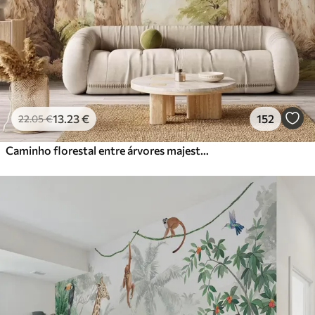
13
.23
€
152
22
.05
€
Caminho florestal entre árvores majestosas em estilo aquarela