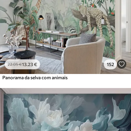
13
.23
€
152
22
.05
€
Panorama da selva com animais