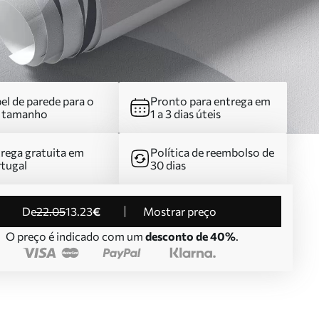
el de parede para o
Pronto para entrega em
u tamanho
1 a 3 dias úteis
rega gratuita em
Política de reembolso de
tugal
30 dias
de
22
.05
13
.23
€
Mostrar preço
O preço é indicado com um
desconto de 40%
.