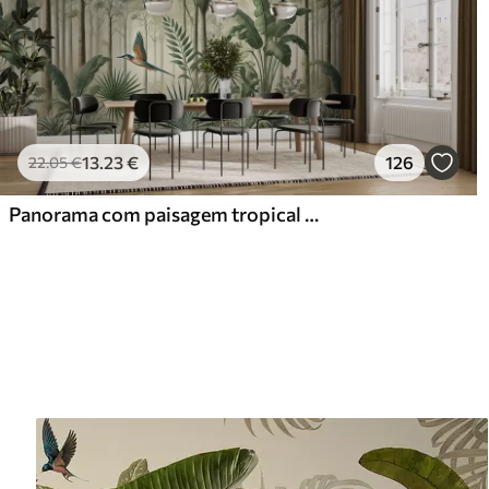
13
.23
€
126
22
.05
€
Panorama com paisagem tropical e aves