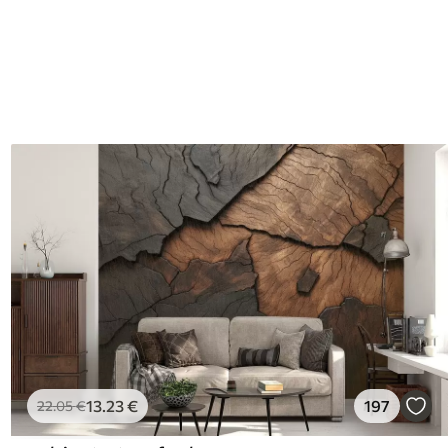
13
.23
€
197
22
.05
€