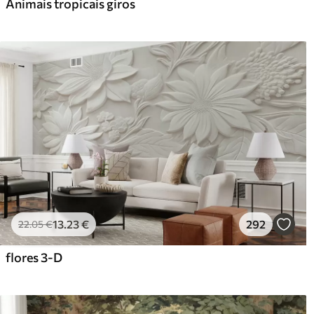
Animais tropicais giros
13
.23
€
292
22
.05
€
flores 3-D