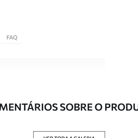
FAQ
s de alta qualidade, cada um adequado a
entos. Mais informações disponíveis abaixo ou
nalização.
MENTÁRIOS SOBRE O PROD