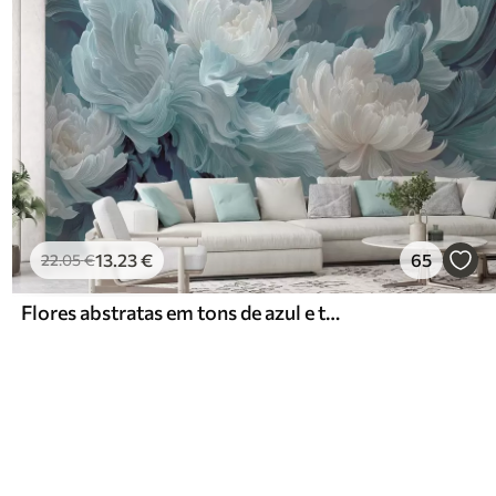
13
.23
€
65
22
.05
€
Flores abstratas em tons de azul e turquesa