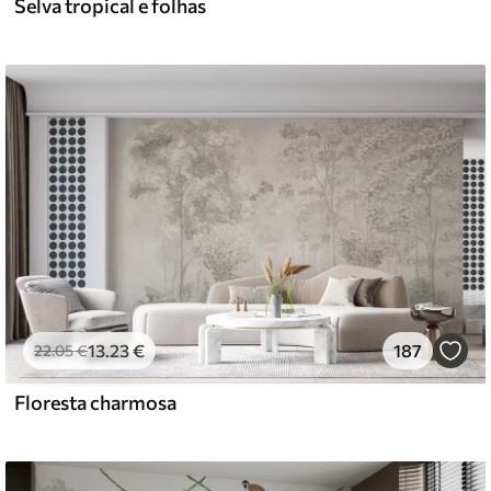
Selva tropical e folhas
13
.23
€
187
22
.05
€
Floresta charmosa