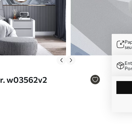
Pap
se
Ent
Por
Nr. w03562v2