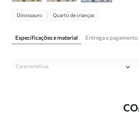
Dinossauro
Quarto de crianças
Especificações e material
Entrega e pagamento
Características
Material
Escolha entre três materiai
diferentes divisões e orçam
durante o processo de perso
CO
Autor
Estúdio de design Uwalls
Número do artigo
w03562v2