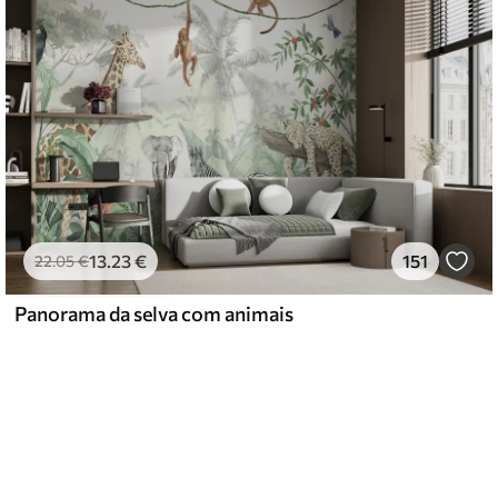
13
.23
€
151
22
.05
€
Panorama da selva com animais