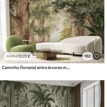
13
.23
€
152
22
.05
€
Caminho florestal entre árvores majestosas em estilo aquarela