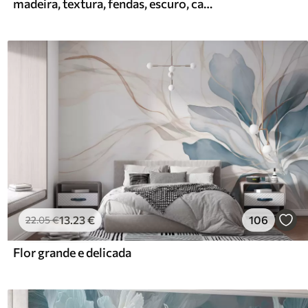
madeira, textura, fendas, escuro, casca, superfície
13
.23
€
106
22
.05
€
Flor grande e delicada