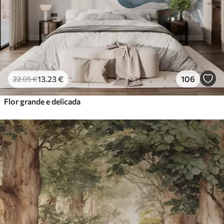
13
.23
€
106
22
.05
€
Flor grande e delicada