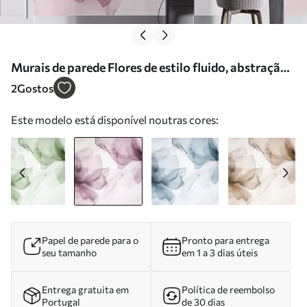
Murais de parede Flores de estilo fluido, abstração
floral, aguarela, paleta de cores rosa Nr. w03406v1
2
Gostos
Este modelo está disponível noutras cores:
Papel de parede para o
Pronto para entrega
seu tamanho
em 1 a 3 dias úteis
Entrega gratuita em
Política de reembolso
Portugal
de 30 dias