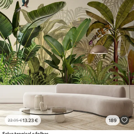
13
.23
€
189
22
.05
€
Selva tropical e folhas