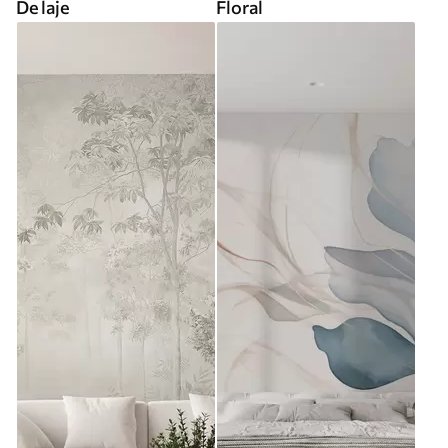
De laje
Floral