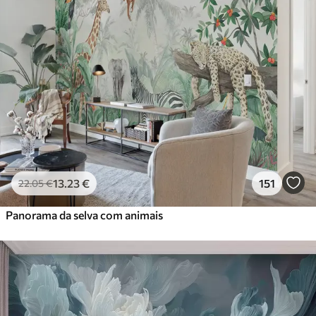
13
.23
€
151
22
.05
€
Panorama da selva com animais