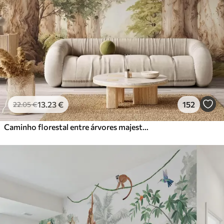
13
.23
€
152
22
.05
€
Caminho florestal entre árvores majestosas em estilo aquarela