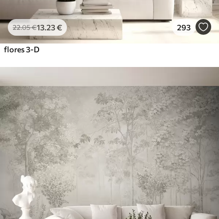
13
.23
€
293
22
.05
€
flores 3-D