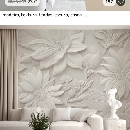
13
.23
€
197
22
.05
€
madeira, textura, fendas, escuro, casca, superfície