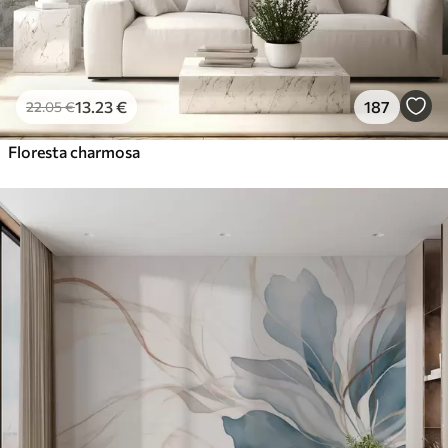
13
.23
€
187
22
.05
€
Floresta charmosa