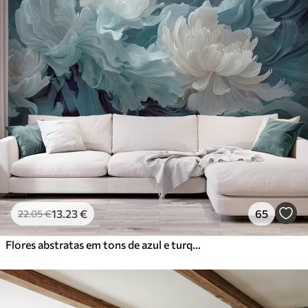
13
.23
€
65
22
.05
€
Flores abstratas em tons de azul e turquesa