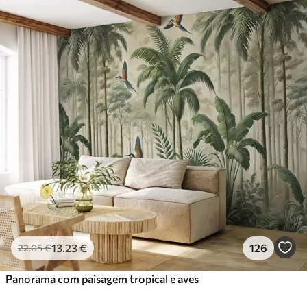
13
.23
€
126
22
.05
€
Panorama com paisagem tropical e aves