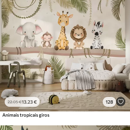
Standard
45
.00
27
.00
€
/m²
Premium
56
.67
34
.00
€
/m²
Vinil Premium
65
.00
39
.00
€
/m²
Peel and Stick
81
.67
49
.00
€
/m²
13
.23
€
128
22
.05
€
Animais tropicais giros