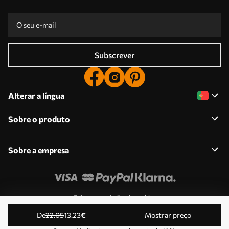
Subscrever
Alterar a língua
Sobre o produto
Sobre a empresa
Edite as permissões de cookies
© 2011-2026 Uwalls . Todos os direitos reservados.
de
22
.05
13
.23
€
Mostrar preço
Operado por KLW Sp. z o.o. VAT ID: PL9223057591.