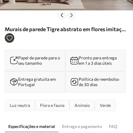
Murais de parede Tigre abstrato em flores imitação
de aguarela Nr. w02892
Papel de parede para o
Pronto para entrega
seu tamanho
em 1 a 3 dias úteis
Entrega gratuita em
Política de reembolso
Portugal
de 30 dias
Luz neutra
Flora e fauna
Animais
Verde
Especificações e material
Entrega e pagamento
FAQ