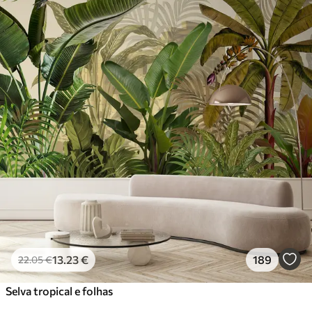
13
.23
€
189
22
.05
€
Selva tropical e folhas