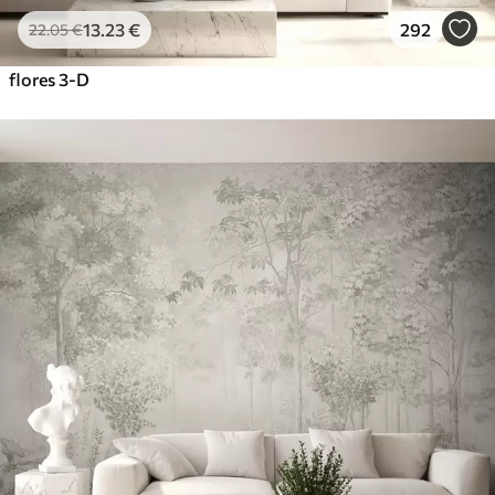
13
.23
€
292
22
.05
€
flores 3-D