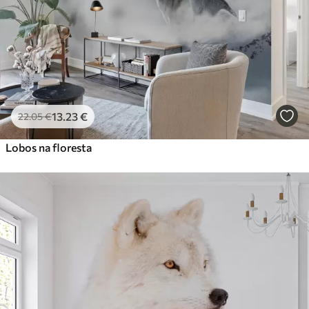
13
.23
€
22
.05
€
Lobos na floresta