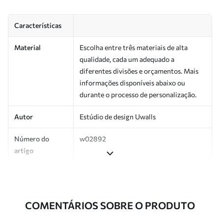
Características
Material
Escolha entre três materiais de alta
qualidade, cada um adequado a
diferentes divisões e orçamentos. Mais
informações disponíveis abaixo ou
durante o processo de personalização.
Autor
Estúdio de design Uwalls
Número do
w02892
artigo
Produção
Impresso sob encomenda e entregue em
rolos de até 50 cm de largura.
COMENTÁRIOS SOBRE O PRODUTO
Adicionalmente
Disponível com revestimento de verniz
e/ou adesivo para papel de parede.