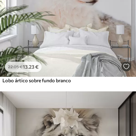
13
.23
€
22
.05
€
Lobo ártico sobre fundo branco