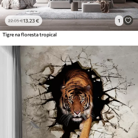
Vinil Premium
65
.00
39
.00
€
/m²
13
.23
€
1
22
.05
€
Peel and Stick
Tigre na floresta tropical
81
.67
49
.00
€
/m²