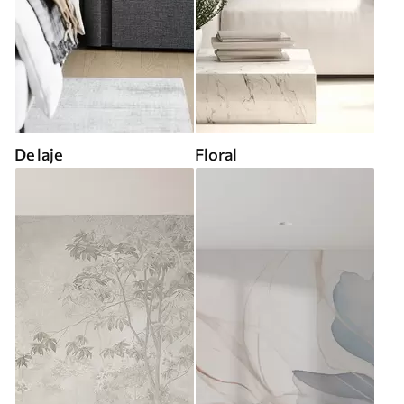
De laje
Floral