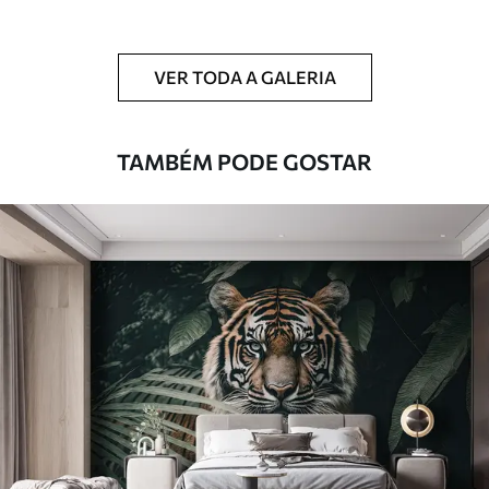
Limpeza
Pode ser limpo suavemente com uma
esponja macia. Murais de parede com
VER TODA A GALERIA
revestimento de verniz podem ser limpos
com água.
TAMBÉM PODE GOSTAR
Método de
Aplicação perfeita
aplicação
Materiais disponíveis
Standard
45
.00
27
.00
€
/m²
Premium
56
.67
34
.00
€
/m²