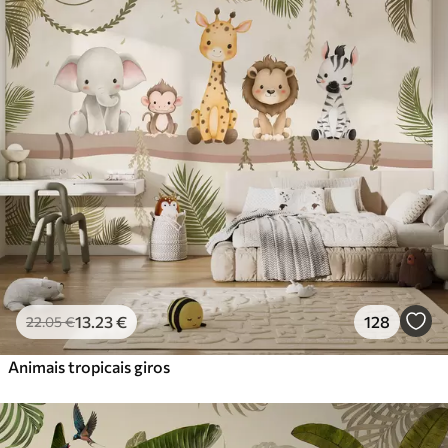
13
.23
€
128
22
.05
€
Animais tropicais giros