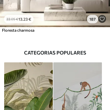
13
.23
€
187
22
.05
€
Floresta charmosa
CATEGORIAS POPULARES