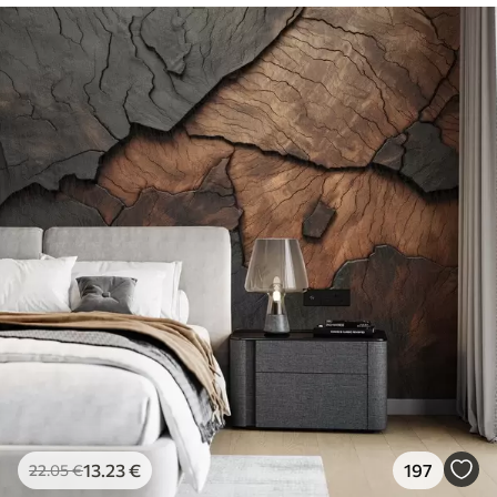
13
.23
€
197
22
.05
€