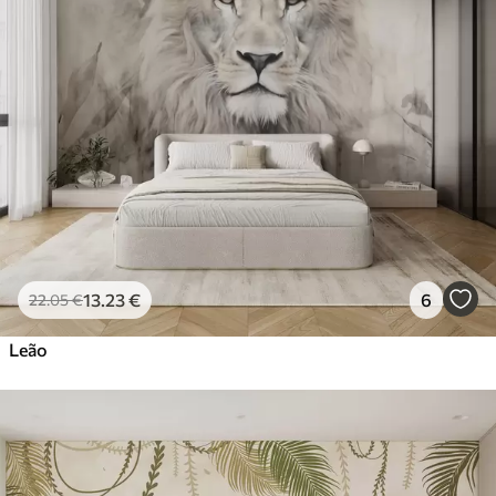
13
.23
€
6
22
.05
€
Leão