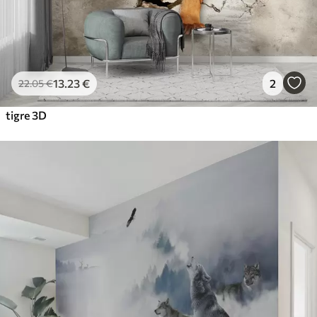
13
.23
€
2
22
.05
€
tigre 3D