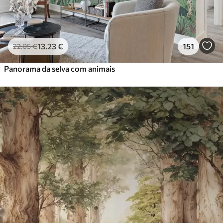
13
.23
€
151
22
.05
€
Panorama da selva com animais