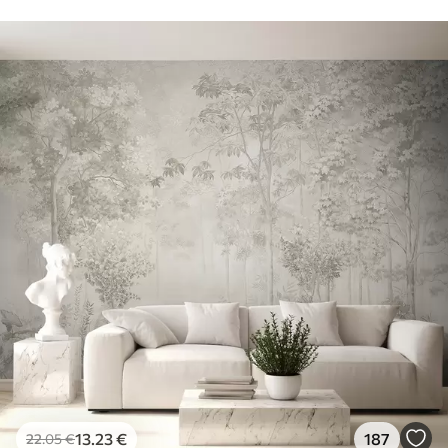
13
.23
€
187
22
.05
€