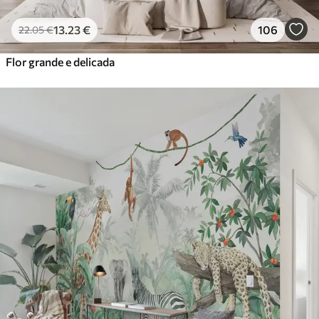
13
.23
€
106
22
.05
€
Flor grande e delicada