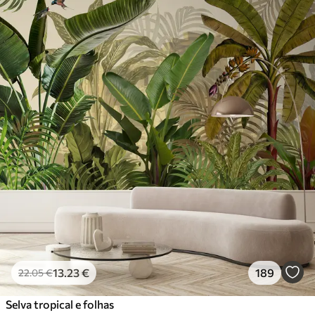
13
.23
€
189
22
.05
€
Selva tropical e folhas