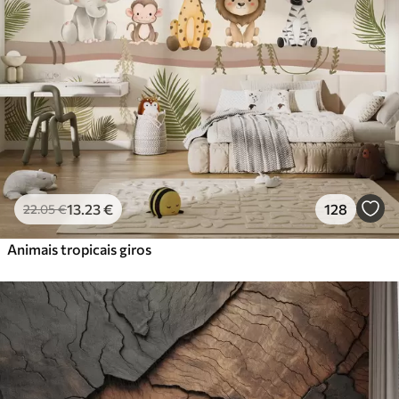
Premium
56
.67
34
.00
€
/m²
Vinil Premium
65
.00
39
.00
€
/m²
Peel and Stick
81
.67
49
.00
€
/m²
13
.23
€
128
22
.05
€
Animais tropicais giros