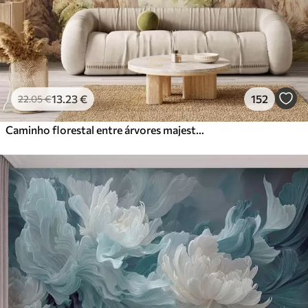
13
.23
€
152
22
.05
€
Caminho florestal entre árvores majestosas em estilo aquarela