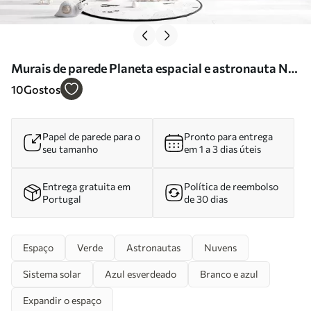
Murais de parede Planeta espacial e astronauta Nr.
w02104v1
10
Gostos
Papel de parede para o
Pronto para entrega
seu tamanho
em 1 a 3 dias úteis
Entrega gratuita em
Política de reembolso
Portugal
de 30 dias
Espaço
Verde
Astronautas
Nuvens
Sistema solar
Azul esverdeado
Branco e azul
Expandir o espaço