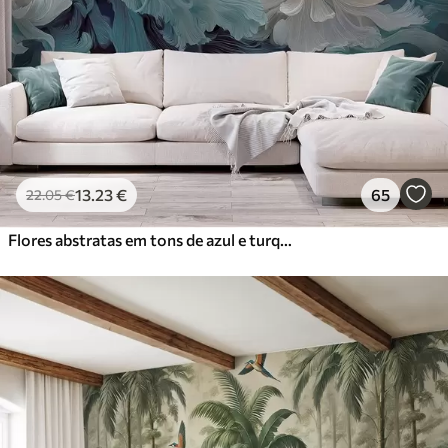
13
.23
€
65
22
.05
€
Flores abstratas em tons de azul e turquesa