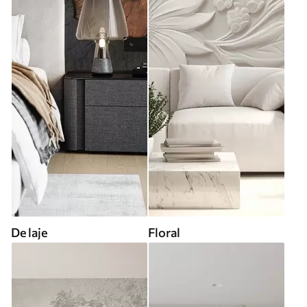
De laje
Floral