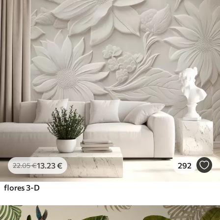
13
.23
€
292
22
.05
€
flores 3-D