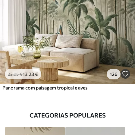
13
.23
€
126
22
.05
€
Panorama com paisagem tropical e aves
CATEGORIAS POPULARES