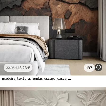
13
.23
€
197
22
.05
€
madeira, textura, fendas, escuro, casca, superfície