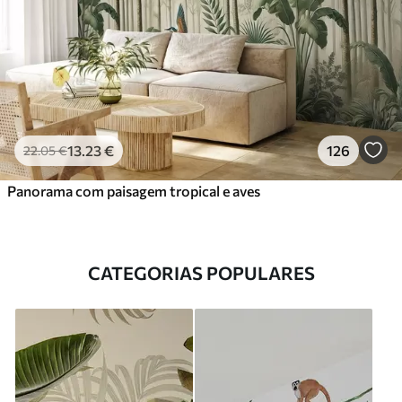
13
.23
€
126
22
.05
€
Panorama com paisagem tropical e aves
CATEGORIAS POPULARES