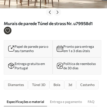
Murais de parede Túnel de strass Nr. u79958d1
Papel de parede para o
Pronto para entrega
seu tamanho
em 1 a 3 dias úteis
Entrega gratuita em
Política de reembolso
Portugal
de 30 dias
Diamantes
Túnel 3D
Bola
3d
Castanho
Especificações e material
Entrega e pagamento
FAQ