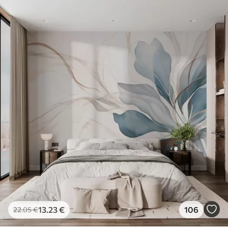
13
.23
€
106
22
.05
€