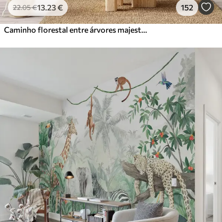
13
.23
€
152
22
.05
€
Caminho florestal entre árvores majestosas em estilo aquarela