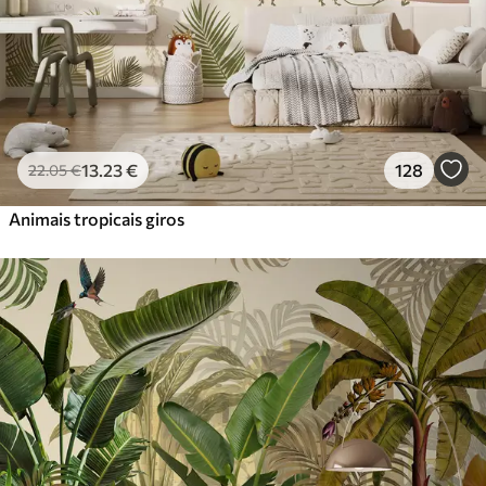
Vinil Premium
65
.00
39
.00
€
/m²
Peel and Stick
81
.67
49
.00
€
/m²
13
.23
€
128
22
.05
€
Animais tropicais giros