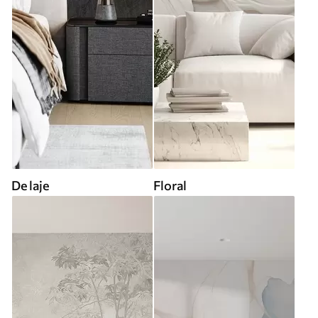
De laje
Floral