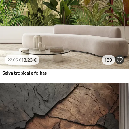
13
.23
€
189
22
.05
€
Selva tropical e folhas