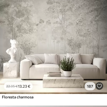
13
.23
€
187
22
.05
€
Floresta charmosa