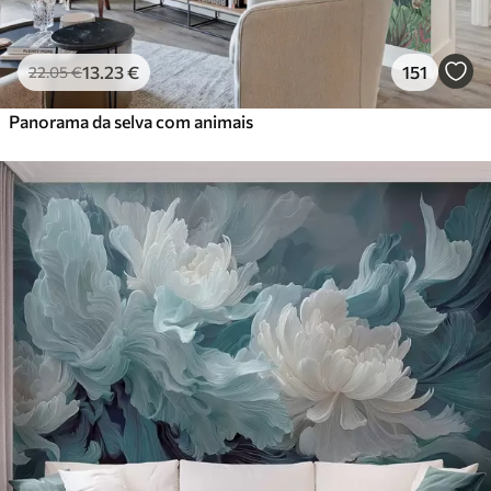
13
.23
€
151
22
.05
€
Panorama da selva com animais