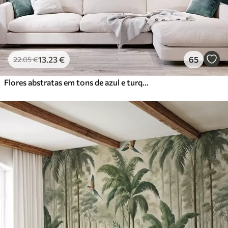
13
.23
€
65
22
.05
€
Flores abstratas em tons de azul e turquesa