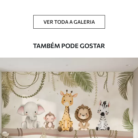
Limpeza
Pode ser limpo suavemente com uma
esponja macia. Murais de parede com
VER TODA A GALERIA
revestimento de verniz podem ser limpos
com água.
TAMBÉM PODE GOSTAR
Método de
Aplicação perfeita
aplicação
Materiais disponíveis
Standard
45
.00
27
.00
€
/m²
Premium
56
.67
34
.00
€
/m²