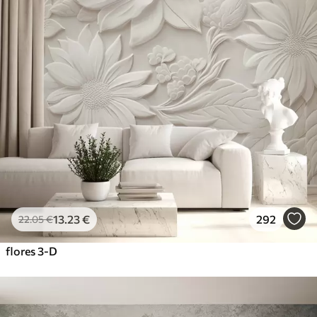
13
.23
€
292
22
.05
€
flores 3-D