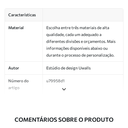
Características
Material
Escolha entre três materiais de alta
qualidade, cada um adequado a
diferentes divisões e orçamentos. Mais
informações disponíveis abaixo ou
durante o processo de personalização.
Autor
Estúdio de design Uwalls
Número do
u79958d1
artigo
Produção
Impresso sob encomenda e entregue em
rolos de até 50 cm de largura.
COMENTÁRIOS SOBRE O PRODUTO
Adicionalmente
Disponível com revestimento de verniz
e/ou adesivo para papel de parede.