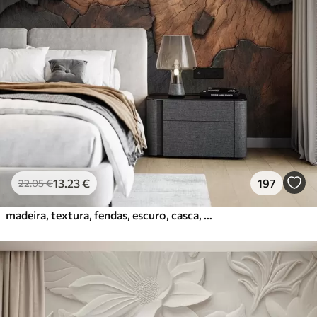
13
.23
€
197
22
.05
€
madeira, textura, fendas, escuro, casca, superfície