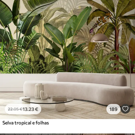
13
.23
€
189
22
.05
€
Selva tropical e folhas