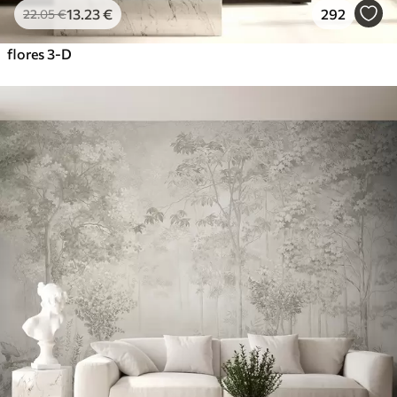
13
.23
€
292
22
.05
€
flores 3-D