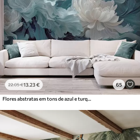
13
.23
€
65
22
.05
€
Flores abstratas em tons de azul e turquesa