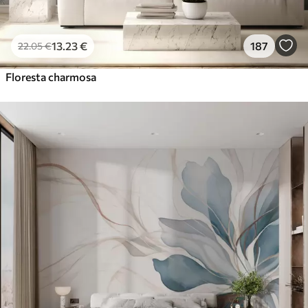
13
.23
€
187
22
.05
€
Floresta charmosa