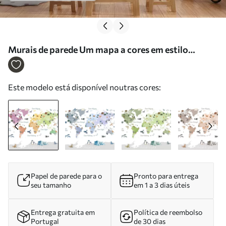
Murais de parede Um mapa a cores em estilo
aquarela, com animais, plantas e arquitetura.
Legendas em polaco Nr. c00009pl
Este modelo está disponível noutras cores:
Papel de parede para o
Pronto para entrega
seu tamanho
em 1 a 3 dias úteis
Entrega gratuita em
Política de reembolso
Portugal
de 30 dias