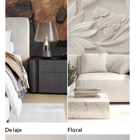
De laje
Floral