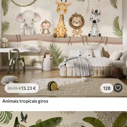
Standard
45
.00
27
.00
€
/m²
Premium
56
.67
34
.00
€
/m²
Vinil Premium
65
.00
39
.00
€
/m²
Peel and Stick
81
.67
49
.00
€
/m²
13
.23
€
128
22
.05
€
Animais tropicais giros