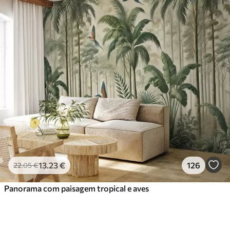
13
.23
€
126
22
.05
€
Panorama com paisagem tropical e aves