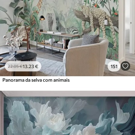
13
.23
€
151
22
.05
€
Panorama da selva com animais