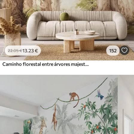
13
.23
€
152
22
.05
€
Caminho florestal entre árvores majestosas em estilo aquarela