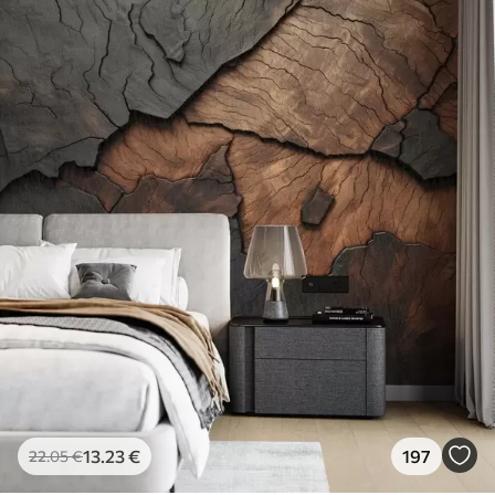
13
.23
€
197
22
.05
€