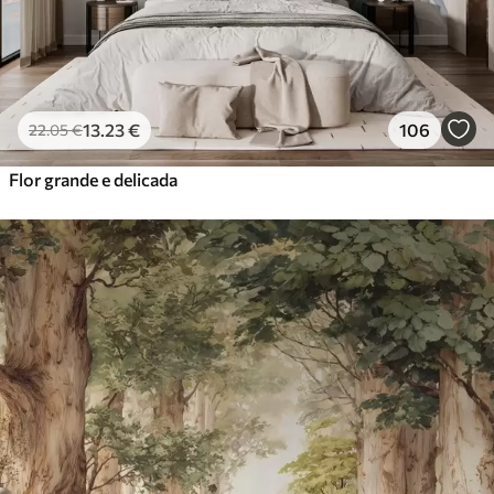
13
.23
€
106
22
.05
€
Flor grande e delicada