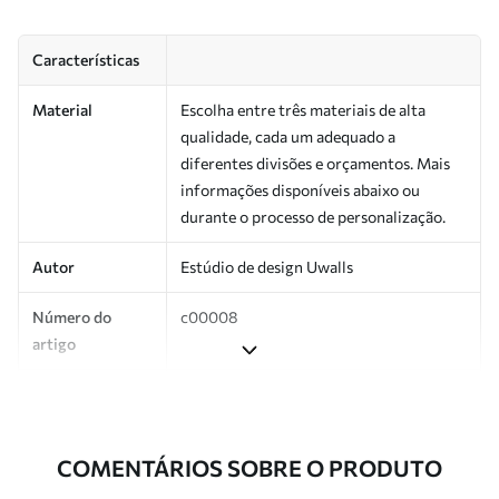
Características
Material
Escolha entre três materiais de alta
qualidade, cada um adequado a
diferentes divisões e orçamentos. Mais
informações disponíveis abaixo ou
durante o processo de personalização.
Autor
Estúdio de design Uwalls
Número do
c00008
artigo
Produção
Impresso sob encomenda e entregue em
rolos de até 50 cm de largura.
COMENTÁRIOS SOBRE O PRODUTO
Adicionalmente
Disponível com revestimento de verniz
e/ou adesivo para papel de parede.