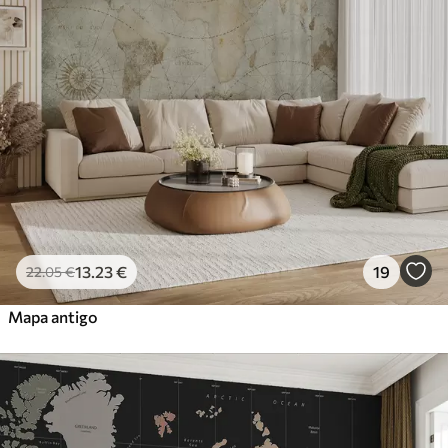
13
.23
€
19
22
.05
€
Mapa antigo