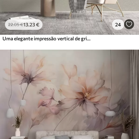
13
.23
€
24
22
.05
€
Uma elegante impressão vertical de grinalda pontilhada sobre um fundo bege texturado, criando uma sensação de profundidade e movimento