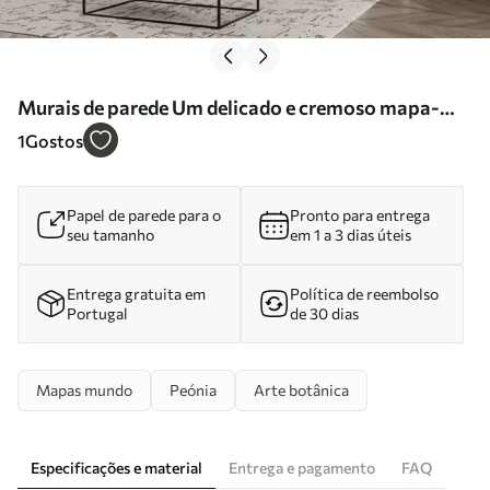
Murais de parede Um delicado e cremoso mapa-
múndi feito de flores Nr. c00008
1
Gostos
Papel de parede para o
Pronto para entrega
seu tamanho
em 1 a 3 dias úteis
Entrega gratuita em
Política de reembolso
Portugal
de 30 dias
Mapas mundo
Peónia
Arte botânica
Especificações e material
Entrega e pagamento
FAQ