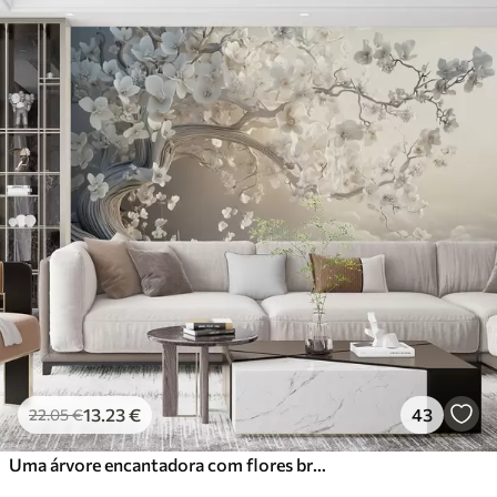
13
.23
€
43
22
.05
€
Uma árvore encantadora com flores brancas contra o fundo de nuvens num estilo interessante em delicadas cores quentes