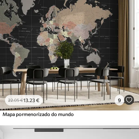
13
.23
€
9
22
.05
€
Mapa pormenorizado do mundo