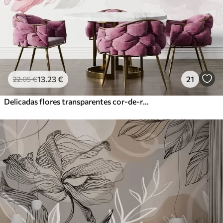
Vinil Premium
65
.00
39
.00
€
/m²
Peel and Stick
81
.67
49
.00
€
/m²
13
.23
€
21
22
.05
€
Delicadas flores transparentes cor-de-rosa e cinzentas com pétalas suaves e desfocadas sobre fundo branco