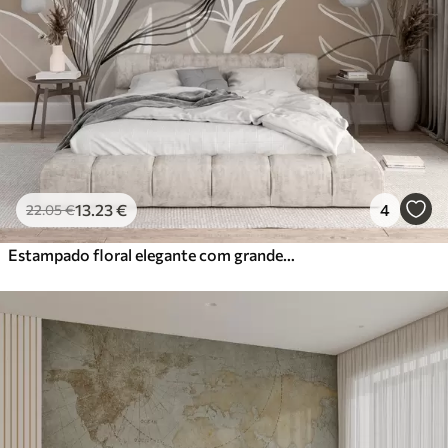
13
.23
€
4
22
.05
€
Estampado floral elegante com grandes flores e folhas abstractas em tons de cinzento e bege sobre um fundo claro