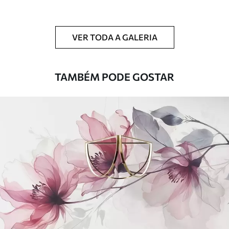
Limpeza
Pode ser limpo suavemente com uma
esponja macia. Murais de parede com
VER TODA A GALERIA
revestimento de verniz podem ser limpos
com água.
TAMBÉM PODE GOSTAR
Método de
Aplicação perfeita
aplicação
Materiais disponíveis
Standard
45
.00
27
.00
€
/m²
Premium
56
.67
34
.00
€
/m²