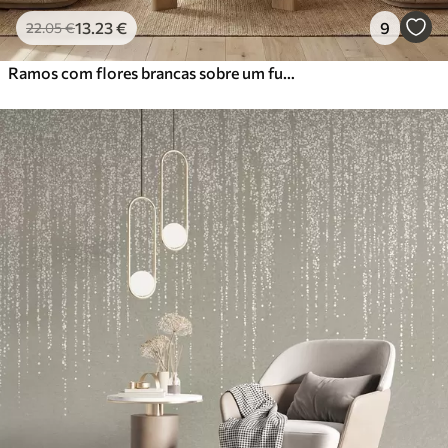
13
.23
€
9
22
.05
€
Ramos com flores brancas sobre um fundo bege suave