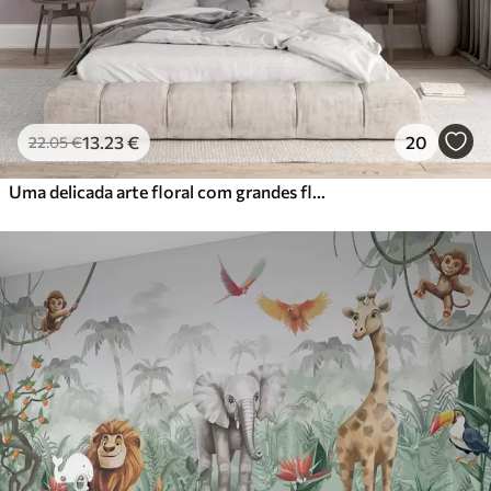
13
.23
€
20
22
.05
€
Uma delicada arte floral com grandes flores de cor pastel com pétalas translúcidas, caules suaves e um fundo suave e difuso