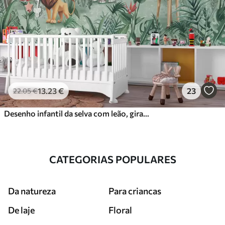
13
.23
€
23
22
.05
€
Desenho infantil da selva com leão, girafa, elefante e papagaios
CATEGORIAS POPULARES
Da natureza
Para criancas
De laje
Floral