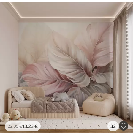
13
.23
€
32
22
.05
€