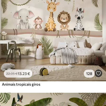
Standard
45
.00
27
.00
€
/m²
Premium
56
.67
34
.00
€
/m²
Vinil Premium
65
.00
39
.00
€
/m²
Peel and Stick
81
.67
49
.00
€
/m²
13
.23
€
128
22
.05
€
Animais tropicais giros