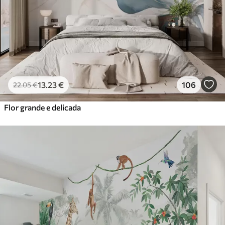
13
.23
€
106
22
.05
€
Flor grande e delicada