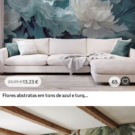
13
.23
€
65
22
.05
€
Flores abstratas em tons de azul e turquesa