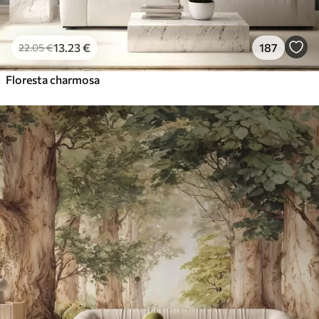
13
.23
€
187
22
.05
€
Floresta charmosa