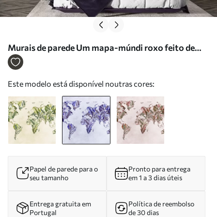
Murais de parede Um mapa-múndi roxo feito de
folhas de bananeira Nr. c00007v1
Este modelo está disponível noutras cores:
Papel de parede para o
Pronto para entrega
seu tamanho
em 1 a 3 dias úteis
Entrega gratuita em
Política de reembolso
Portugal
de 30 dias