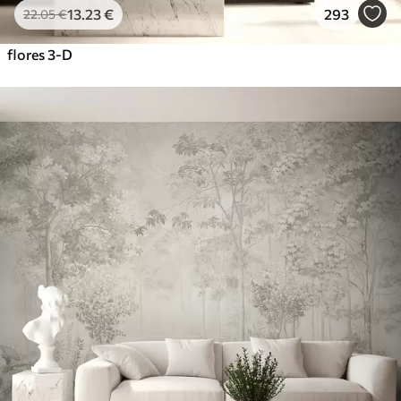
13
.23
€
293
22
.05
€
flores 3-D