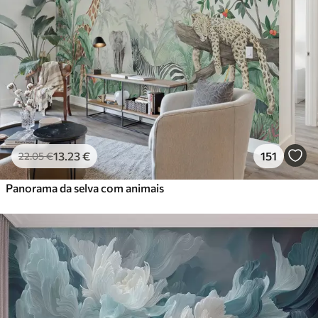
13
.23
€
151
22
.05
€
Panorama da selva com animais