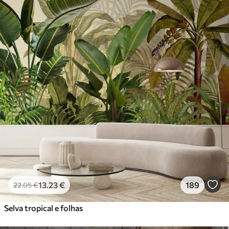
13
.23
€
189
22
.05
€
Selva tropical e folhas