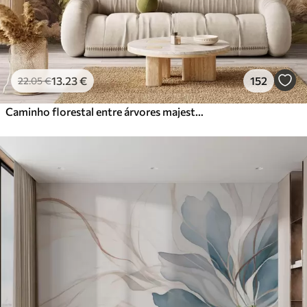
13
.23
€
152
22
.05
€
Caminho florestal entre árvores majestosas em estilo aquarela