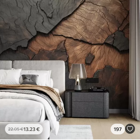
13
.23
€
197
22
.05
€