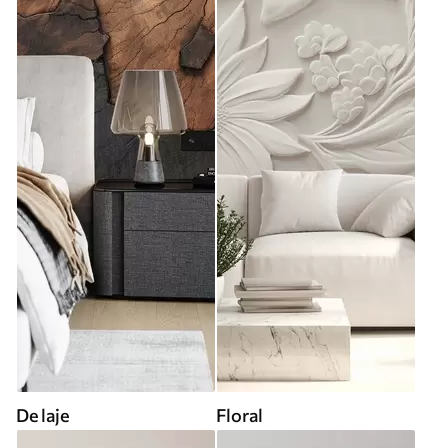
De laje
Floral