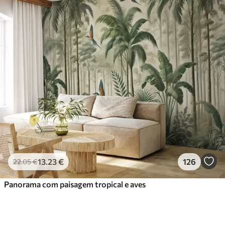
13
.23
€
126
22
.05
€
Panorama com paisagem tropical e aves