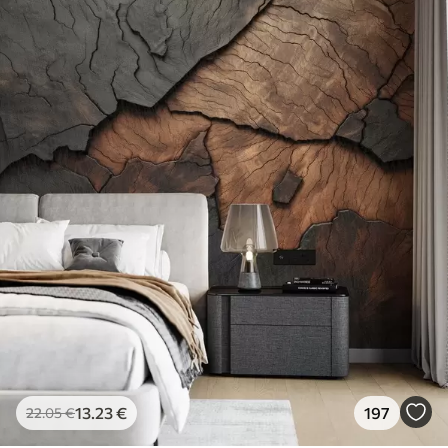
13
.23
€
197
22
.05
€