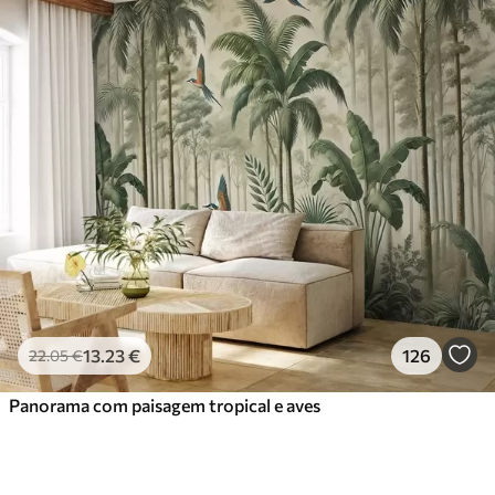
13
.23
€
126
22
.05
€
Panorama com paisagem tropical e aves