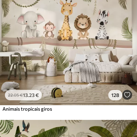
Standard
45
.00
27
.00
€
/m²
Premium
56
.67
34
.00
€
/m²
Vinil Premium
65
.00
39
.00
€
/m²
Peel and Stick
81
.67
49
.00
€
/m²
13
.23
€
128
22
.05
€
Animais tropicais giros