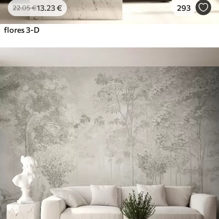
13
.23
€
293
22
.05
€
flores 3-D