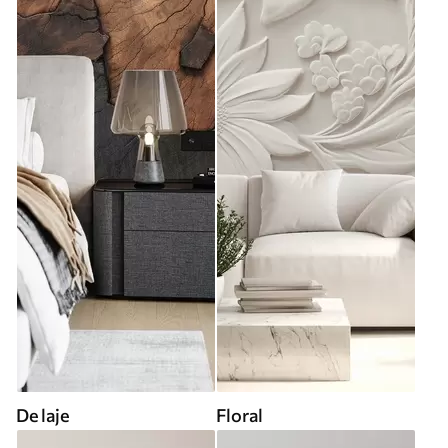
De laje
Floral