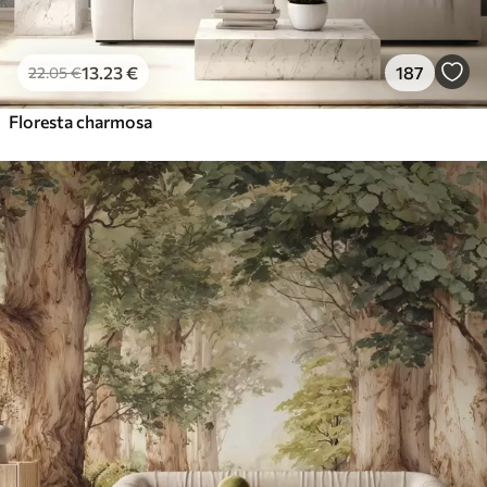
13
.23
€
187
22
.05
€
Floresta charmosa