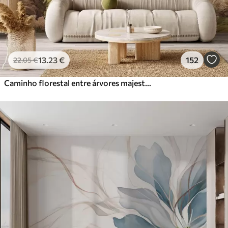
13
.23
€
152
22
.05
€
Caminho florestal entre árvores majestosas em estilo aquarela