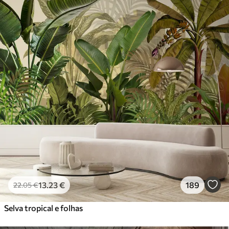
13
.23
€
189
22
.05
€
Selva tropical e folhas