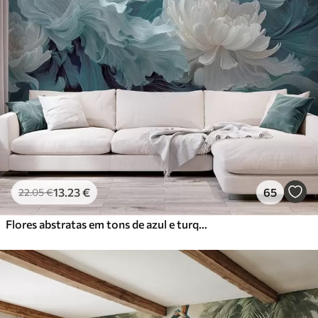
13
.23
€
65
22
.05
€
Flores abstratas em tons de azul e turquesa