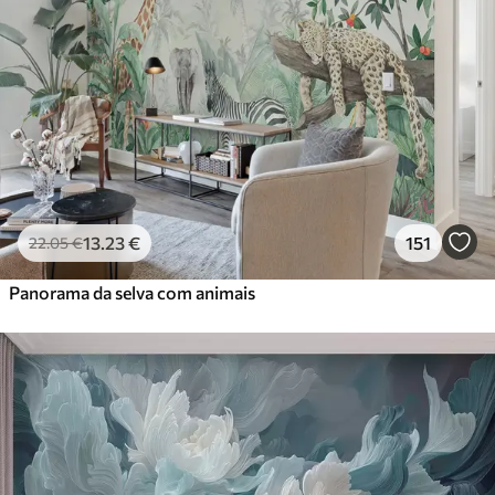
13
.23
€
151
22
.05
€
Panorama da selva com animais