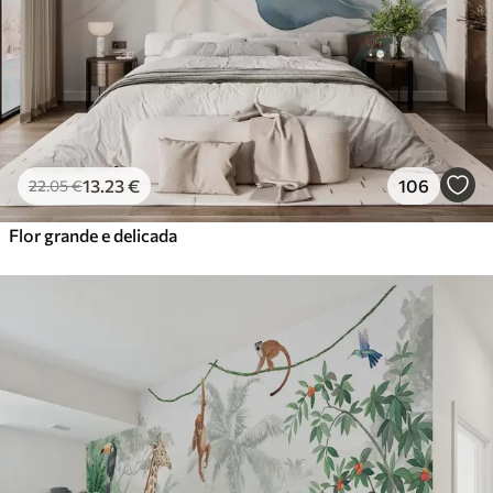
13
.23
€
106
22
.05
€
Flor grande e delicada