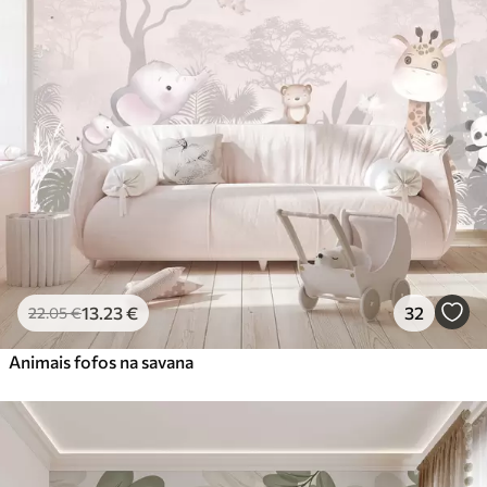
13
.23
€
32
22
.05
€
Animais fofos na savana