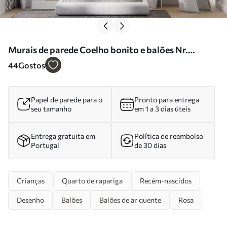
Murais de parede Coelho bonito e balões Nr.
u95399
44
Gostos
Papel de parede para o
Pronto para entrega
seu tamanho
em 1 a 3 dias úteis
Entrega gratuita em
Política de reembolso
Portugal
de 30 dias
Crianças
Quarto de rapariga
Recém-nascidos
Desenho
Balões
Balões de ar quente
Rosa