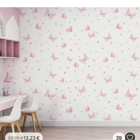
13
.23
€
39
22
.05
€