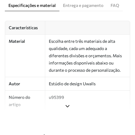
Especificações e material
Entrega e pagamento
FAQ
Características
Material
Escolha entre três materiais de alta
qualidade, cada um adequado a
diferentes divisões e orçamentos. Mais
informações disponíveis abaixo ou
durante o processo de personalização.
Autor
Estúdio de design Uwalls
Número do
u95399
artigo
Produção
Impresso sob encomenda e entregue em
rolos de até 50 cm de largura.