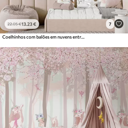
13
.23
€
7
22
.05
€
Coelhinhos com balões em nuvens entre picos de montanhas