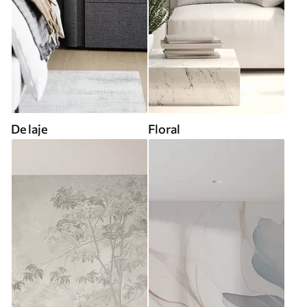
De laje
Floral