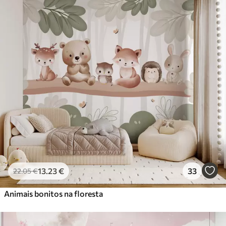
13
.23
€
33
22
.05
€
Animais bonitos na floresta