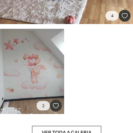
56
.67
34
.00
€
/m²
4
Vinil Premium
65
.00
39
.00
€
/m²
Peel and Stick
81
.67
49
.00
€
/m²
2
VER TODA A GALERIA