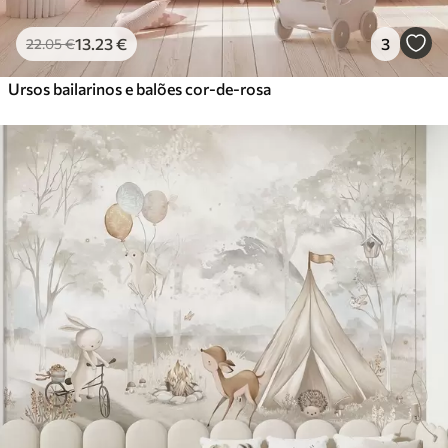
13
.23
€
3
22
.05
€
Ursos bailarinos e balões cor-de-rosa