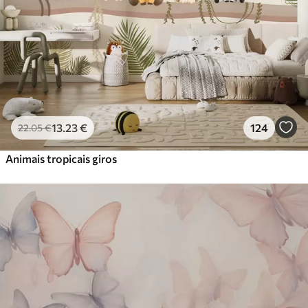
13
.23
€
124
22
.05
€
Animais tropicais giros