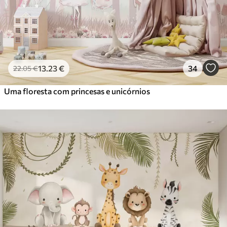
13
.23
€
34
22
.05
€
Uma floresta com princesas e unicórnios