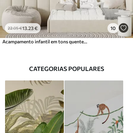
13
.23
€
10
22
.05
€
Acampamento infantil em tons quentes de bege, tenda e animais da floresta
CATEGORIAS POPULARES