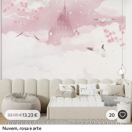
13
.23
€
20
22
.05
€
Nuvem, rosa e arte