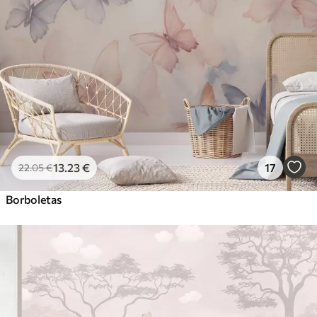
13
.23
€
17
22
.05
€
Borboletas