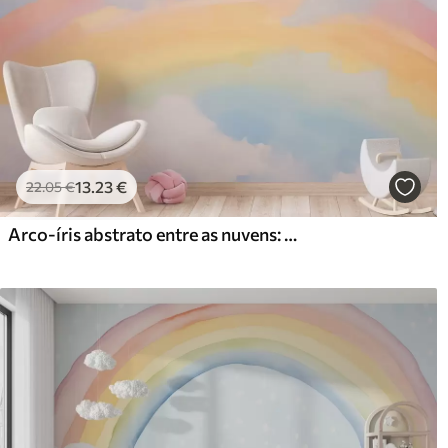
13
.23
€
22
.05
€
Arco-íris abstrato entre as nuvens: imitação de pintura