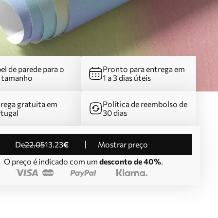
el de parede para o
Pronto para entrega em
u tamanho
1 a 3 dias úteis
rega gratuita em
Política de reembolso de
tugal
30 dias
de
22
.05
13
.23
€
Mostrar preço
O preço é indicado com um
desconto de 40%
.