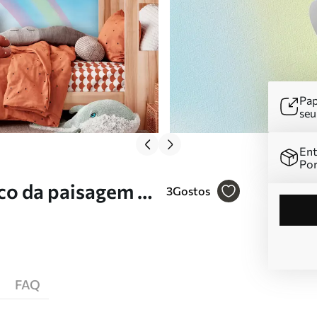
Pap
se
Ent
Por
co da paisagem da
3
Gostos
FAQ