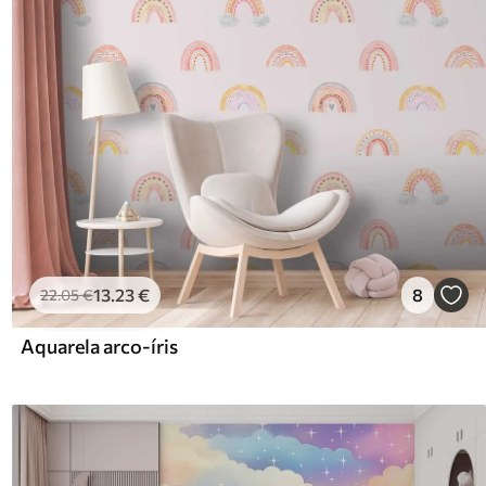
13
.23
€
8
22
.05
€
Aquarela arco-íris