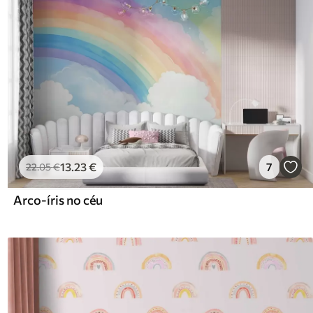
13
.23
€
7
22
.05
€
Arco-íris no céu