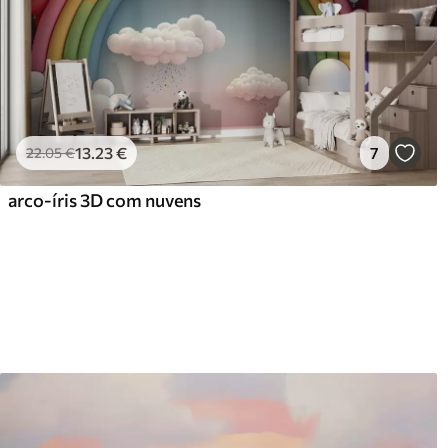
13
.23
€
7
22
.05
€
arco-íris 3D com nuvens