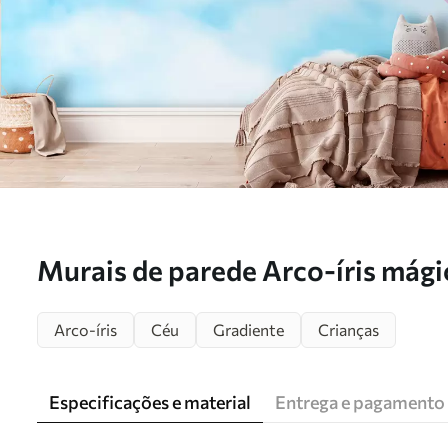
Murais de parede Arco-íris mági
fantasia no céu Nr. u95094
Arco-íris
Céu
Gradiente
Crianças
Especificações e material
Entrega e pagamento