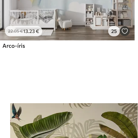
13
.23
€
25
22
.05
€
Arco-íris