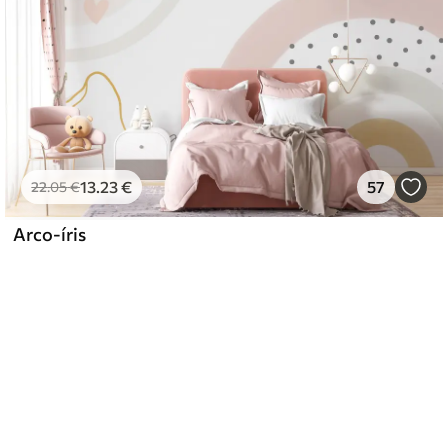
13
.23
€
57
22
.05
€
Arco-íris