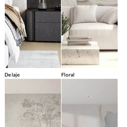
De laje
Floral