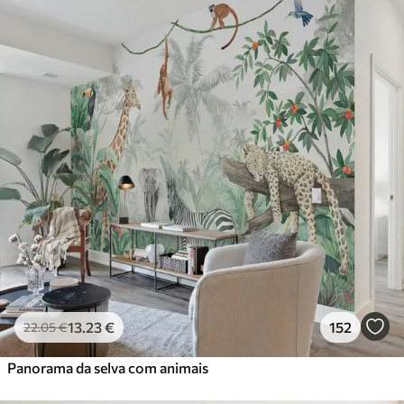
13
.23
€
152
22
.05
€
Panorama da selva com animais