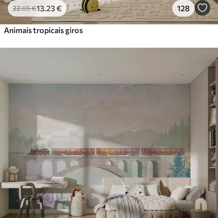
13
.23
€
128
22
.05
€
Animais tropicais giros