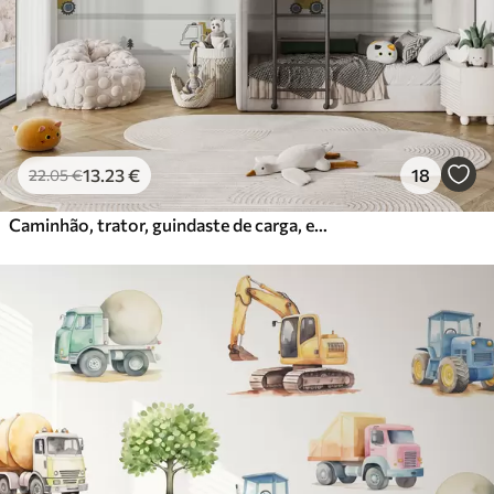
Vinil Premium
65
.00
39
.00
€
/m²
Peel and Stick
81
.67
49
.00
€
/m²
13
.23
€
18
22
.05
€
Caminhão, trator, guindaste de carga, escavadeira, escavadeira