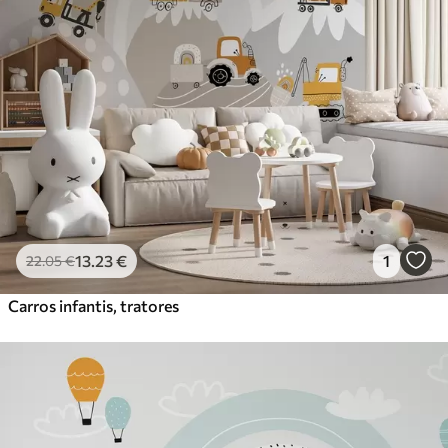
13
.23
€
1
22
.05
€
Carros infantis, tratores