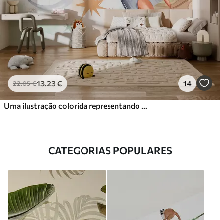
13
.23
€
14
22
.05
€
Uma ilustração colorida representando vários planetas e aquarela espacial
CATEGORIAS POPULARES