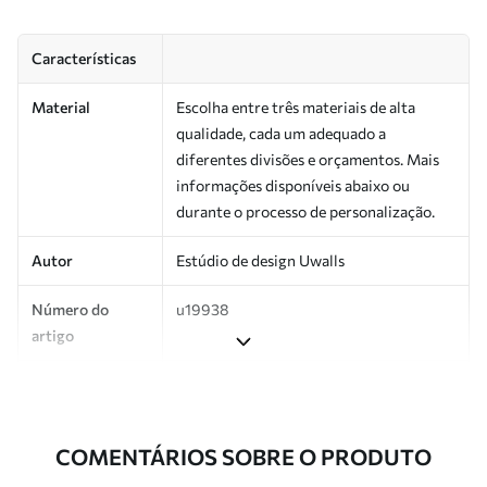
Características
Material
Escolha entre três materiais de alta
qualidade, cada um adequado a
diferentes divisões e orçamentos. Mais
informações disponíveis abaixo ou
durante o processo de personalização.
Autor
Estúdio de design Uwalls
Número do
u19938
artigo
Produção
Impresso sob encomenda e entregue em
rolos de até 50 cm de largura.
COMENTÁRIOS SOBRE O PRODUTO
Adicionalmente
Disponível com revestimento de verniz
e/ou adesivo para papel de parede.