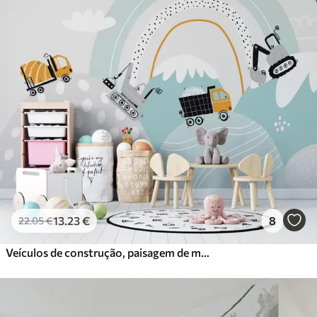
13
.23
€
8
22
.05
€
Veículos de construção, paisagem de montanha, balões e nuvens em estilo escandinavo