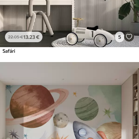
13
.23
€
5
22
.05
€
Safári