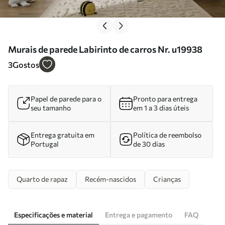
Murais de parede Labirinto de carros Nr. u19938
3
Gostos
Papel de parede para o
Pronto para entrega
seu tamanho
em 1 a 3 dias úteis
Entrega gratuita em
Política de reembolso
Portugal
de 30 dias
Quarto de rapaz
Recém-nascidos
Crianças
Especificações e material
Entrega e pagamento
FAQ