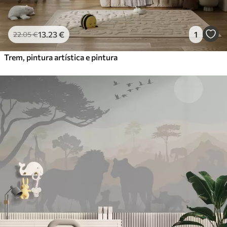
13
.23
€
1
22
.05
€
Trem, pintura artística e pintura