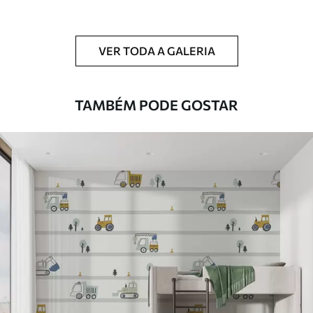
Limpeza
Pode ser limpo suavemente com uma
esponja macia. Murais de parede com
VER TODA A GALERIA
revestimento de verniz podem ser limpos
com água.
TAMBÉM PODE GOSTAR
Método de
Aplicação perfeita
aplicação
Materiais disponíveis
Standard
45
.00
27
.00
€
/m²
Premium
56
.67
34
.00
€
/m²