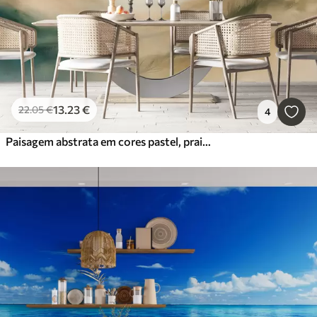
13
.23
€
22
.05
€
4
Paisagem abstrata em cores pastel, praia, mar, água-marinha e paleta de cores bege, pinceladas