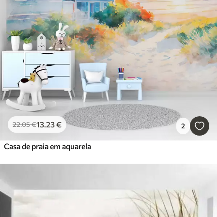
13
.23
€
22
.05
€
2
Casa de praia em aquarela