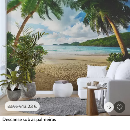
13
.23
€
22
.05
€
15
Descanse sob as palmeiras