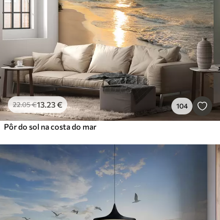
13
.23
€
22
.05
€
104
Pôr do sol na costa do mar