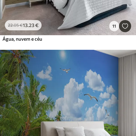
13
.23
€
22
.05
€
11
Água, nuvem e céu