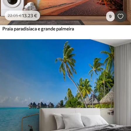
13
.23
€
22
.05
€
9
Praia paradisíaca e grande palmeira