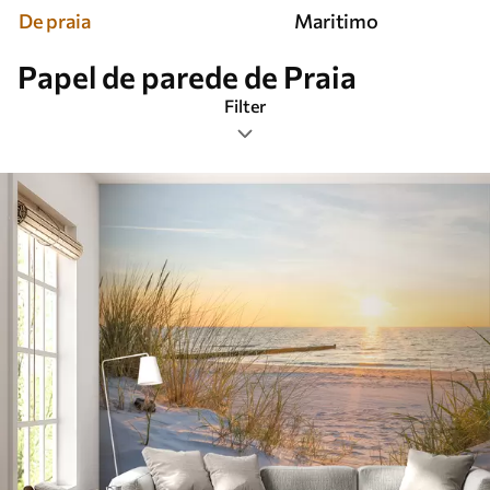
De praia
Maritimo
Papel de parede de Praia
Filter
Etiquetas
Formato da imagem
Paleta de cores
Inteligente
Limpar todos os filtros