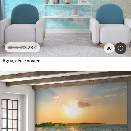
13
.23
€
22
.05
€
36
Água, céu e nuvem