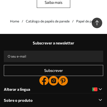
saiba mais
Home
Catálogo de papéis de parede
Papel de parede Mar
As nossas vantagens
Respostas:
1
Subscrever a newsletter
Produção de acordo com os tamanhos individuais
Participe nas promoções de férias de 2025 e obtenha um desconto
Edição profissional gratuita de fotografias
Códigos promocionais com descontos para encomendar!
Subscrever
Alterar a língua
Sobre o produto