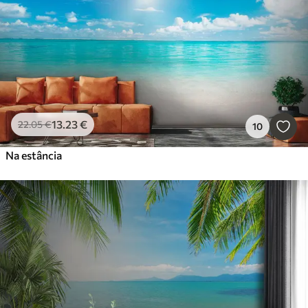
13
.23
€
22
.05
€
10
Na estância