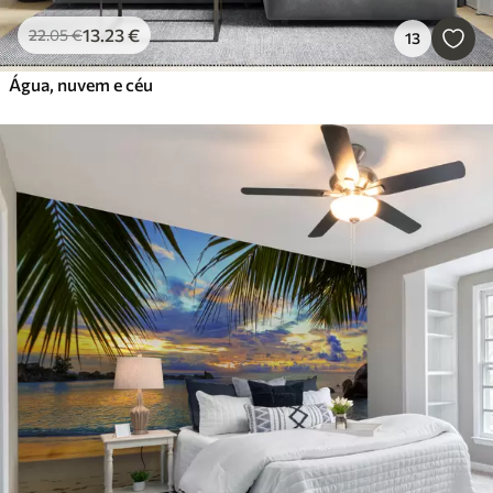
13
.23
€
22
.05
€
13
Água, nuvem e céu