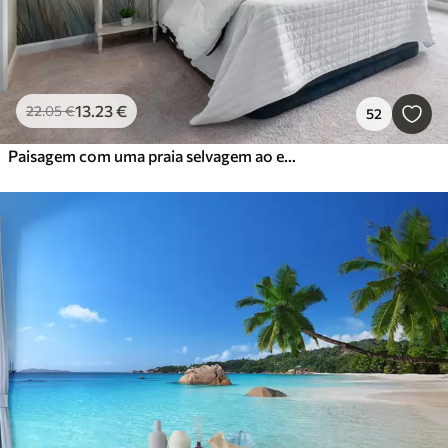
13
.23
€
22
.05
€
52
Paisagem com uma praia selvagem ao estilo de uma pintura a óleo