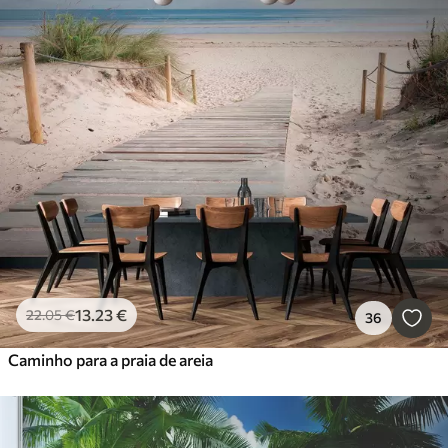
13
.23
€
22
.05
€
36
Caminho para a praia de areia