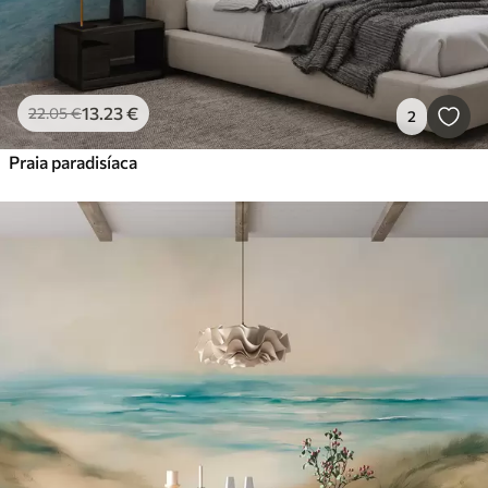
13
.23
€
22
.05
€
2
Praia paradisíaca