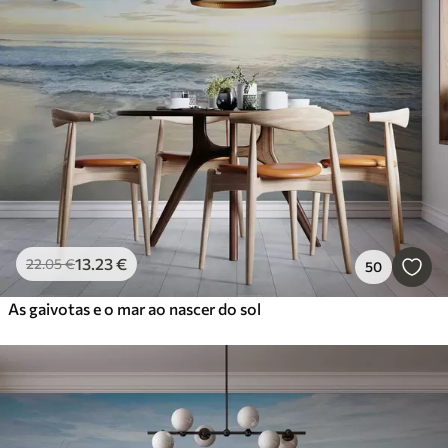
13
.23
€
22
.05
€
50
As gaivotas e o mar ao nascer do sol