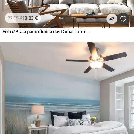
13
.23
€
22
.05
€
47
Foto/Praia panorâmica das Dunas com pôr do sol