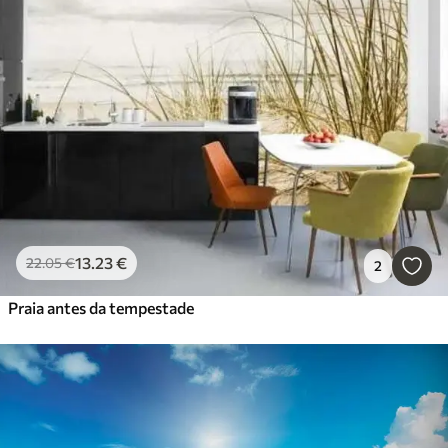
13
.23
€
22
.05
€
2
Praia antes da tempestade