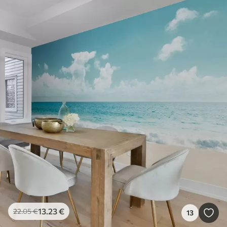
13
.23
€
22
.05
€
13