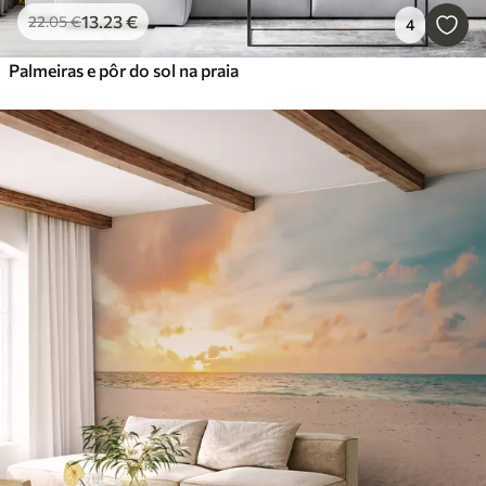
13
.23
€
22
.05
€
4
Palmeiras e pôr do sol na praia