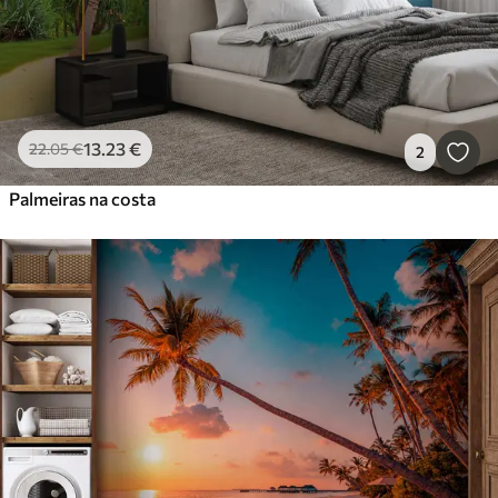
13
.23
€
22
.05
€
2
Palmeiras na costa