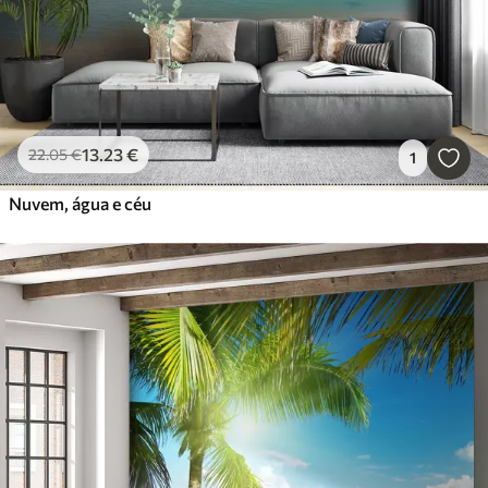
13
.23
€
22
.05
€
1
Nuvem, água e céu