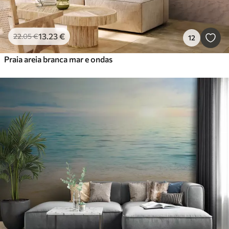
13
.23
€
22
.05
€
12
Praia areia branca mar e ondas