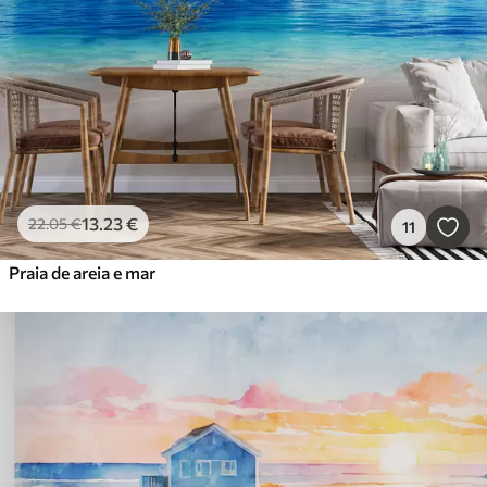
13
.23
€
22
.05
€
11
Praia de areia e mar