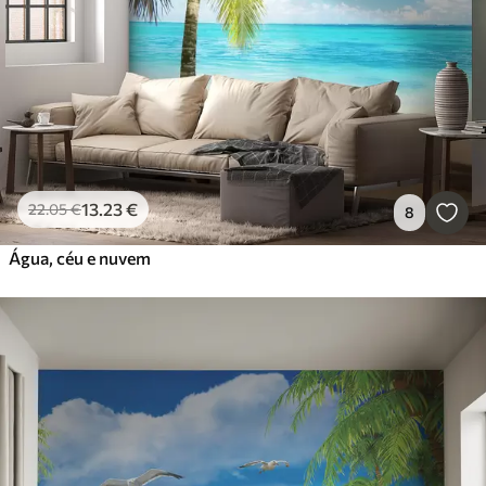
13
.23
€
22
.05
€
8
Água, céu e nuvem