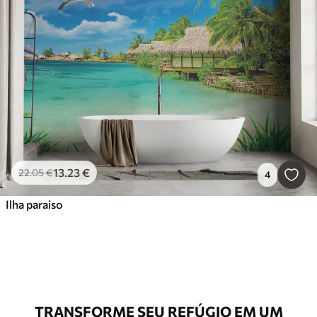
13
.23
€
22
.05
€
4
Ilha paraiso
TRANSFORME SEU REFÚGIO EM UM