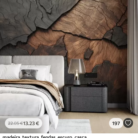
13
.23
€
197
22
.05
€
madeira, textura, fendas, escuro, casca, superfície