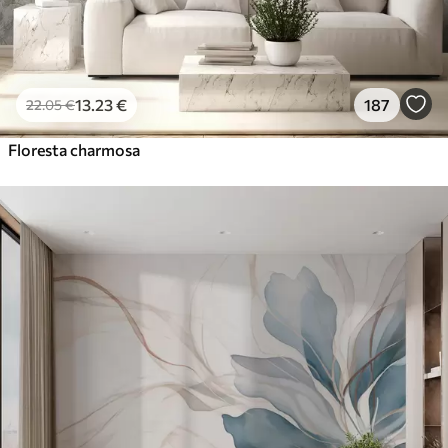
13
.23
€
187
22
.05
€
Floresta charmosa