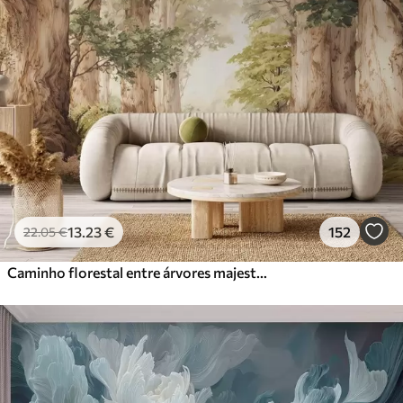
13
.23
€
152
22
.05
€
Caminho florestal entre árvores majestosas em estilo aquarela