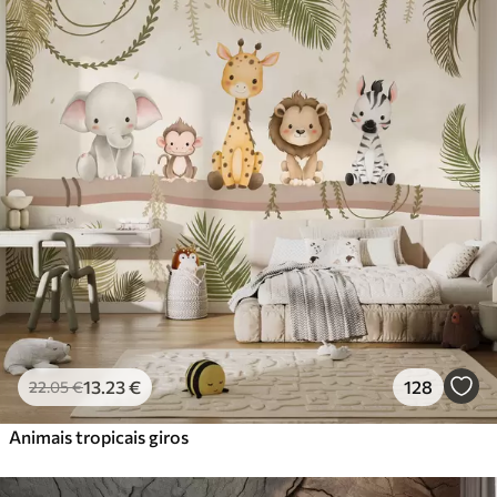
Standard
45
.00
27
.00
€
/m²
Premium
56
.67
34
.00
€
/m²
Vinil Premium
65
.00
39
.00
€
/m²
Peel and Stick
81
.67
49
.00
€
/m²
13
.23
€
128
22
.05
€
Animais tropicais giros