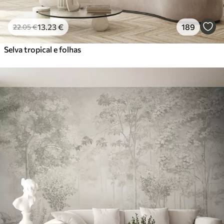
13
.23
€
189
22
.05
€
Selva tropical e folhas