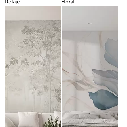
De laje
Floral