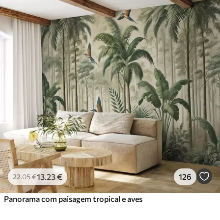
13
.23
€
126
22
.05
€
Panorama com paisagem tropical e aves