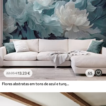
13
.23
€
65
22
.05
€
Flores abstratas em tons de azul e turquesa