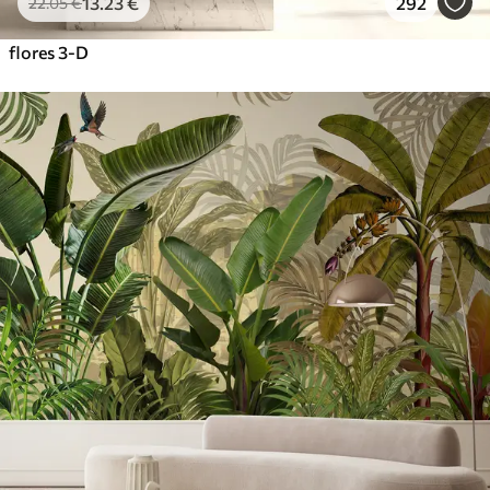
13
.23
€
292
22
.05
€
flores 3-D