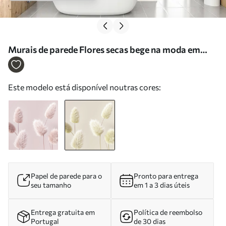
Murais de parede Flores secas bege na moda em
estilo boho Nr. u98432v1
Este modelo está disponível noutras cores:
Papel de parede para o
Pronto para entrega
seu tamanho
em 1 a 3 dias úteis
Entrega gratuita em
Política de reembolso
Portugal
de 30 dias