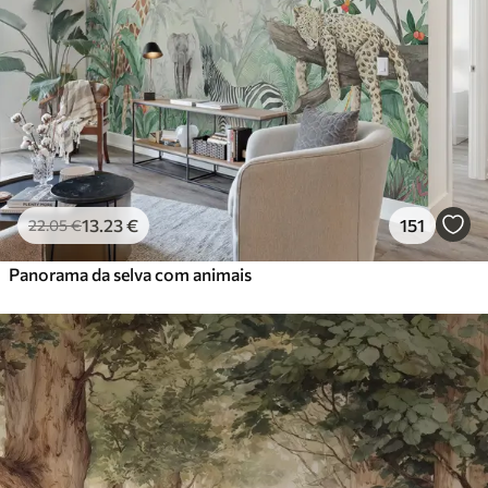
13
.23
€
151
22
.05
€
Panorama da selva com animais