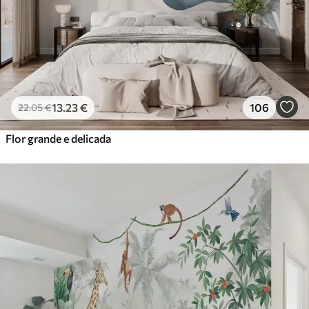
13
.23
€
106
22
.05
€
Flor grande e delicada