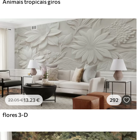
Animais tropicais giros
13
.23
€
292
22
.05
€
flores 3-D