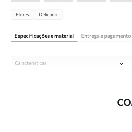
Flores
Delicado
Especificações e material
Entrega e pagamento
Características
Material
Escolha entre três materiai
diferentes divisões e orçam
durante o processo de perso
CO
Autor
Estúdio de design Uwalls
Número do artigo
u94295v3