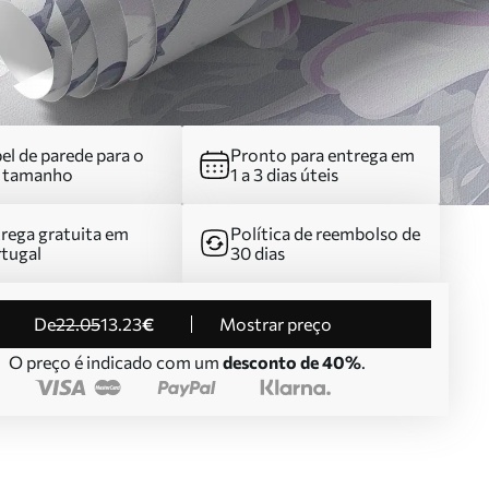
el de parede para o
Pronto para entrega em
u tamanho
1 a 3 dias úteis
rega gratuita em
Política de reembolso de
tugal
30 dias
de
22
.05
13
.23
€
Mostrar preço
O preço é indicado com um
desconto de 40%
.