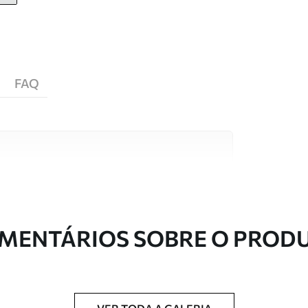
FAQ
s de alta qualidade, cada um adequado a
entos. Mais informações disponíveis abaixo ou
nalização.
MENTÁRIOS SOBRE O PROD