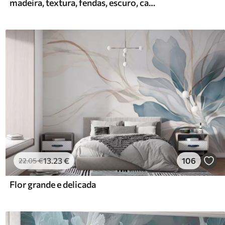
madeira, textura, fendas, escuro, casca, superfície
13
.23
€
106
22
.05
€
Flor grande e delicada