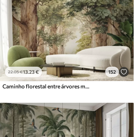
13
.23
€
152
22
.05
€
Caminho florestal entre árvores majestosas em estilo aquarela