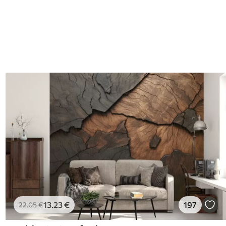
13
.23
€
197
22
.05
€