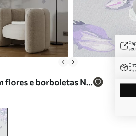
Pap
se
Ent
Por
m flores e borboletas Nr.