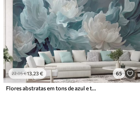
13
.23
€
65
22
.05
€
Flores abstratas em tons de azul e turquesa