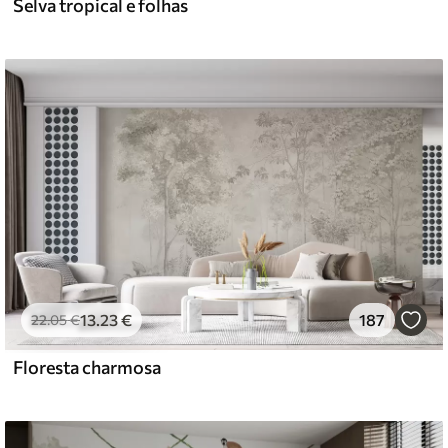
Selva tropical e folhas
13
.23
€
187
22
.05
€
Floresta charmosa