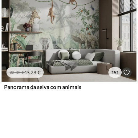
13
.23
€
151
22
.05
€
Panorama da selva com animais