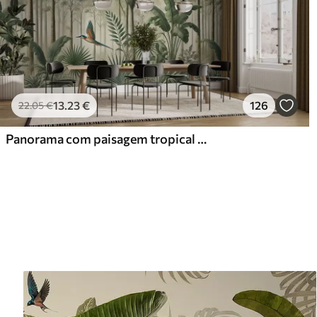
13
.23
€
126
22
.05
€
Panorama com paisagem tropical e aves