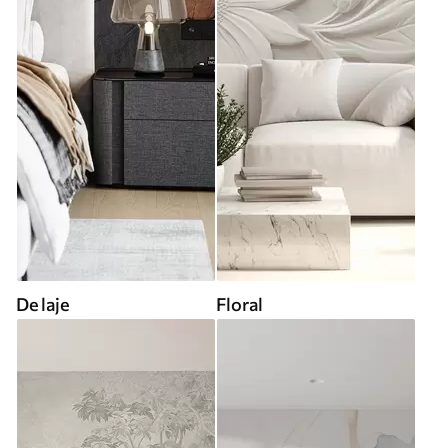
De laje
Floral