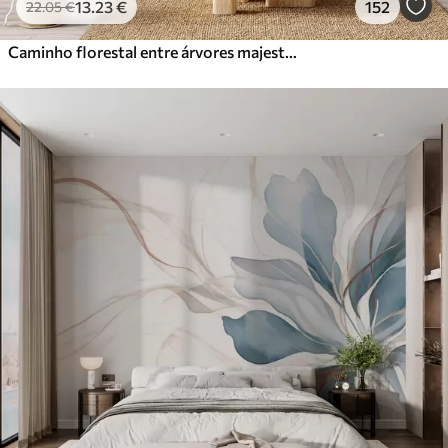
13
.23
€
152
22
.05
€
Caminho florestal entre árvores majestosas em estilo aquarela