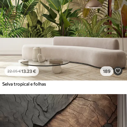
13
.23
€
189
22
.05
€
Selva tropical e folhas