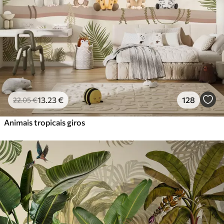
56
.67
34
.00
€
/m²
Vinil Premium
65
.00
39
.00
€
/m²
Peel and Stick
81
.67
49
.00
€
/m²
13
.23
€
128
22
.05
€
Animais tropicais giros