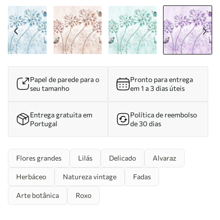
Papel de parede para o
Pronto para entrega
seu tamanho
em 1 a 3 dias úteis
Entrega gratuita em
Política de reembolso
Portugal
de 30 dias
Flores grandes
Lilás
Delicado
Alvaraz
Herbáceo
Natureza vintage
Fadas
Arte botânica
Roxo