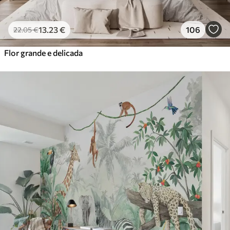
13
.23
€
106
22
.05
€
Flor grande e delicada