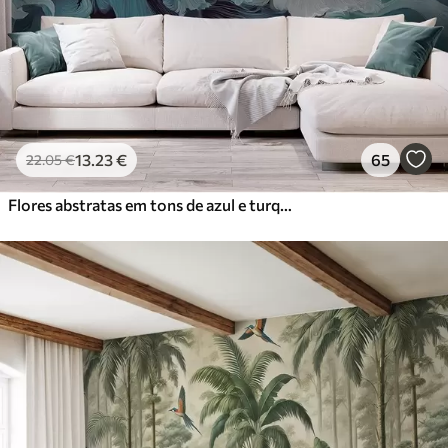
13
.23
€
65
22
.05
€
Flores abstratas em tons de azul e turquesa