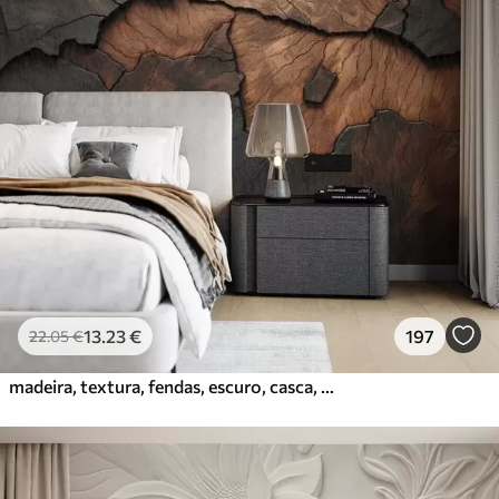
13
.23
€
197
22
.05
€
madeira, textura, fendas, escuro, casca, superfície