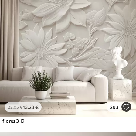
13
.23
€
293
22
.05
€
flores 3-D