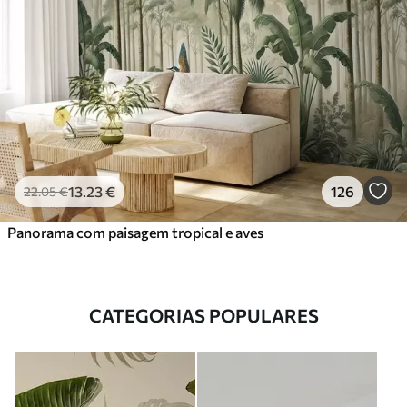
13
.23
€
126
22
.05
€
Panorama com paisagem tropical e aves
CATEGORIAS POPULARES