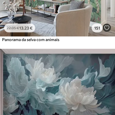
13
.23
€
151
22
.05
€
Panorama da selva com animais