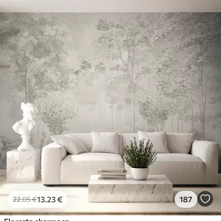
13
.23
€
187
22
.05
€