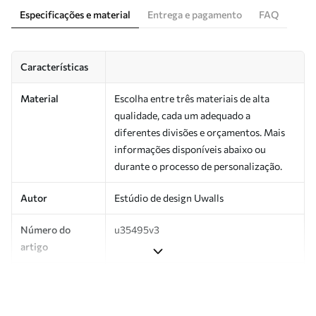
Especificações e material
Entrega e pagamento
FAQ
Características
Material
Escolha entre três materiais de alta
qualidade, cada um adequado a
diferentes divisões e orçamentos. Mais
informações disponíveis abaixo ou
durante o processo de personalização.
Autor
Estúdio de design Uwalls
Número do
u35495v3
artigo
Produção
Impresso sob encomenda e entregue em
rolos de até 50 cm de largura.