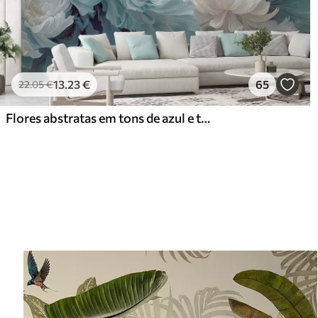
13
.23
€
65
22
.05
€
Flores abstratas em tons de azul e turquesa