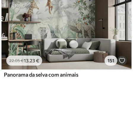
13
.23
€
151
22
.05
€
Panorama da selva com animais