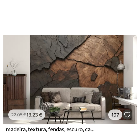
13
.23
€
197
22
.05
€
madeira, textura, fendas, escuro, casca, superfície