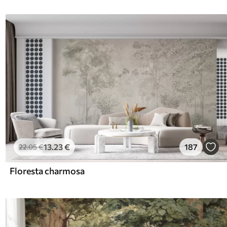
13
.23
€
187
22
.05
€
Floresta charmosa