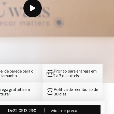
el de parede para o
Pronto para entrega em
u tamanho
1 a 3 dias úteis
rega gratuita em
Política de reembolso de
tugal
30 dias
de
22
.05
13
.23
€
Mostrar preço