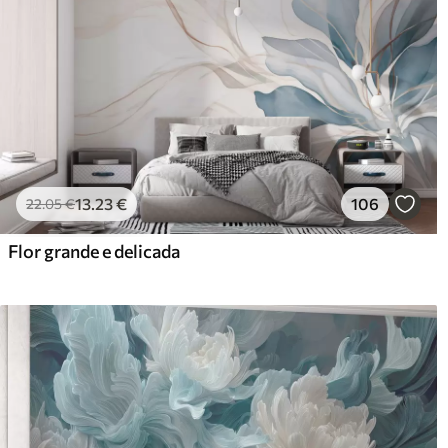
13
.23
€
106
22
.05
€
Flor grande e delicada