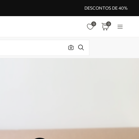
DESCONTOS DE 40%
0
0