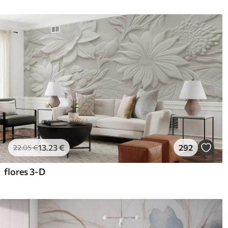
13
.23
€
292
22
.05
€
flores 3-D