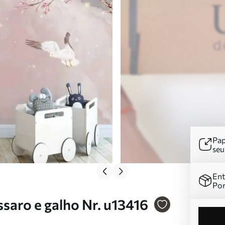
Pap
se
Ent
Por
saro e galho Nr. u13416