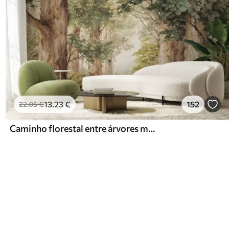
13
.23
€
152
22
.05
€
Caminho florestal entre árvores majestosas em estilo aquarela