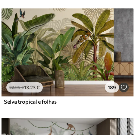
13
.23
€
189
22
.05
€
Selva tropical e folhas