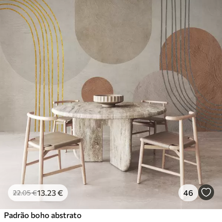
Materiais disponíveis
Standard
45
.00
27
.00
€
/m²
Premium
56
.67
34
.00
€
/m²
Vinil Premium
65
.00
39
.00
€
/m²
Peel and Stick
81
.67
49
.00
€
/m²
13
.23
€
46
22
.05
€
Padrão boho abstrato