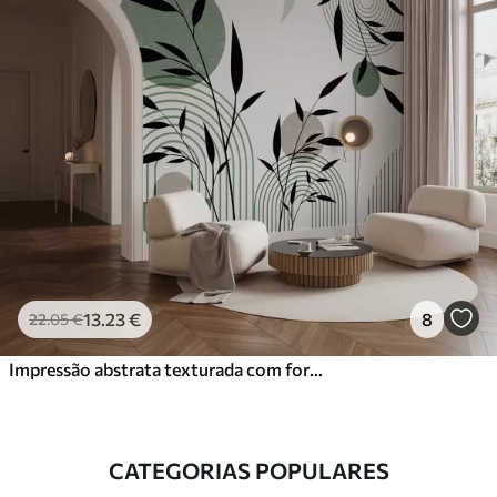
13
.23
€
8
22
.05
€
Impressão abstrata texturada com formas geométricas, círculos e arcos e plantas pretas e verdes sobre um fundo branco
CATEGORIAS POPULARES