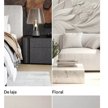
De laje
Floral