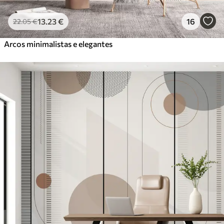
13
.23
€
16
22
.05
€
Arcos minimalistas e elegantes