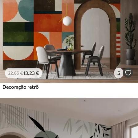
13
.23
€
5
22
.05
€
Decoração retrô