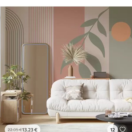
13
.23
€
12
22
.05
€