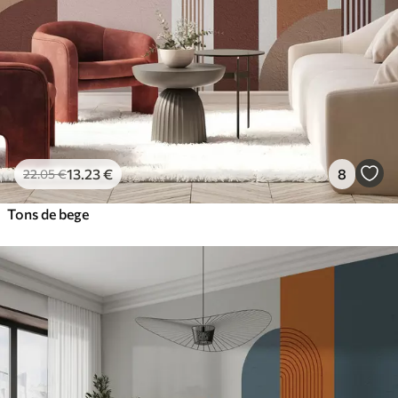
13
.23
€
8
22
.05
€
Tons de bege