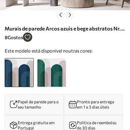
Murais de parede Arcos azuis e bege abstratos Nr.
u73098
8
Gostos
Este modelo está disponível noutras cores:
Papel de parede para o
Pronto para entrega
seu tamanho
em 1 a 3 dias úteis
Entrega gratuita em
Política de reembolso
Portugal
de 30 dias