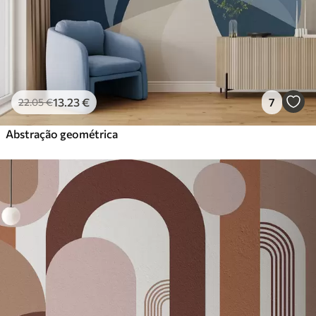
13
.23
€
7
22
.05
€
Abstração geométrica