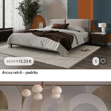
13
.23
€
1
22
.05
€
Arcos retrô - padrão