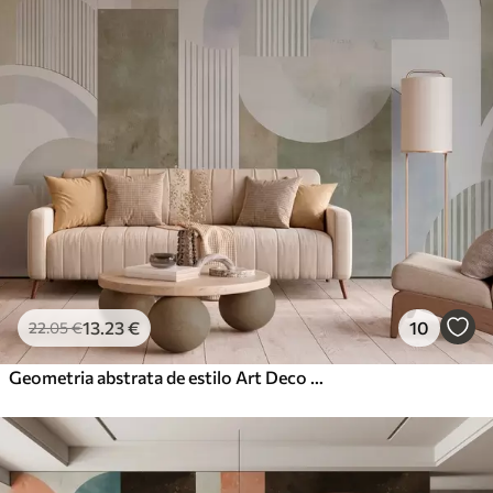
13
.23
€
10
22
.05
€
Geometria abstrata de estilo Art Deco com um efeito retro