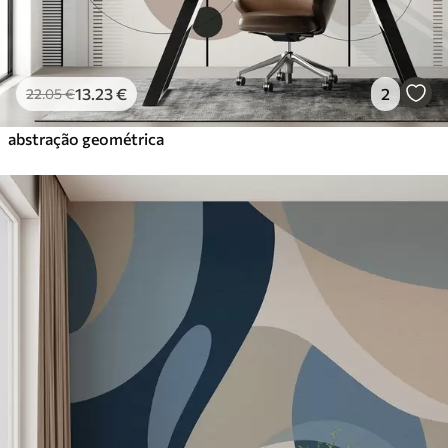
13
.23
€
2
22
.05
€
abstração geométrica