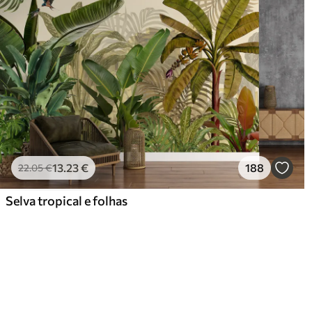
13
.23
€
188
22
.05
€
Selva tropical e folhas