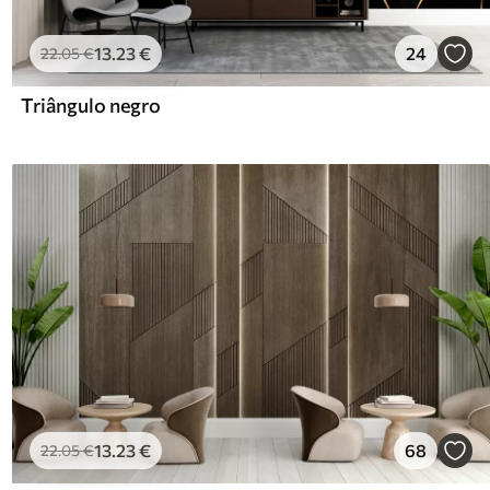
13
.23
€
24
22
.05
€
Triângulo negro
13
.23
€
68
22
.05
€