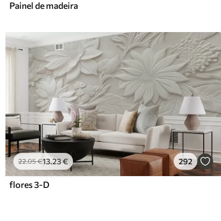
Painel de madeira
13
.23
€
292
22
.05
€
flores 3-D