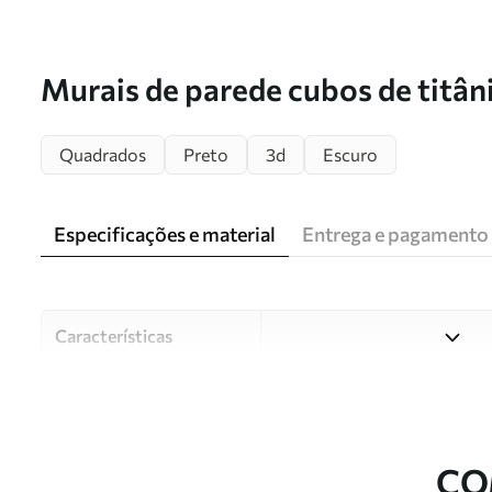
Murais de parede cubos de titân
Quadrados
Preto
3d
Escuro
Especificações e material
Entrega e pagamento
Características
Material
Escolha entre três materiai
diferentes divisões e orçam
durante o processo de perso
CO