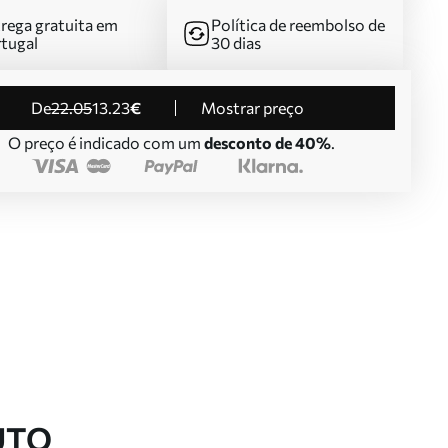
rega gratuita em
Política de reembolso de
tugal
30 dias
de
22
.05
13
.23
€
Mostrar preço
O preço é indicado com um
desconto de 40%
.
UTO