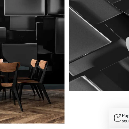
Pap
se