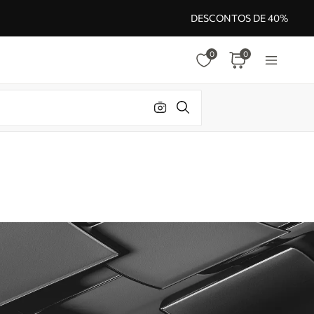
DESCONTOS DE 40%
0
0