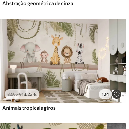
Abstração geométrica de cinza
13
.23
€
124
22
.05
€
Animais tropicais giros