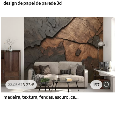
design de papel de parede 3d
13
.23
€
197
22
.05
€
madeira, textura, fendas, escuro, casca, superfície