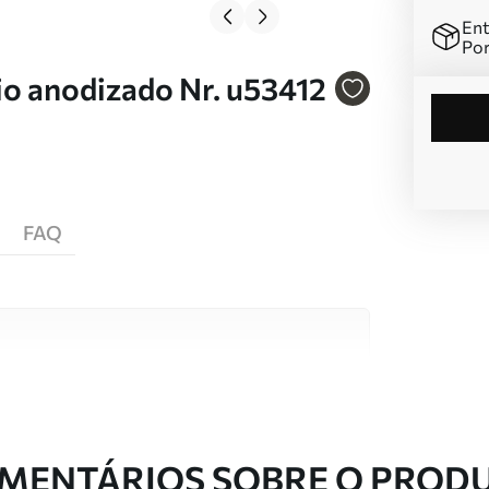
Ent
Por
io anodizado Nr. u53412
FAQ
s de alta qualidade, cada um adequado a
entos. Mais informações disponíveis abaixo ou
nalização.
MENTÁRIOS SOBRE O PROD