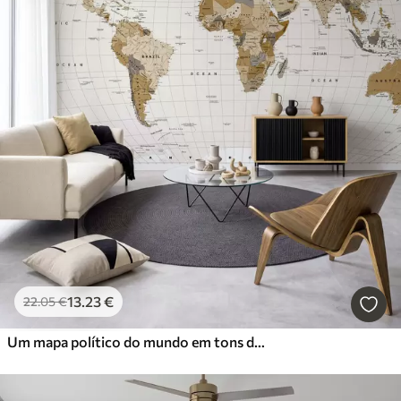
13
.23
€
22
.05
€
Um mapa político do mundo em tons de castanho, com bandeiras e legendas em inglês