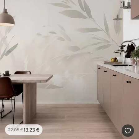
13
.23
€
22
.05
€