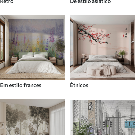
Retro
De estilo asiatico
Em estilo frances
Étnicos