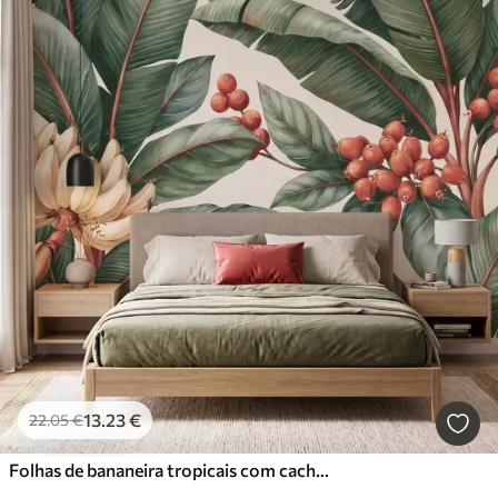
13
.23
€
22
.05
€
Folhas de bananeira tropicais com cachos de bagas de café vermelhas, em estilo aquarela