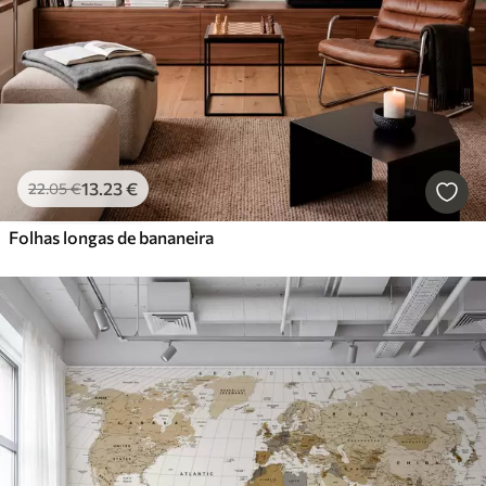
13
.23
€
22
.05
€
Folhas longas de bananeira