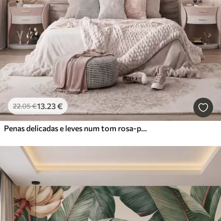
13
.23
€
22
.05
€
Penas delicadas e leves num tom rosa-pêssego esbatido com brilho