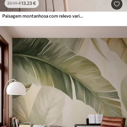
13
.23
€
22
.05
€
Paisagem montanhosa com relevo variado