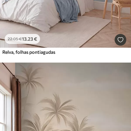
13
.23
€
22
.05
€
Relva, folhas pontiagudas