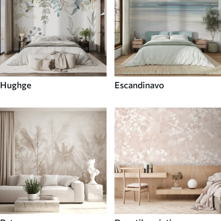
Hughge
Escandinavo