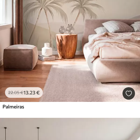
13
.23
€
22
.05
€
Palmeiras