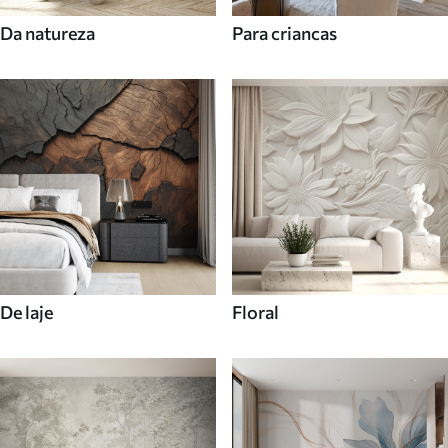
Da natureza
Para criancas
De laje
Floral