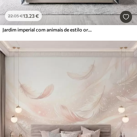
13
.23
€
22
.05
€
Jardim imperial com animais de estilo oriental — macaco, leopardo, tigre, pavão e garça