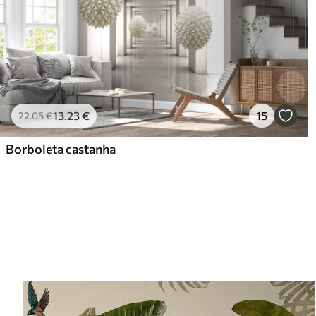
13
.23
€
15
22
.05
€
Borboleta castanha