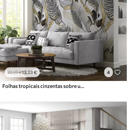
13
.23
€
4
22
.05
€
Folhas tropicais cinzentas sobre um fundo branco