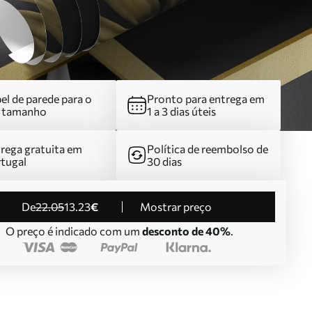
el de parede para o
Pronto para entrega em
u tamanho
1 a 3 dias úteis
rega gratuita em
Política de reembolso de
tugal
30 dias
de
22
.05
13
.23
€
Mostrar preço
O preço é indicado com um
desconto de 40%
.