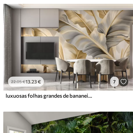
13
.23
€
7
22
.05
€
luxuosas folhas grandes de bananeira em tons de bege acinzentado