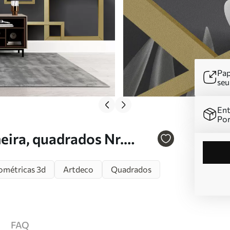
Pap
se
Ent
Por
eira, quadrados Nr.
ométricas 3d
Artdeco
Quadrados
FAQ