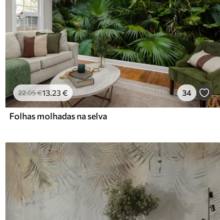
13
.23
€
34
22
.05
€
Folhas molhadas na selva