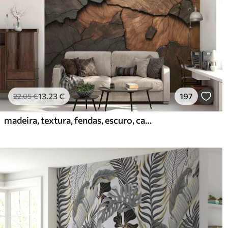
13
.23
€
197
22
.05
€
madeira, textura, fendas, escuro, casca, superfície