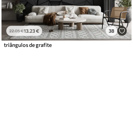
13
.23
€
38
22
.05
€
triângulos de grafite