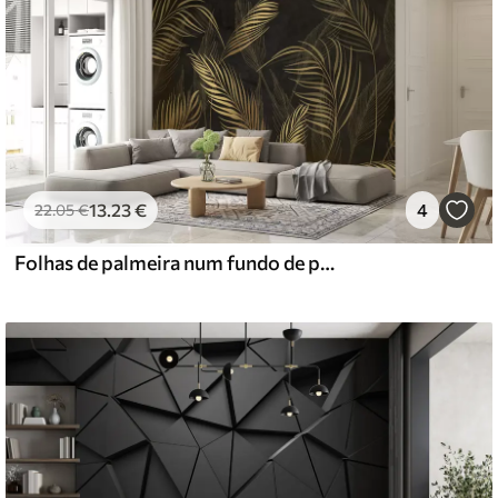
13
.23
€
4
22
.05
€
Folhas de palmeira num fundo de parede preto