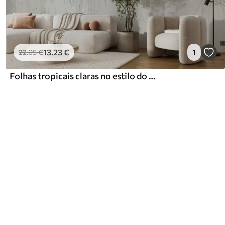
13
.23
€
1
22
.05
€
Folhas tropicais claras no estilo do grunge