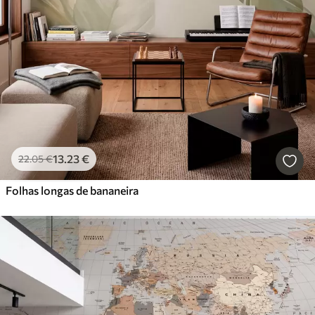
13
.23
€
22
.05
€
Folhas longas de bananeira