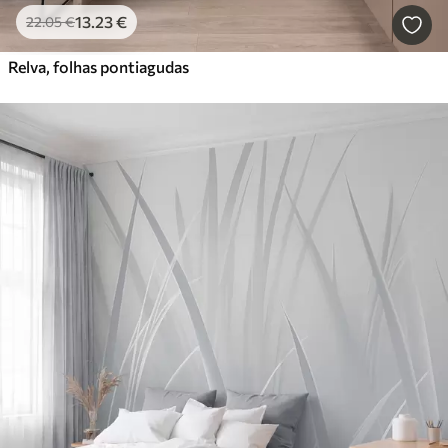
13
.23
€
22
.05
€
Relva, folhas pontiagudas