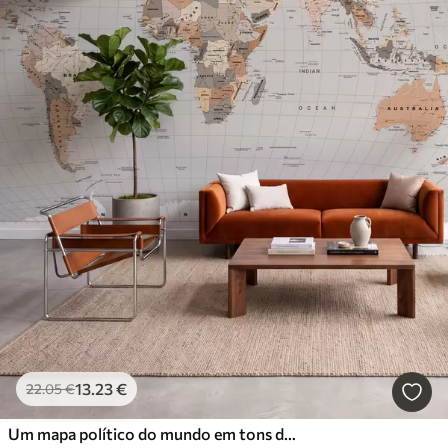
13
.23
€
22
.05
€
Um mapa político do mundo em tons de bege com bandeiras em inglês