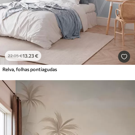
13
.23
€
22
.05
€
Relva, folhas pontiagudas