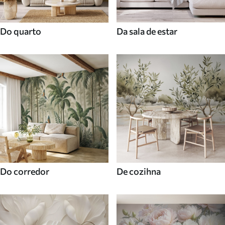
Do quarto
Da sala de estar
Do corredor
De cozihna