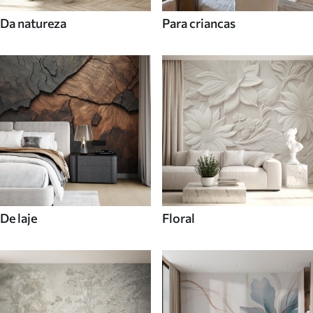
Da natureza
Para criancas
De laje
Floral