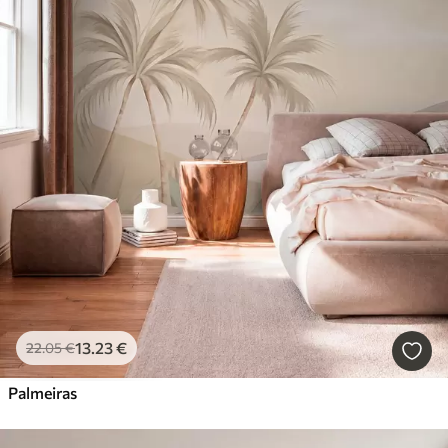
13
.23
€
22
.05
€
Palmeiras