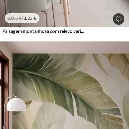
13
.23
€
22
.05
€
Paisagem montanhosa com relevo variado