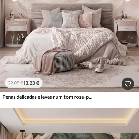
13
.23
€
22
.05
€
Penas delicadas e leves num tom rosa-pêssego esbatido com brilho