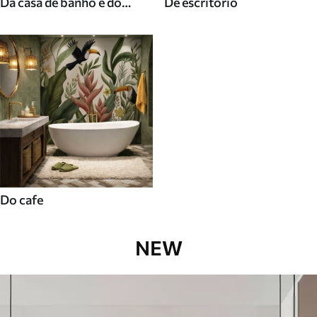
Da casa de banho e do
De escritorio
duche
Do cafe
NEW