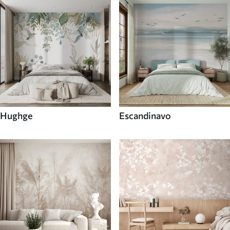
Hughge
Escandinavo