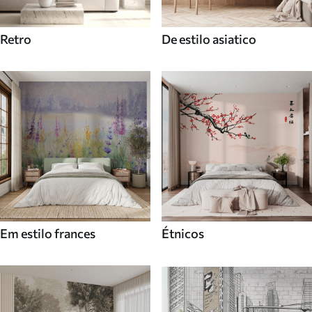
Retro
De estilo asiatico
Em estilo frances
Étnicos