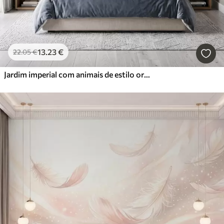
13
.23
€
22
.05
€
Jardim imperial com animais de estilo oriental — macaco, leopardo, tigre, pavão e garça