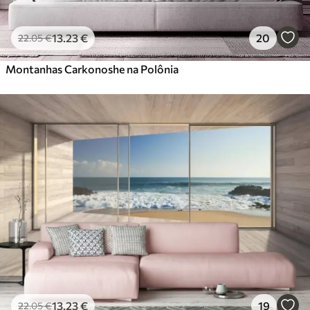
13
.23
€
20
22
.05
€
Montanhas Carkonoshe na Polônia
13
.23
€
19
22
.05
€