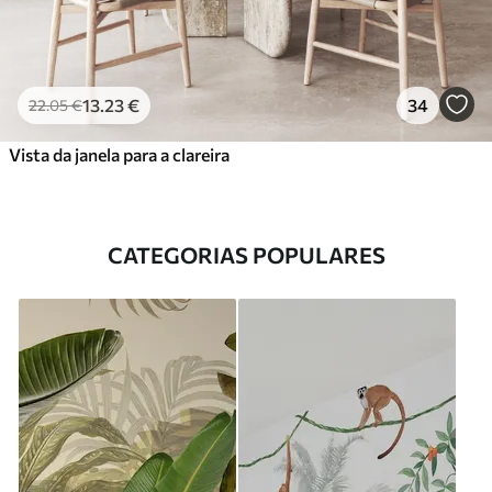
13
.23
€
34
22
.05
€
Vista da janela para a clareira
CATEGORIAS POPULARES