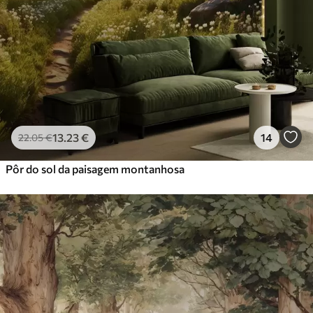
56
.67
34
.00
€
/m²
Vinil Premium
65
.00
39
.00
€
/m²
Peel and Stick
81
.67
49
.00
€
/m²
13
.23
€
14
22
.05
€
Pôr do sol da paisagem montanhosa