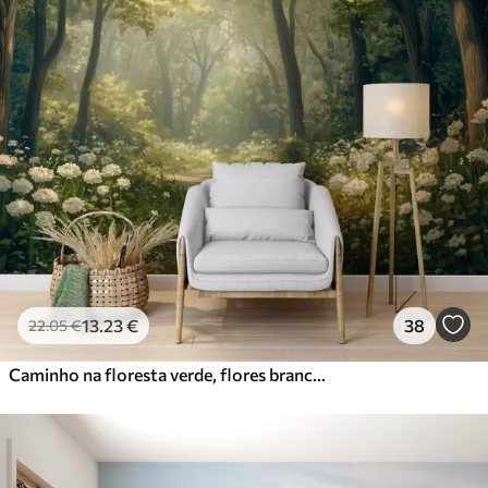
13
.23
€
38
22
.05
€
Caminho na floresta verde, flores brancas, luz do sol, desenho em acrílico