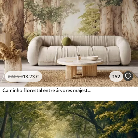
13
.23
€
152
22
.05
€
Caminho florestal entre árvores majestosas em estilo aquarela