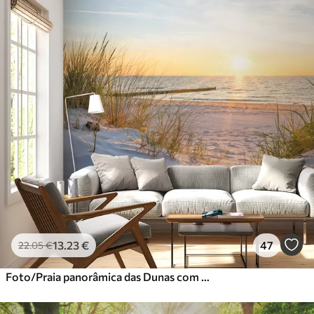
13
.23
€
47
22
.05
€
Foto/Praia panorâmica das Dunas com pôr do sol