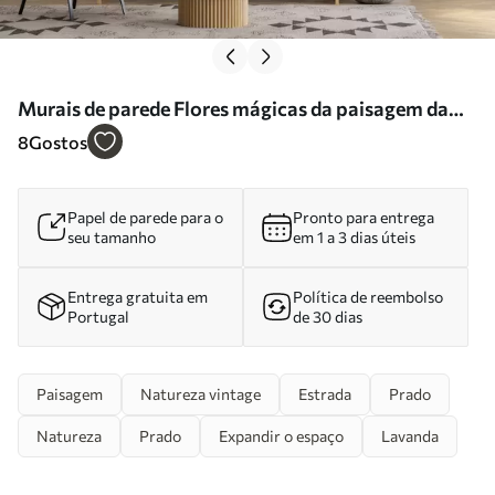
Murais de parede Flores mágicas da paisagem da
montanha Nr. u96210
8
Gostos
Papel de parede para o
Pronto para entrega
seu tamanho
em 1 a 3 dias úteis
Entrega gratuita em
Política de reembolso
Portugal
de 30 dias
Paisagem
Natureza vintage
Estrada
Prado
Natureza
Prado
Expandir o espaço
Lavanda