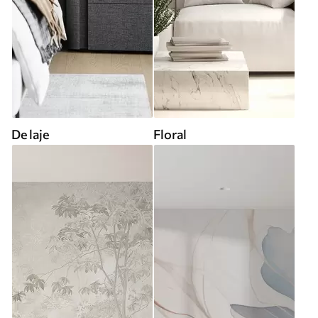
De laje
Floral