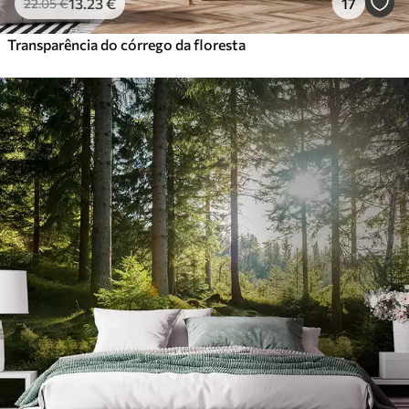
13
.23
€
17
22
.05
€
Transparência do córrego da floresta