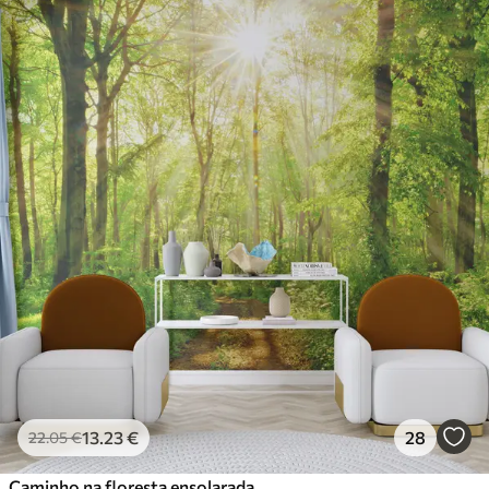
13
.23
€
28
22
.05
€
Caminho na floresta ensolarada