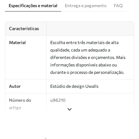
Especificações e material
Entrega e pagamento
FAQ
Características
Material
Escolha entre três materiais de alta
qualidade, cada um adequado a
diferentes divisões e orçamentos. Mais
informações disponíveis abaixo ou
durante o processo de personalização.
Autor
Estúdio de design Uwalls
Número do
u96210
artigo
Produção
Impresso sob encomenda e entregue em
rolos de até 50 cm de largura.