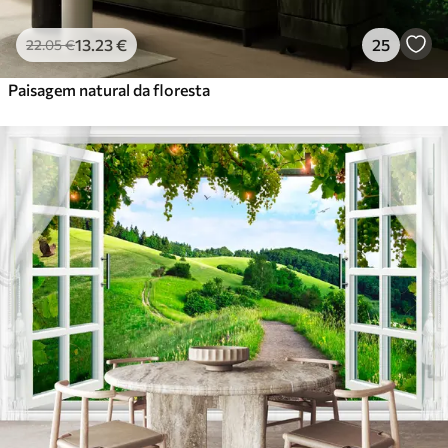
13
.23
€
25
22
.05
€
Paisagem natural da floresta