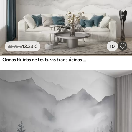
13
.23
€
10
22
.05
€
Ondas fluidas de texturas translúcidas em tons de azul escuro, azul claro e branco sobre um fundo claro