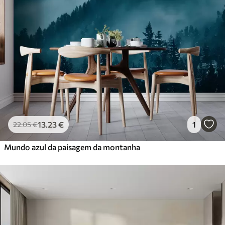
13
.23
€
1
22
.05
€
Mundo azul da paisagem da montanha