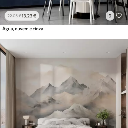
13
.23
€
9
22
.05
€
Água, nuvem e cinza