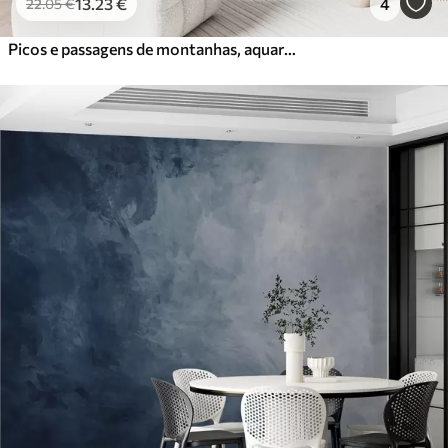
13
.23
€
4
22
.05
€
Picos e passagens de montanhas, aquarela, paisagem, paisagem, cor azul, cinza