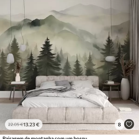
13
.23
€
8
22
.05
€
Paisagem de montanha com um bosque de pinheiros e montanhas em camadas durante a madrugada com um ligeiro nevoeiro Arte de imitação de aguarela