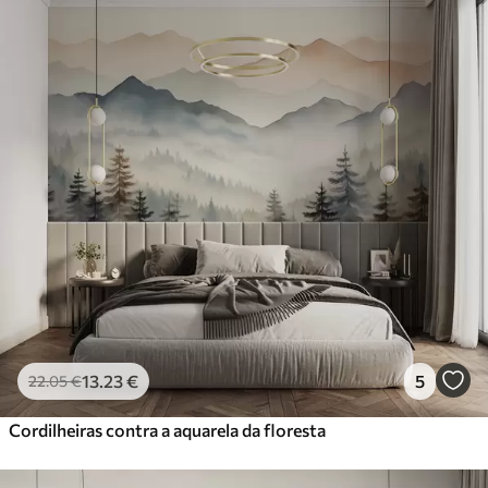
13
.23
€
5
22
.05
€
Cordilheiras contra a aquarela da floresta