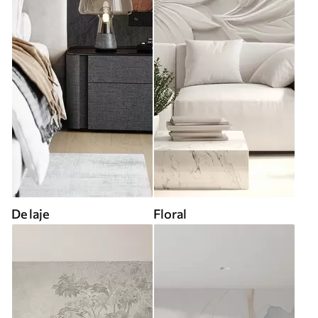
De laje
Floral