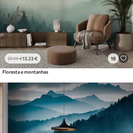
56
.67
34
.00
€
/m²
Vinil Premium
65
.00
39
.00
€
/m²
Peel and Stick
81
.67
49
.00
€
/m²
13
.23
€
18
22
.05
€
Floresta e montanhas