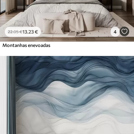
13
.23
€
4
22
.05
€
Montanhas enevoadas