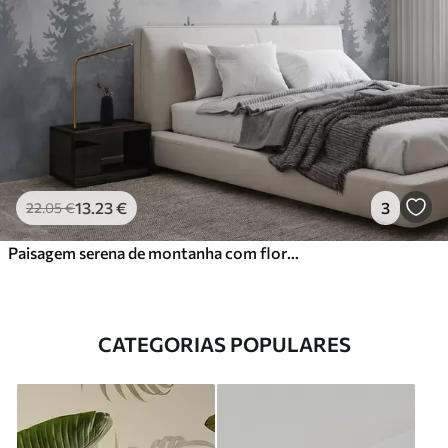
13
.23
€
3
22
.05
€
Paisagem serena de montanha com florestas enevoadas em tons suaves de cinzento e azul
CATEGORIAS POPULARES