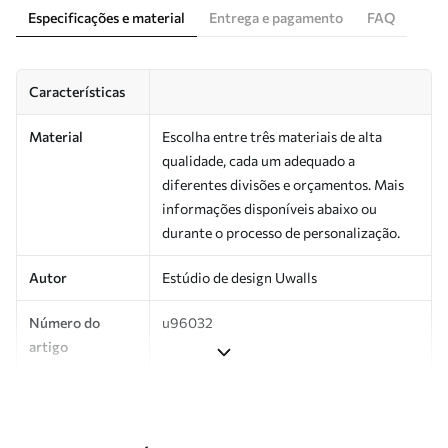
Especificações e material
Entrega e pagamento
FAQ
Características
Material
Escolha entre três materiais de alta
qualidade, cada um adequado a
diferentes divisões e orçamentos. Mais
informações disponíveis abaixo ou
durante o processo de personalização.
Autor
Estúdio de design Uwalls
Número do
u96032
artigo
Produção
Impresso sob encomenda e entregue em
rolos de até 50 cm de largura.