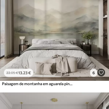
13
.23
€
6
22
.05
€
Paisagem de montanha em aguarela pintada