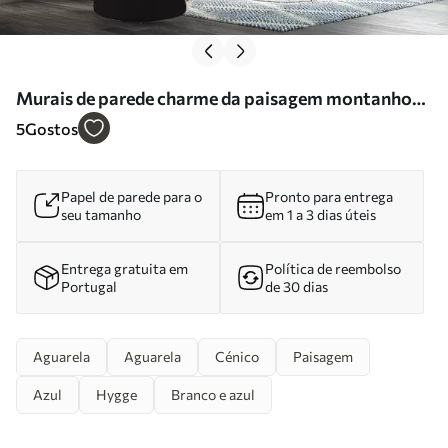
Murais de parede charme da paisagem montanhosa
Nr. u96032
5
Gostos
Papel de parede para o
Pronto para entrega
seu tamanho
em 1 a 3 dias úteis
Entrega gratuita em
Política de reembolso
Portugal
de 30 dias
Aguarela
Aguarela
Cénico
Paisagem
Azul
Hygge
Branco e azul