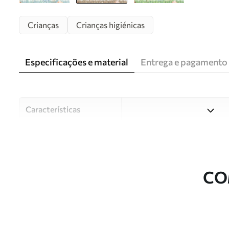
Crianças
Crianças higiénicas
Especificações e material
Entrega e pagamento
Características
Material
Escolha entre três materiai
diferentes divisões e orçam
durante o processo de perso
CO
Autor
Estúdio de design Uwalls
Número do artigo
u59757v1