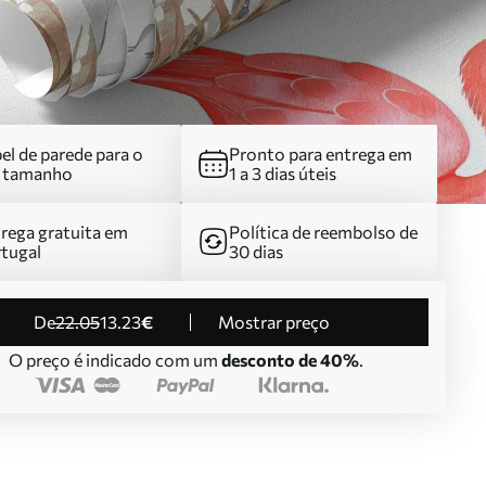
el de parede para o
Pronto para entrega em
u tamanho
1 a 3 dias úteis
rega gratuita em
Política de reembolso de
tugal
30 dias
de
22
.05
13
.23
€
Mostrar preço
O preço é indicado com um
desconto de 40%
.