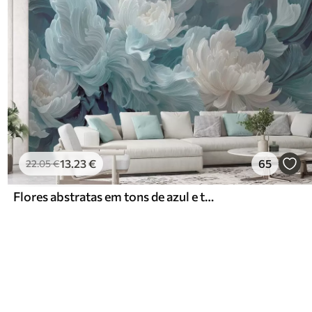
13
.23
€
65
22
.05
€
Flores abstratas em tons de azul e turquesa