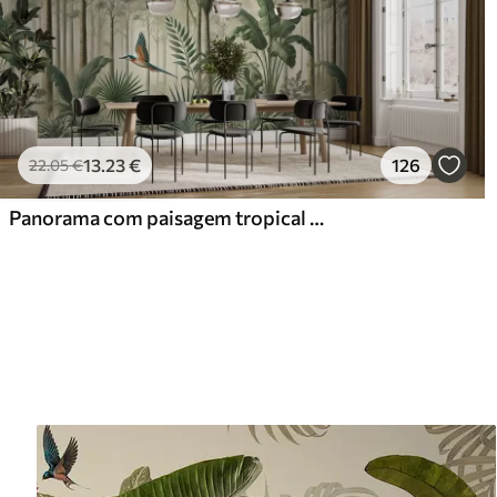
13
.23
€
126
22
.05
€
Panorama com paisagem tropical e aves