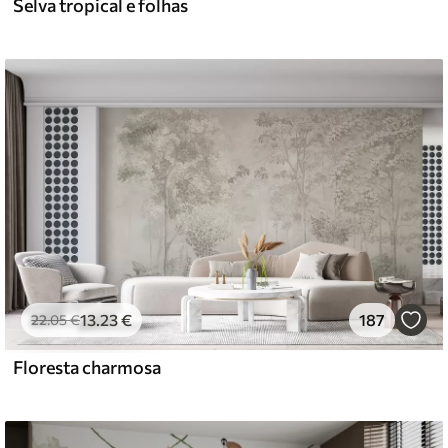
Selva tropical e folhas
13
.23
€
187
22
.05
€
Floresta charmosa