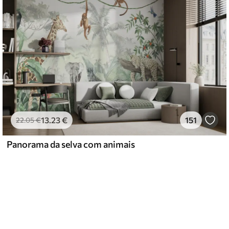
13
.23
€
151
22
.05
€
Panorama da selva com animais