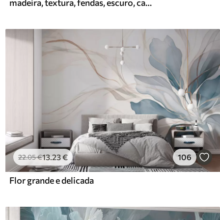
madeira, textura, fendas, escuro, casca, superfície
13
.23
€
106
22
.05
€
Flor grande e delicada