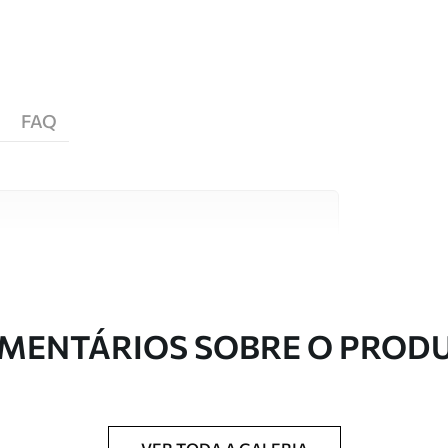
FAQ
s de alta qualidade, cada um adequado a
entos. Mais informações disponíveis abaixo ou
nalização.
MENTÁRIOS SOBRE O PROD