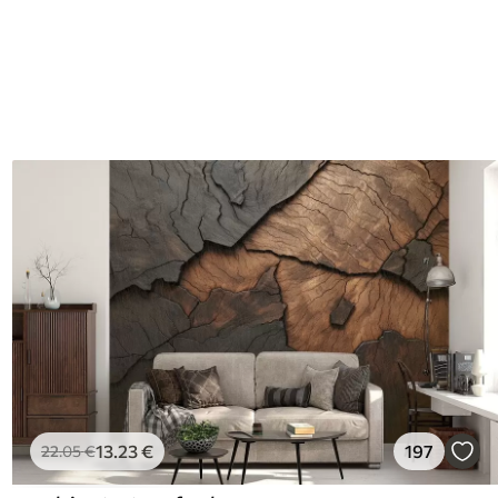
13
.23
€
197
22
.05
€