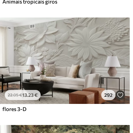
Animais tropicais giros
13
.23
€
292
22
.05
€
flores 3-D