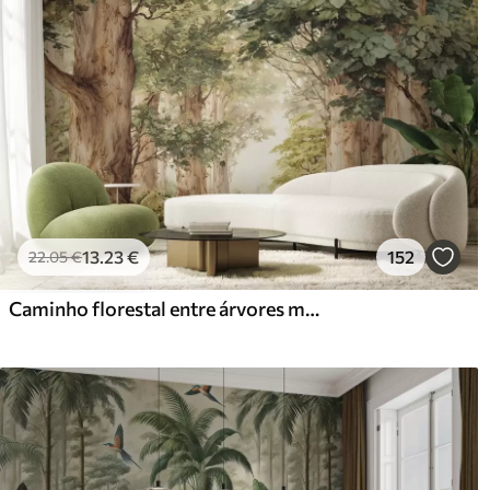
13
.23
€
152
22
.05
€
Caminho florestal entre árvores majestosas em estilo aquarela