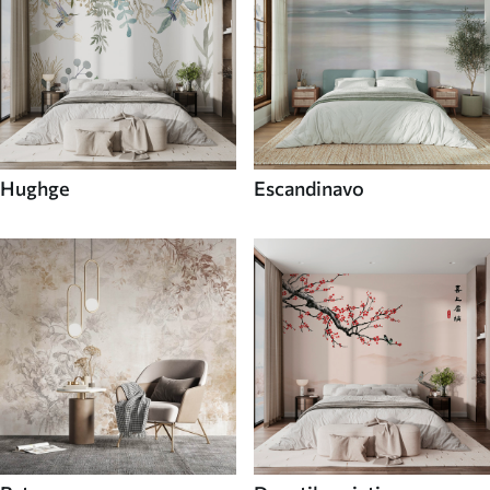
Hughge
Escandinavo