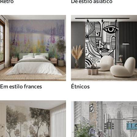
Retro
De estilo asiatico
Em estilo frances
Étnicos