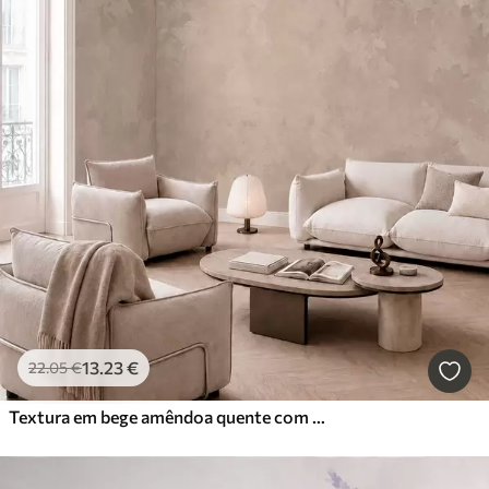
13
.23
€
22
.05
€
Textura em bege amêndoa quente com transições tonais suaves e naturais