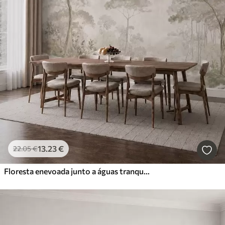
13
.23
€
22
.05
€
Floresta enevoada junto a águas tranquilas, em suaves tons pastel naturais