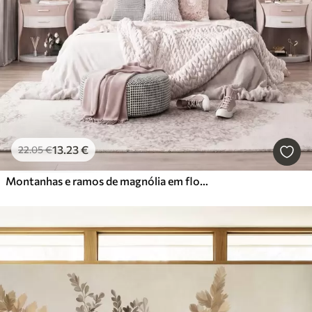
13
.23
€
22
.05
€
Montanhas e ramos de magnólia em flor, de cor rosa, numa paisagem rica em texturas