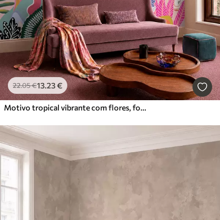
13
.23
€
22
.05
€
Motivo tropical vibrante com flores, folhas e frutos coloridos