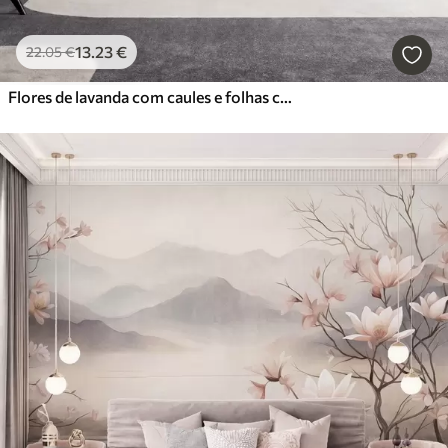
13
.23
€
22
.05
€
Flores de lavanda com caules e folhas compridos, obra de arte com textura suave em tons pastel