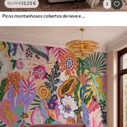
13
.23
€
22
.05
€
2
Picos montanhosos cobertos de neve e um lago tranquilo com um reflexo semelhante a um espelho