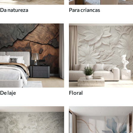
Da natureza
Para criancas
De laje
Floral