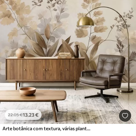
13
.23
€
22
.05
€
Arte botânica com textura, várias plantas e folhas em tons de castanho e bege