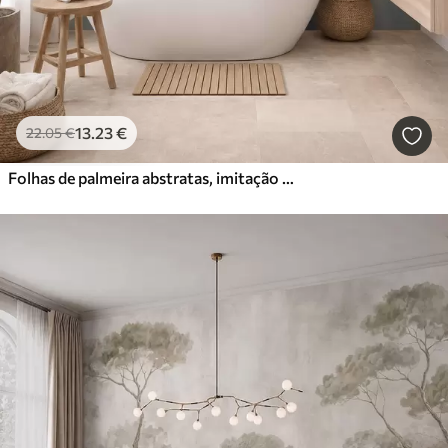
13
.23
€
22
.05
€
Folhas de palmeira abstratas, imitação de pintura