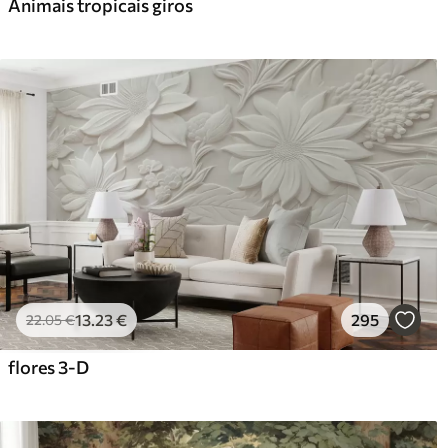
Animais tropicais giros
13
.23
€
295
22
.05
€
flores 3-D