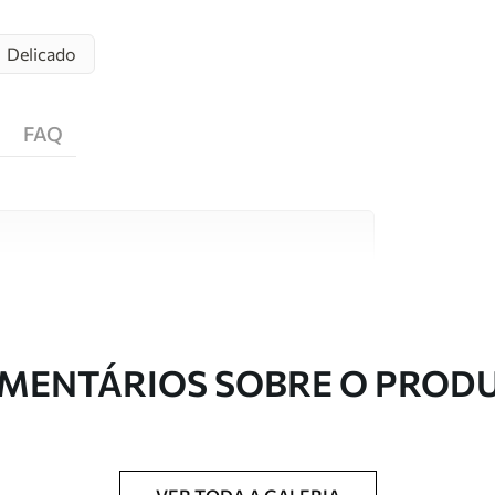
Delicado
FAQ
s de alta qualidade, cada um adequado a
entos. Mais informações disponíveis abaixo ou
nalização.
MENTÁRIOS SOBRE O PROD