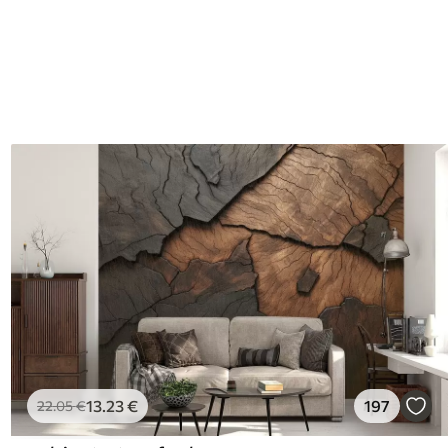
13
.23
€
197
22
.05
€