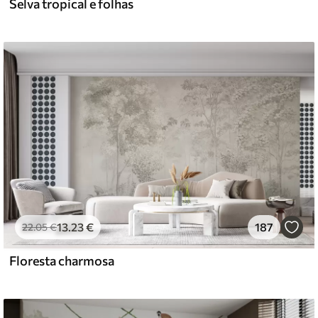
Selva tropical e folhas
13
.23
€
187
22
.05
€
Floresta charmosa