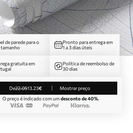
el de parede para o
Pronto para entrega em
u tamanho
1 a 3 dias úteis
rega gratuita em
Política de reembolso de
tugal
30 dias
de
22
.05
13
.23
€
Mostrar preço
O preço é indicado com um
desconto de 40%
.