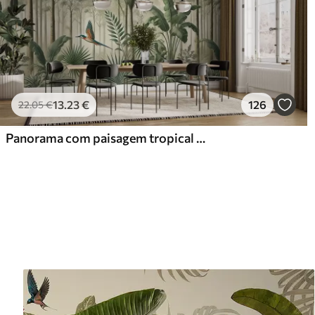
13
.23
€
126
22
.05
€
Panorama com paisagem tropical e aves