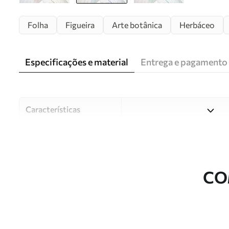
Folha
Figueira
Arte botânica
Herbáceo
Especificações e material
Entrega e pagamento
Características
Material
Escolha entre três materiai
diferentes divisões e orçam
durante o processo de perso
CO
Autor
Estúdio de design Uwalls
Número do artigo
u24439v1