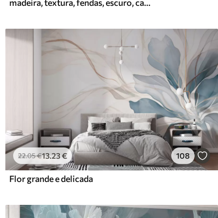
madeira, textura, fendas, escuro, casca, superfície
13
.23
€
108
22
.05
€
Flor grande e delicada