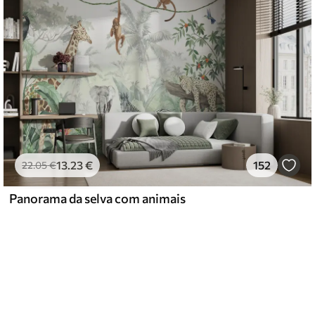
13
.23
€
152
22
.05
€
Panorama da selva com animais