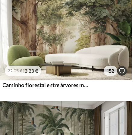
13
.23
€
152
22
.05
€
Caminho florestal entre árvores majestosas em estilo aquarela