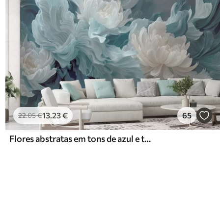
13
.23
€
65
22
.05
€
Flores abstratas em tons de azul e turquesa