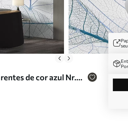
Pap
se
Ent
Por
entes de cor azul Nr.