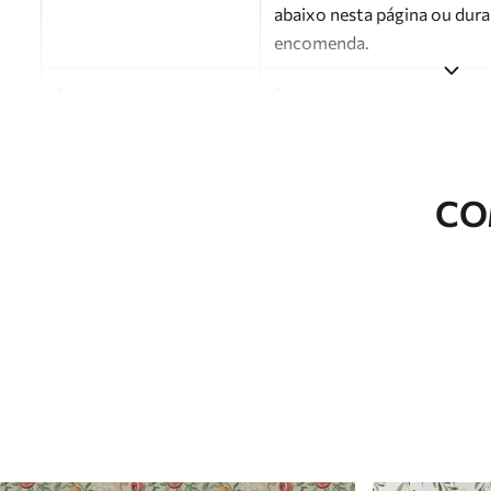
abaixo nesta página ou dura
encomenda.
Autor
Estúdio de design Uwalls
Número do artigo
a01187v4
Acabamento
Semibrilhante.
CO
Produção
Impresso sob encomenda e e
Opções adicionais
Disponível com revestimento
Limpeza
Pode ser limpo suavemente 
com revestimento de verniz
Método de aplicação
Aplicação perfeita