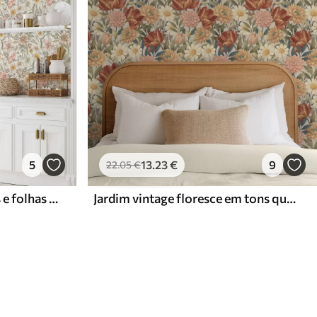
5
13
.23
€
9
22
.05
€
Margaridas, peónias, lírios e folhas em cores delicadas
Jardim vintage floresce em tons quentes de terracota e pêssego