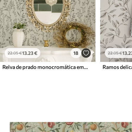
13
.23
€
18
13
.2
22
.05
€
22
.05
€
Relva de prado monocromática em estilo vintage
Ramos delic