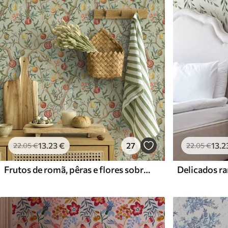
Materiais disponíveis
Standard
Premium
45
.00
56
.67
27
.00
€
/m²
34
.00
€
/m²
13
.23
€
27
13
.2
22
.05
€
22
.05
€
Frutos de romã, pêras e flores sobre um fundo verde claro
Delicados ra