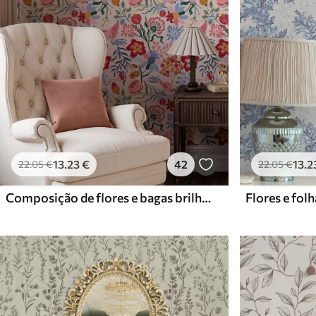
13
.23
€
42
13
.2
22
.05
€
22
.05
€
Composição de flores e bagas brilhantes com papagaios