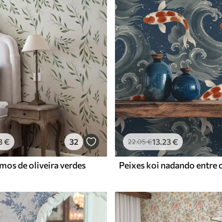
Vinil Premium
65
.00
39
.00
€
/m²
3
€
32
13
.23
€
22
.05
€
mos de oliveira verdes