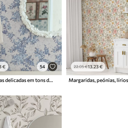
3
€
54
13
.23
€
22
.05
€
Flores e folhas delicadas em tons de azul e azul sobre um fundo claro