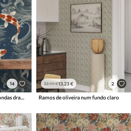
14
13
.23
€
2
22
.05
€
Peixes koi nadando entre ondas dramáticas do oceano
Ramos de oliveira num fundo claro