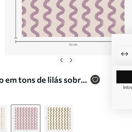
 em tons de lilás sobre
Intr