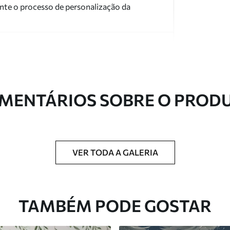
nte o processo de personalização da
MENTÁRIOS SOBRE O PROD
ntregue em rolos de até 50 cm de largura.
 de verniz e/ou adesivo para papel de parede.
VER TODA A GALERIA
com uma esponja macia. Murais de parede
 podem ser limpos com água.
TAMBÉM PODE GOSTAR