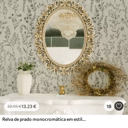
13
.23
€
18
22
.05
€
Relva de prado monocromática em estilo vintage