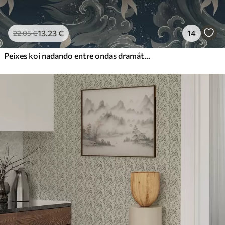
13
.23
€
14
22
.05
€
Peixes koi nadando entre ondas dramáticas do oceano