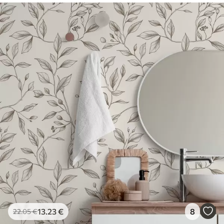
13
.23
€
8
22
.05
€