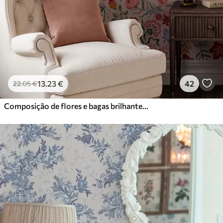
13
.23
€
42
22
.05
€
Composição de flores e bagas brilhantes com papagaios