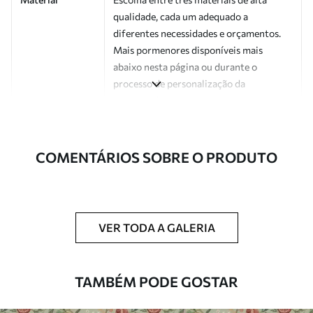
qualidade, cada um adequado a
diferentes necessidades e orçamentos.
Mais pormenores disponíveis mais
abaixo nesta página ou durante o
processo de personalização da
encomenda.
Autor
Estúdio de design Uwalls
COMENTÁRIOS SOBRE O PRODUTO
Número do
a01185v1
artigo
Acabamento
Semibrilhante.
VER TODA A GALERIA
Produção
Impresso sob encomenda e entregue em
rolos de até 50 cm de largura.
TAMBÉM PODE GOSTAR
Opções
Disponível com revestimento de verniz
adicionais
e/ou adesivo para papel de parede.