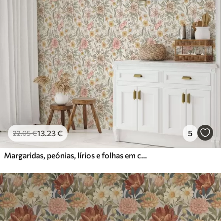
13
.23
€
5
22
.05
€
Margaridas, peónias, lírios e folhas em cores delicadas