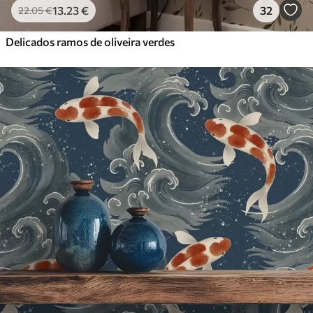
13
.23
€
32
22
.05
€
Delicados ramos de oliveira verdes