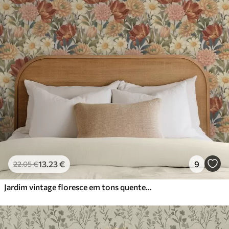
13
.23
€
9
22
.05
€
Jardim vintage floresce em tons quentes de terracota e pêssego