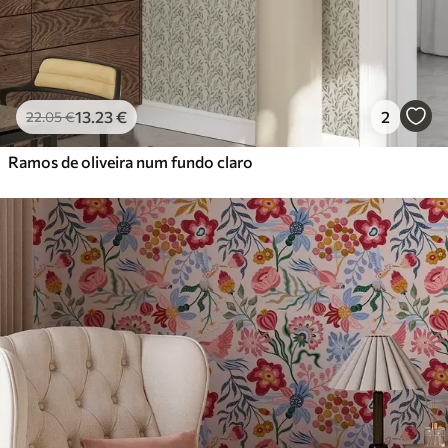
13
.23
€
2
22
.05
€
Ramos de oliveira num fundo claro