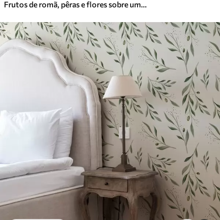
Frutos de romã, pêras e flores sobre um fundo verde claro
Vinil Premium
65
.00
39
.00
€
/m²