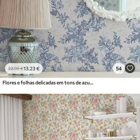
13
.23
€
54
22
.05
€
Flores e folhas delicadas em tons de azul e azul sobre um fundo claro