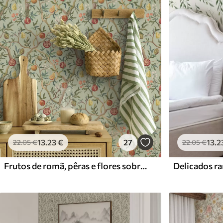
Materiais disponíveis
Standard
Premium
45
.00
56
.67
27
.00
€
/m²
34
.00
€
/m²
13
.23
€
27
13
.2
22
.05
€
22
.05
€
Frutos de romã, pêras e flores sobre um fundo verde claro
Delicados ra