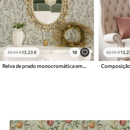
13
.23
€
18
13
.2
22
.05
€
22
.05
€
Relva de prado monocromática em estilo vintage