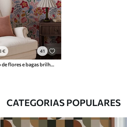
3
€
41
Composição de flores e bagas brilhantes com papagaios
CATEGORIAS POPULARES