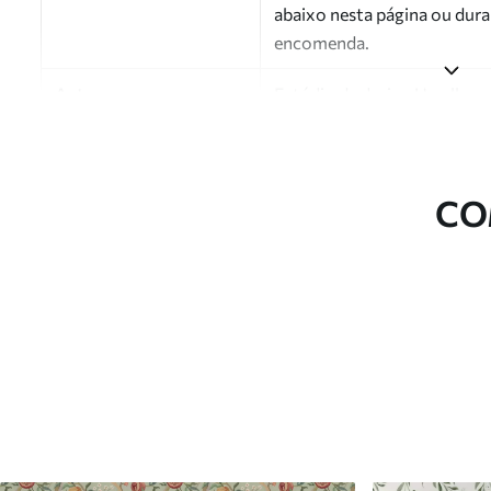
abaixo nesta página ou dura
encomenda.
Autor
Estúdio de design Uwalls
Número do artigo
a01184v2
Acabamento
Semibrilhante.
CO
Produção
Impresso sob encomenda e e
Opções adicionais
Disponível com revestimento
Limpeza
Pode ser limpo suavemente 
com revestimento de verniz
Método de aplicação
Aplicação perfeita