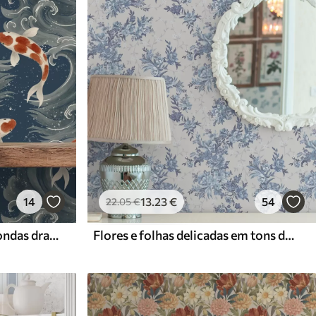
14
13
.23
€
54
22
.05
€
Peixes koi nadando entre ondas dramáticas do oceano
Flores e folhas delicadas em tons de azul e azul sobre um fundo claro