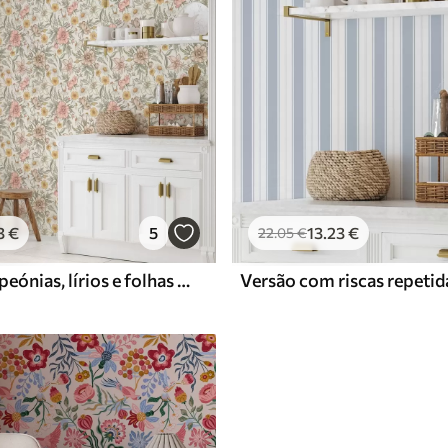
3
€
5
13
.23
€
22
.05
€
Margaridas, peónias, lírios e folhas em cores delicadas