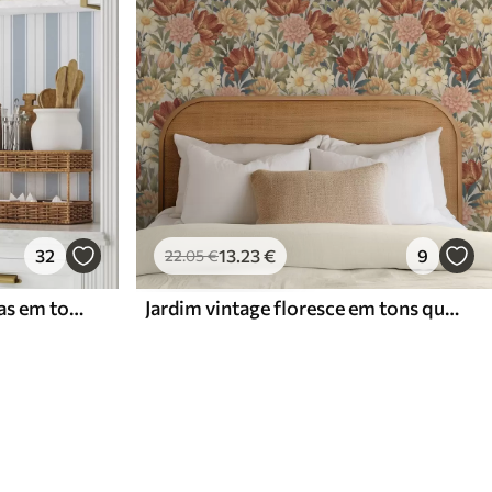
32
13
.23
€
9
22
.05
€
Versão com riscas repetidas em tons de cinzento-azul
Jardim vintage floresce em tons quentes de terracota e pêssego