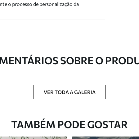
nte o processo de personalização da
MENTÁRIOS SOBRE O PROD
ntregue em rolos de até 50 cm de largura.
 de verniz e/ou adesivo para papel de parede.
VER TODA A GALERIA
com uma esponja macia. Murais de parede
 podem ser limpos com água.
TAMBÉM PODE GOSTAR