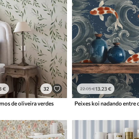
Vinil Premium
65
.00
39
.00
€
/m²
3
€
32
13
.23
€
22
.05
€
mos de oliveira verdes