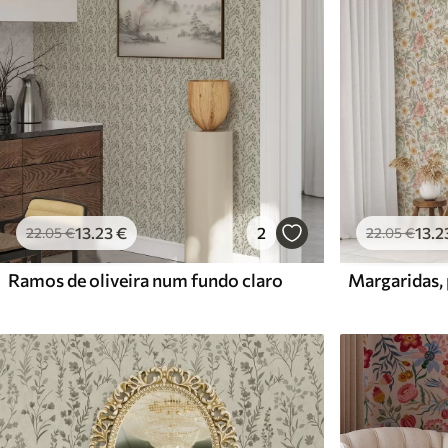
13
.23
€
2
13
.2
22
.05
€
22
.05
€
Ramos de oliveira num fundo claro