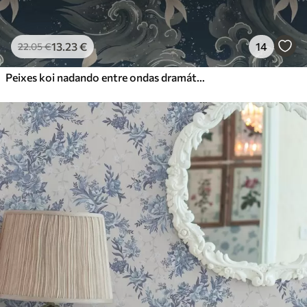
13
.23
€
14
22
.05
€
Peixes koi nadando entre ondas dramáticas do oceano