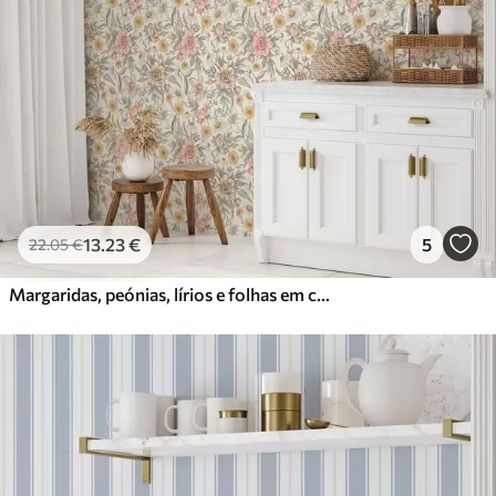
13
.23
€
5
22
.05
€
Margaridas, peónias, lírios e folhas em cores delicadas