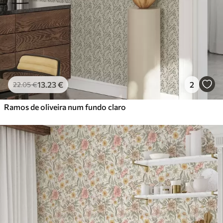
13
.23
€
2
22
.05
€
Ramos de oliveira num fundo claro