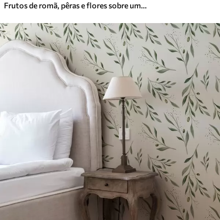
Frutos de romã, pêras e flores sobre um fundo verde claro
Vinil Premium
65
.00
39
.00
€
/m²