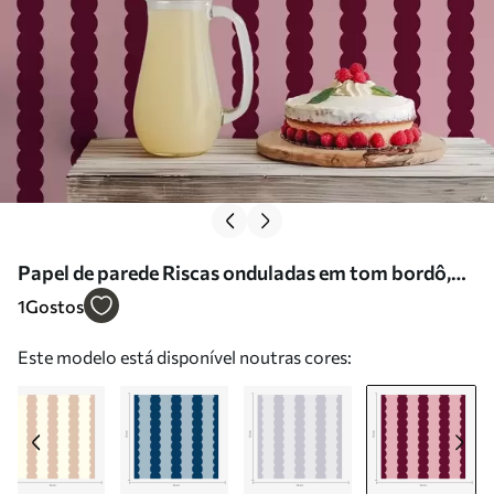
Papel de parede Riscas onduladas em tom bordô,
em estilo minimalista Nr. a01182v5
1
Gostos
Este modelo está disponível noutras cores: