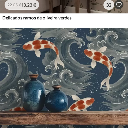
13
.23
€
32
22
.05
€
Delicados ramos de oliveira verdes