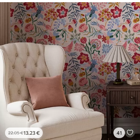
13
.23
€
41
22
.05
€