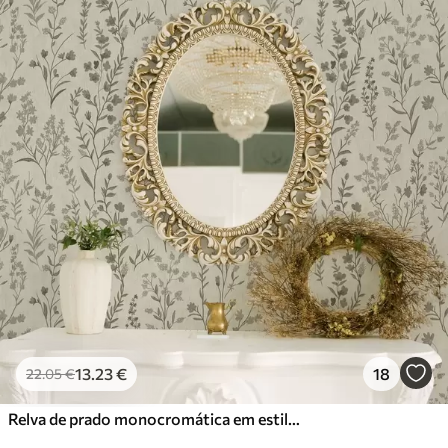
13
.23
€
18
22
.05
€
Relva de prado monocromática em estilo vintage