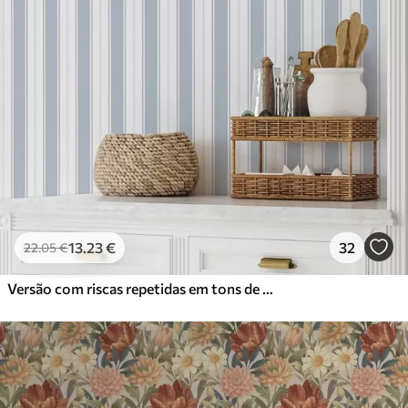
13
.23
€
32
22
.05
€
Versão com riscas repetidas em tons de cinzento-azul