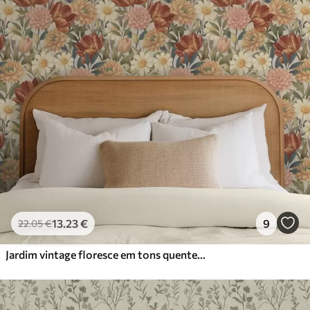
13
.23
€
9
22
.05
€
Jardim vintage floresce em tons quentes de terracota e pêssego