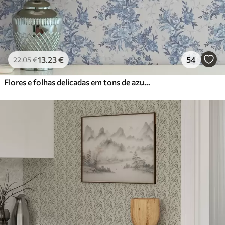
13
.23
€
54
22
.05
€
Flores e folhas delicadas em tons de azul e azul sobre um fundo claro