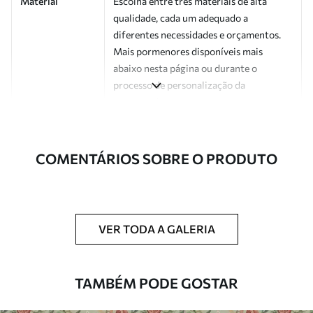
Material
Escolha entre três materiais de alta
qualidade, cada um adequado a
diferentes necessidades e orçamentos.
Mais pormenores disponíveis mais
abaixo nesta página ou durante o
processo de personalização da
encomenda.
Autor
Estúdio de design Uwalls
COMENTÁRIOS SOBRE O PRODUTO
Número do
a01182v5
artigo
Acabamento
Semibrilhante.
VER TODA A GALERIA
Produção
Impresso sob encomenda e entregue em
rolos de até 50 cm de largura.
TAMBÉM PODE GOSTAR
Opções
Disponível com revestimento de verniz
adicionais
e/ou adesivo para papel de parede.