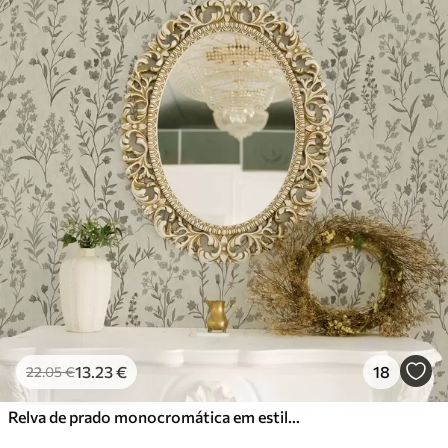
13
.23
€
18
22
.05
€
Relva de prado monocromática em estilo vintage