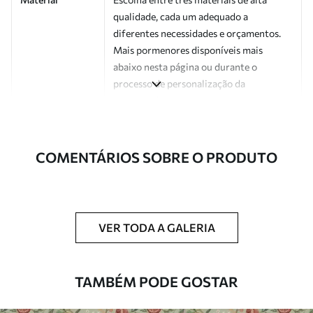
qualidade, cada um adequado a
diferentes necessidades e orçamentos.
Mais pormenores disponíveis mais
abaixo nesta página ou durante o
processo de personalização da
encomenda.
Autor
Estúdio de design Uwalls
COMENTÁRIOS SOBRE O PRODUTO
Número do
a01176v2
artigo
Acabamento
Semibrilhante.
VER TODA A GALERIA
Produção
Impresso sob encomenda e entregue em
rolos de até 50 cm de largura.
TAMBÉM PODE GOSTAR
Opções
Disponível com revestimento de verniz
adicionais
e/ou adesivo para papel de parede.