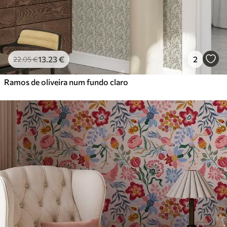
13
.23
€
2
22
.05
€
Ramos de oliveira num fundo claro