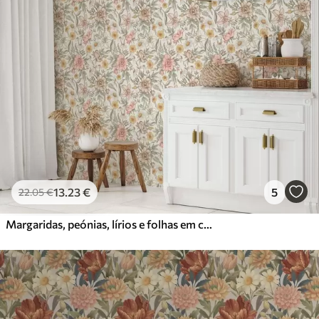
13
.23
€
5
22
.05
€
Margaridas, peónias, lírios e folhas em cores delicadas