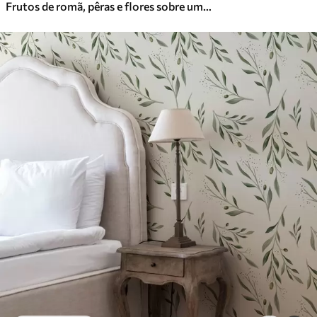
Frutos de romã, pêras e flores sobre um fundo verde claro
Vinil Premium
65
.00
39
.00
€
/m²