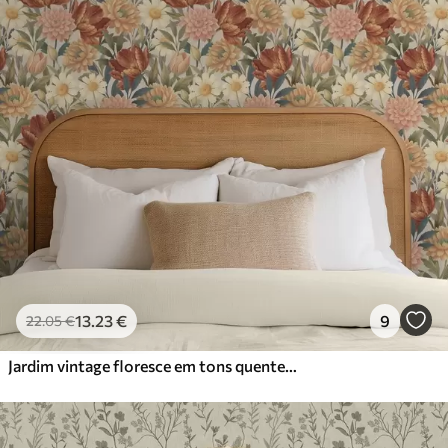
13
.23
€
9
22
.05
€
Jardim vintage floresce em tons quentes de terracota e pêssego