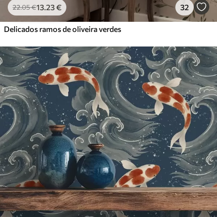
13
.23
€
32
22
.05
€
Delicados ramos de oliveira verdes