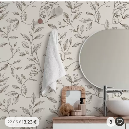
13
.23
€
8
22
.05
€