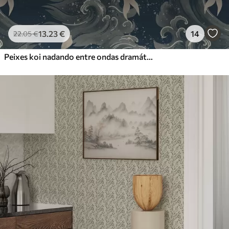
13
.23
€
14
22
.05
€
Peixes koi nadando entre ondas dramáticas do oceano