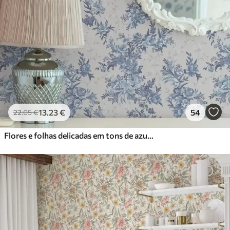
13
.23
€
54
22
.05
€
Flores e folhas delicadas em tons de azul e azul sobre um fundo claro