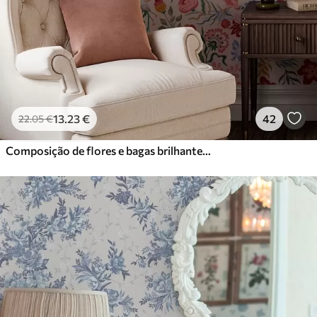
13
.23
€
42
22
.05
€
Composição de flores e bagas brilhantes com papagaios