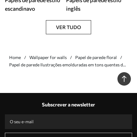
Papéis de parede estilo
Papéis de parede estilo
escandinavo
inglês
VER TUDO
Home
Wallpaper for walls
Papel de parede floral
Papel de parede Ilustrações emolduradas em tons quentes de
bege Nr. a01176v2
Subscrever a newsletter