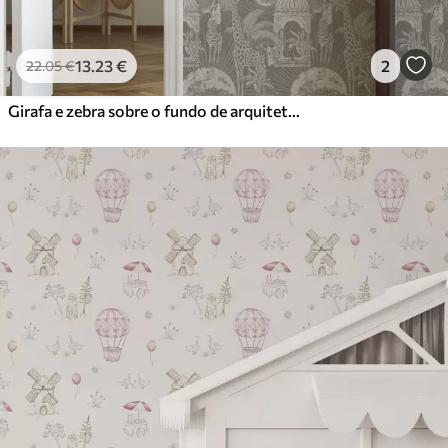
13
.23
€
2
22
.05
€
Girafa e zebra sobre o fundo de arquitetura e árvores tropicais