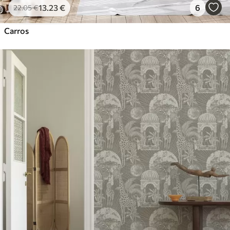
13
.23
€
6
22
.05
€
Carros