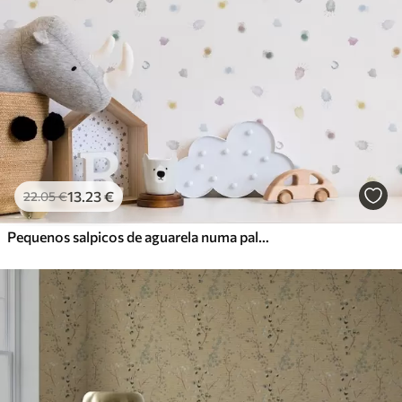
13
.23
€
22
.05
€
Pequenos salpicos de aguarela numa paleta de tons pastel suaves