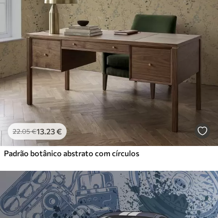
13
.23
€
22
.05
€
Padrão botânico abstrato com círculos