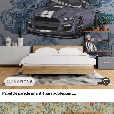
13
.23
€
22
.05
€
Papel de parede infantil para adolescente com carro e letras gráficas em azul