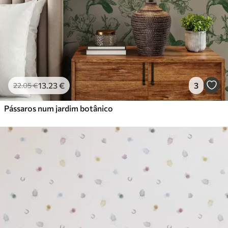
13
.23
€
3
22
.05
€
Pássaros num jardim botânico