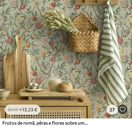
13
.23
€
27
22
.05
€
Frutos de romã, pêras e flores sobre um fundo verde claro