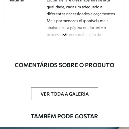
qualidade, cada um adequado a
diferentes necessidades e orçamentos.
Mais pormenores disponíveis mais
abaixo nesta página ou durante o
processo de personalização da
encomenda.
Autor
Estúdio de design Uwalls
COMENTÁRIOS SOBRE O PRODUTO
Número do
a01172
artigo
Acabamento
Semibrilhante.
VER TODA A GALERIA
Produção
Impresso sob encomenda e entregue em
rolos de até 50 cm de largura.
TAMBÉM PODE GOSTAR
Opções
Disponível com revestimento de verniz
adicionais
e/ou adesivo para papel de parede.