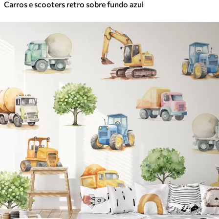
Carros e scooters retro sobre fundo azul
Vinil Premium
65
.00
39
.00
€
/m²