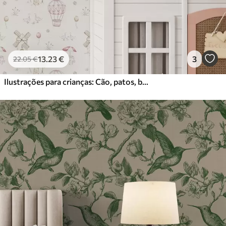
13
.23
€
3
22
.05
€
Ilustrações para crianças: Cão, patos, bolas, moinho