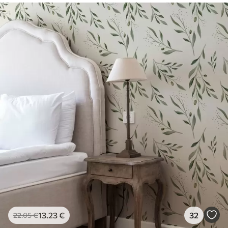
13
.23
€
32
22
.05
€