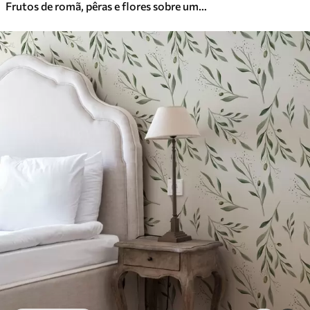
Frutos de romã, pêras e flores sobre um fundo verde claro
Vinil Premium
65
.00
39
.00
€
/m²