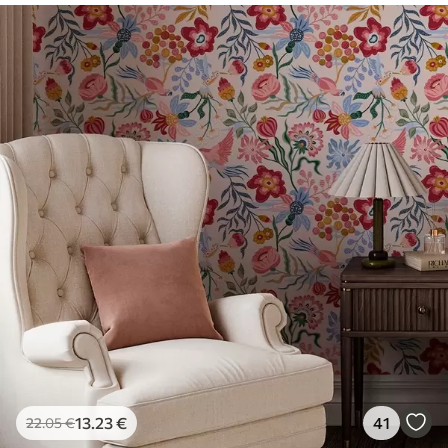
13
.23
€
41
22
.05
€