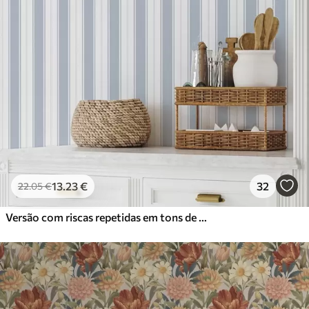
13
.23
€
32
22
.05
€
Versão com riscas repetidas em tons de cinzento-azul