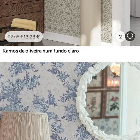
13
.23
€
2
22
.05
€
Ramos de oliveira num fundo claro