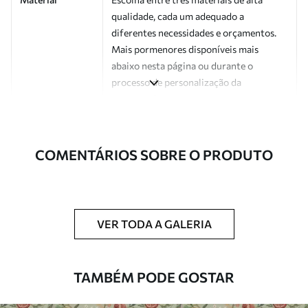
qualidade, cada um adequado a
diferentes necessidades e orçamentos.
Mais pormenores disponíveis mais
abaixo nesta página ou durante o
processo de personalização da
encomenda.
Autor
Estúdio de design Uwalls
COMENTÁRIOS SOBRE O PRODUTO
Número do
a01171v2
artigo
Acabamento
Semibrilhante.
VER TODA A GALERIA
Produção
Impresso sob encomenda e entregue em
rolos de até 50 cm de largura.
TAMBÉM PODE GOSTAR
Opções
Disponível com revestimento de verniz
adicionais
e/ou adesivo para papel de parede.