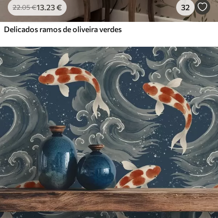
13
.23
€
32
22
.05
€
Delicados ramos de oliveira verdes