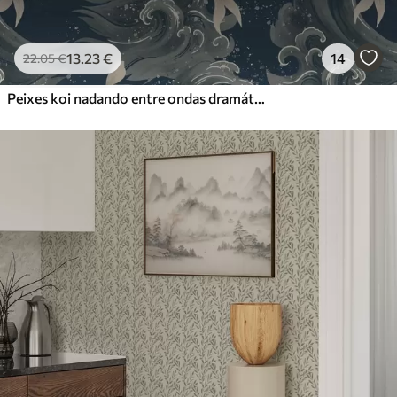
13
.23
€
14
22
.05
€
Peixes koi nadando entre ondas dramáticas do oceano