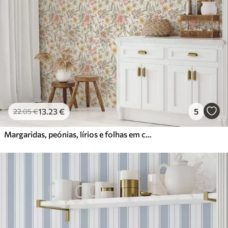
13
.23
€
5
22
.05
€
Margaridas, peónias, lírios e folhas em cores delicadas