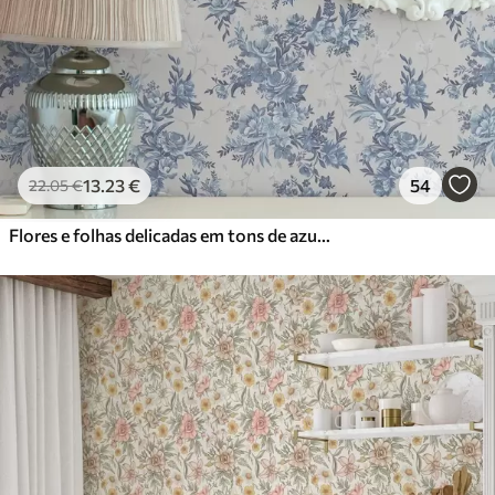
13
.23
€
54
22
.05
€
Flores e folhas delicadas em tons de azul e azul sobre um fundo claro