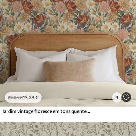
13
.23
€
9
22
.05
€
Jardim vintage floresce em tons quentes de terracota e pêssego