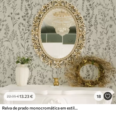
13
.23
€
18
22
.05
€
Relva de prado monocromática em estilo vintage