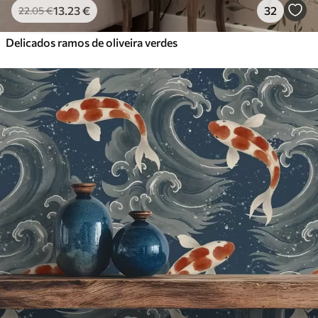
13
.23
€
32
22
.05
€
Delicados ramos de oliveira verdes