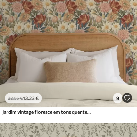
13
.23
€
9
22
.05
€
Jardim vintage floresce em tons quentes de terracota e pêssego