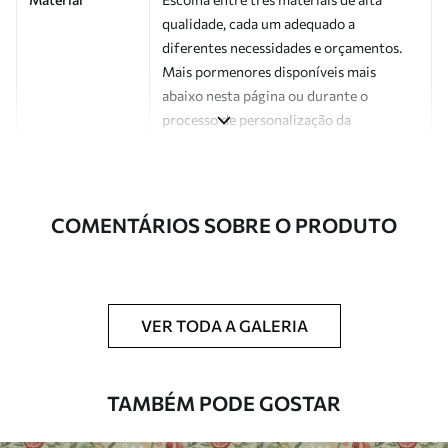
qualidade, cada um adequado a
diferentes necessidades e orçamentos.
Mais pormenores disponíveis mais
abaixo nesta página ou durante o
processo de personalização da
encomenda.
Autor
Estúdio de design Uwalls
COMENTÁRIOS SOBRE O PRODUTO
Número do
a01169v1
artigo
Acabamento
Semibrilhante.
VER TODA A GALERIA
Produção
Impresso sob encomenda e entregue em
rolos de até 50 cm de largura.
TAMBÉM PODE GOSTAR
Opções
Disponível com revestimento de verniz
adicionais
e/ou adesivo para papel de parede.