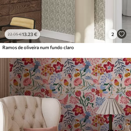
13
.23
€
2
22
.05
€
Ramos de oliveira num fundo claro