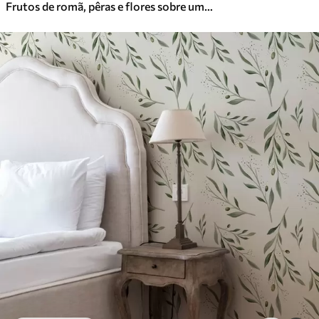
Frutos de romã, pêras e flores sobre um fundo verde claro
Vinil Premium
65
.00
39
.00
€
/m²