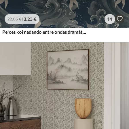
13
.23
€
14
22
.05
€
Peixes koi nadando entre ondas dramáticas do oceano