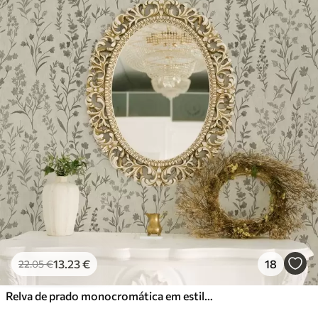
13
.23
€
18
22
.05
€
Relva de prado monocromática em estilo vintage