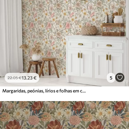
13
.23
€
5
22
.05
€
Margaridas, peónias, lírios e folhas em cores delicadas