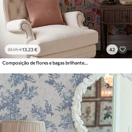
13
.23
€
42
22
.05
€
Composição de flores e bagas brilhantes com papagaios