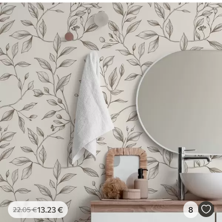
13
.23
€
8
22
.05
€