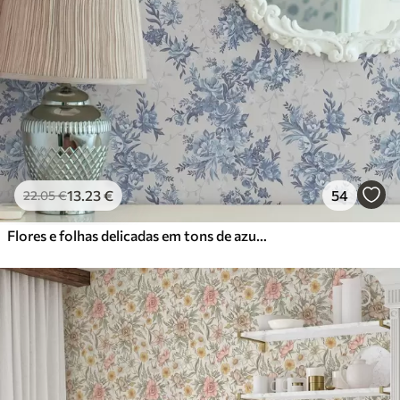
13
.23
€
54
22
.05
€
Flores e folhas delicadas em tons de azul e azul sobre um fundo claro