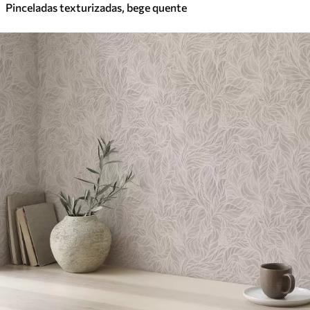
Pinceladas texturizadas, bege quente
Vinil Premium
65
.00
39
.00
€
/m²