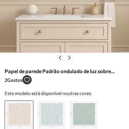
Papel de parede Padrão ondulado de luz sobre
fundo bege Nr. a01167
2
Gostos
Este modelo está disponível noutras cores: