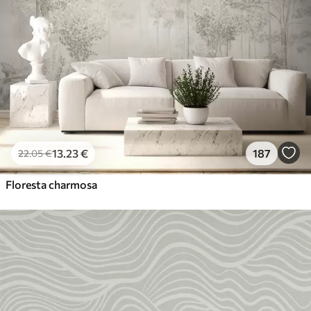
13
.23
€
187
22
.05
€
Floresta charmosa