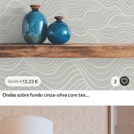
13
.23
€
2
22
.05
€
Ondas sobre fundo cinza-oliva com textura de tecido