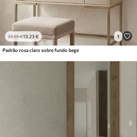
13
.23
€
1
22
.05
€
Padrão rosa claro sobre fundo bege