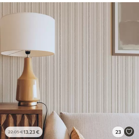
13
.23
€
23
22
.05
€