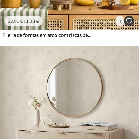
13
.23
€
1
22
.05
€
Fileira de formas em arco com riscas bege suaves, estilo retro