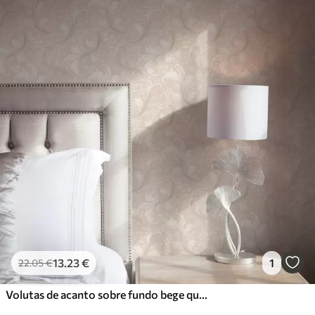
13
.23
€
1
22
.05
€
Volutas de acanto sobre fundo bege quente