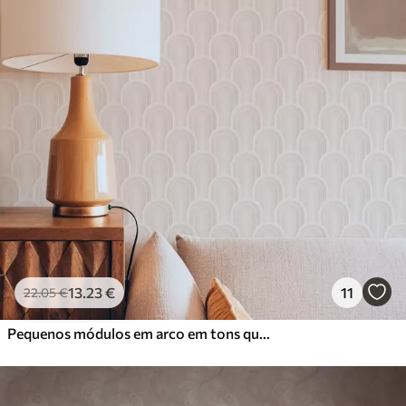
13
.23
€
11
22
.05
€
Pequenos módulos em arco em tons quentes de creme-bege