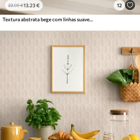
13
.23
€
12
22
.05
€
Textura abstrata bege com linhas suaves de folhas