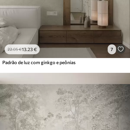
13
.23
€
7
22
.05
€
Padrão de luz com ginkgo e peônias