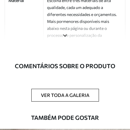
Material
Escolha entre três materiais de alta
qualidade, cada um adequado a
diferentes necessidades e orçamentos.
Mais pormenores disponíveis mais
abaixo nesta página ou durante o
processo de personalização da
encomenda.
Autor
Estúdio de design Uwalls
COMENTÁRIOS SOBRE O PRODUTO
Número do
a01167
artigo
Acabamento
Semibrilhante.
VER TODA A GALERIA
Produção
Impresso sob encomenda e entregue em
rolos de até 50 cm de largura.
TAMBÉM PODE GOSTAR
Opções
Disponível com revestimento de verniz
adicionais
e/ou adesivo para papel de parede.