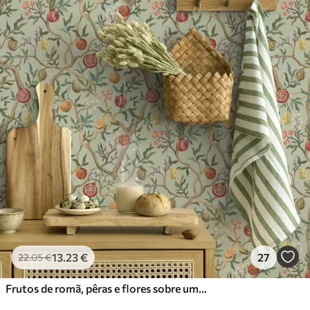
13
.23
€
27
22
.05
€
Frutos de romã, pêras e flores sobre um fundo verde claro