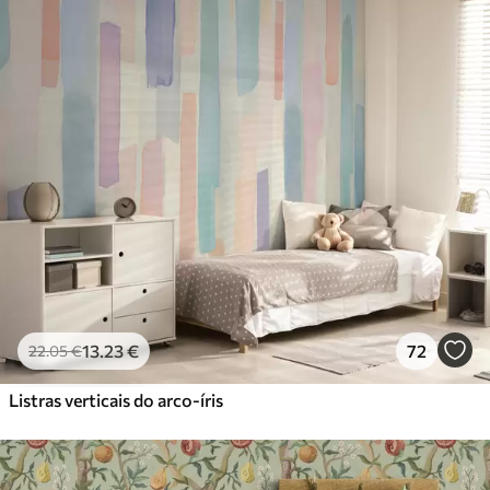
13
.23
€
72
22
.05
€
Listras verticais do arco-íris