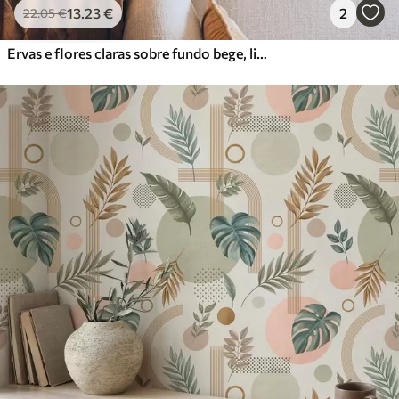
13
.23
€
2
22
.05
€
Ervas e flores claras sobre fundo bege, linhas esboçadas