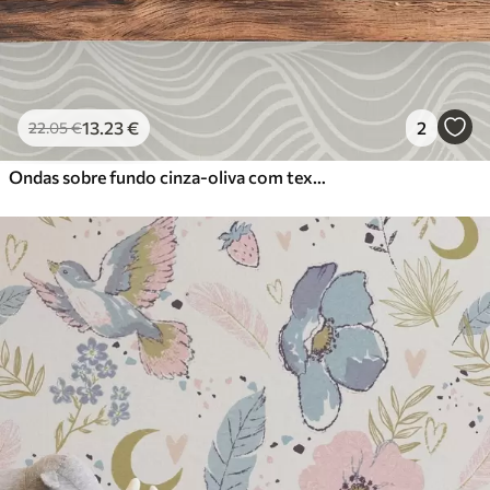
13
.23
€
2
22
.05
€
Ondas sobre fundo cinza-oliva com textura de tecido