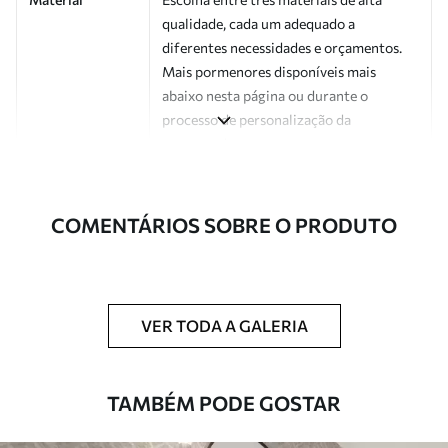
qualidade, cada um adequado a
diferentes necessidades e orçamentos.
Mais pormenores disponíveis mais
abaixo nesta página ou durante o
processo de personalização da
encomenda.
Autor
Estúdio de design Uwalls
COMENTÁRIOS SOBRE O PRODUTO
Número do
a01164
artigo
Acabamento
Semibrilhante.
VER TODA A GALERIA
Produção
Impresso sob encomenda e entregue em
rolos de até 50 cm de largura.
TAMBÉM PODE GOSTAR
Opções
Disponível com revestimento de verniz
adicionais
e/ou adesivo para papel de parede.