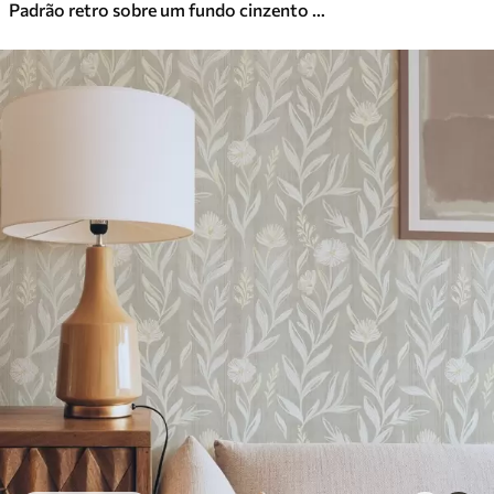
Padrão retro sobre um fundo cinzento e bege
Vinil Premium
65
.00
39
.00
€
/m²