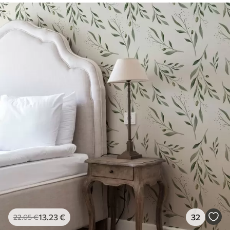
13
.23
€
32
22
.05
€