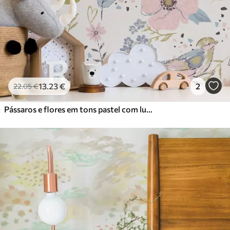
13
.23
€
2
22
.05
€
Pássaros e flores em tons pastel com luas crescentes sobre fundo branco