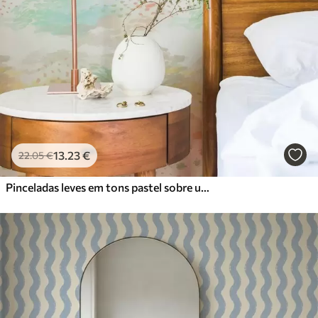
13
.23
€
22
.05
€
Pinceladas leves em tons pastel sobre um fundo quase branco