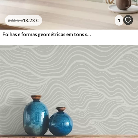
13
.23
€
1
22
.05
€
Folhas e formas geométricas em tons suaves e quentes