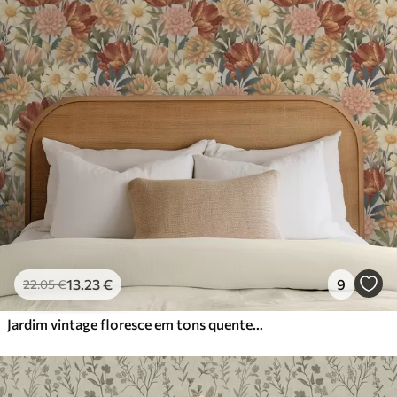
13
.23
€
9
22
.05
€
Jardim vintage floresce em tons quentes de terracota e pêssego