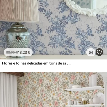
13
.23
€
54
22
.05
€
Flores e folhas delicadas em tons de azul e azul sobre um fundo claro