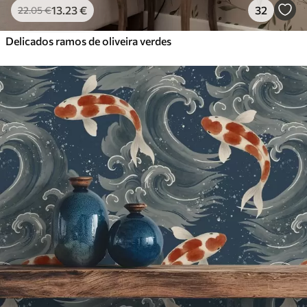
13
.23
€
32
22
.05
€
Delicados ramos de oliveira verdes