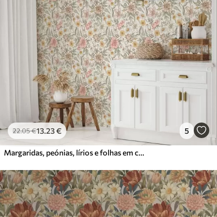
13
.23
€
5
22
.05
€
Margaridas, peónias, lírios e folhas em cores delicadas