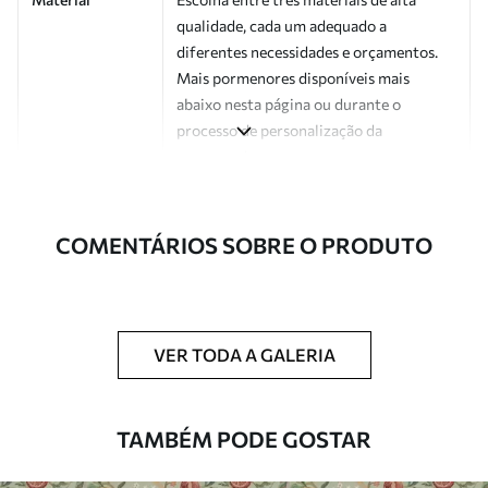
qualidade, cada um adequado a
diferentes necessidades e orçamentos.
Mais pormenores disponíveis mais
abaixo nesta página ou durante o
processo de personalização da
encomenda.
Autor
Estúdio de design Uwalls
COMENTÁRIOS SOBRE O PRODUTO
Número do
a01162v2
artigo
Acabamento
Semibrilhante.
VER TODA A GALERIA
Produção
Impresso sob encomenda e entregue em
rolos de até 50 cm de largura.
TAMBÉM PODE GOSTAR
Opções
Disponível com revestimento de verniz
adicionais
e/ou adesivo para papel de parede.