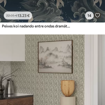
13
.23
€
14
22
.05
€
Peixes koi nadando entre ondas dramáticas do oceano