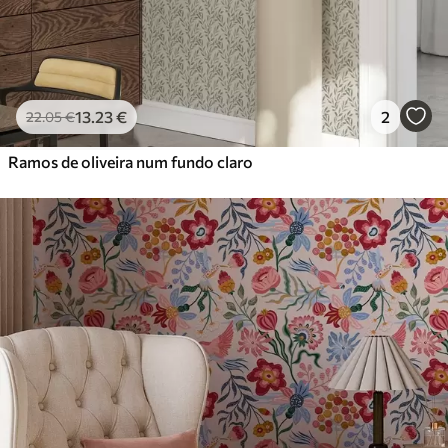
13
.23
€
2
22
.05
€
Ramos de oliveira num fundo claro