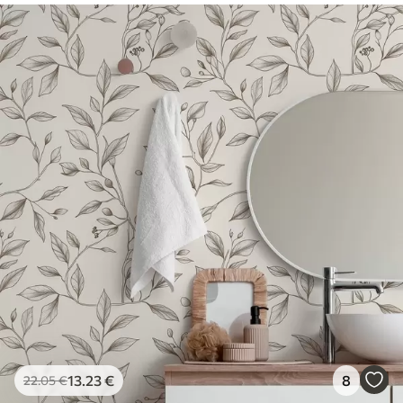
13
.23
€
8
22
.05
€