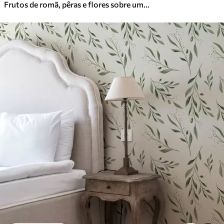
Frutos de romã, pêras e flores sobre um fundo verde claro
Vinil Premium
65
.00
39
.00
€
/m²