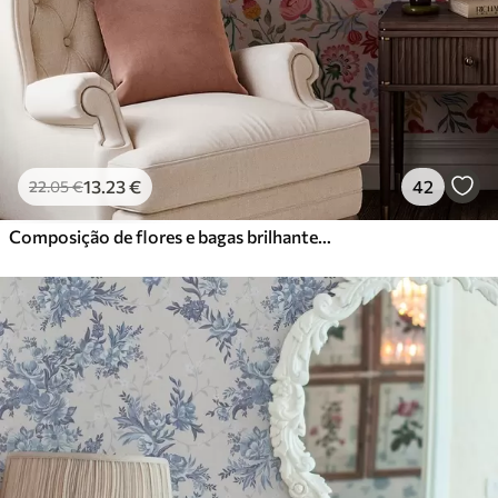
13
.23
€
42
22
.05
€
Composição de flores e bagas brilhantes com papagaios