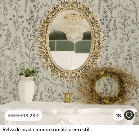
13
.23
€
18
22
.05
€
Relva de prado monocromática em estilo vintage