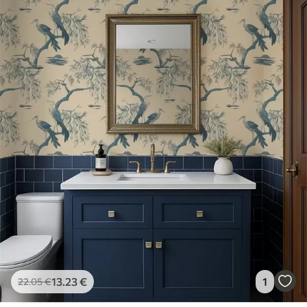
13
.23
€
1
22
.05
€