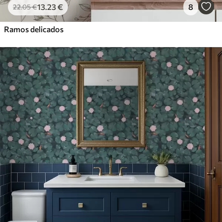
13
.23
€
8
22
.05
€
Ramos delicados