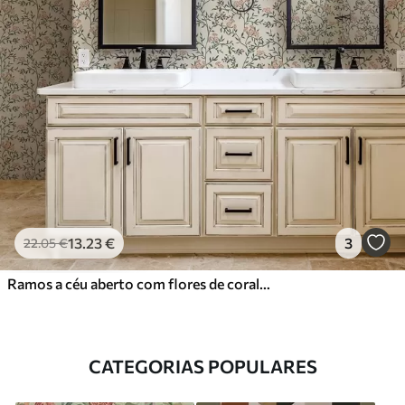
13
.23
€
3
22
.05
€
Ramos a céu aberto com flores de coral, padrão floral
CATEGORIAS POPULARES