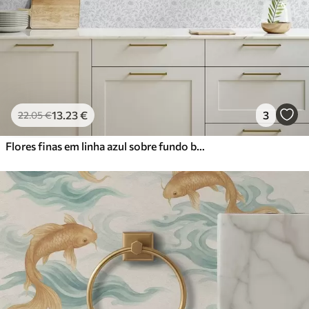
13
.23
€
3
22
.05
€
Flores finas em linha azul sobre fundo branco sujo