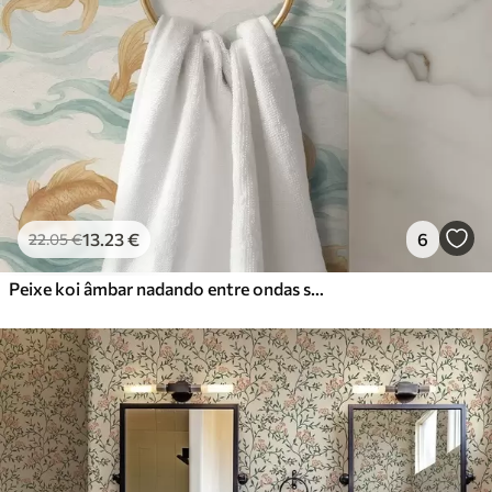
13
.23
€
6
22
.05
€
Peixe koi âmbar nadando entre ondas suaves de cor turquesa