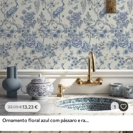
13
.23
€
1
22
.05
€
Ornamento floral azul com pássaro e ramos