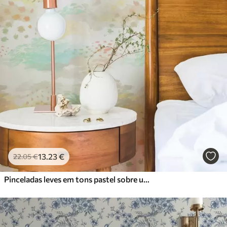
13
.23
€
22
.05
€
Pinceladas leves em tons pastel sobre um fundo quase branco