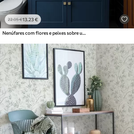
13
.23
€
22
.05
€
Nenúfares com flores e peixes sobre um fundo escuro