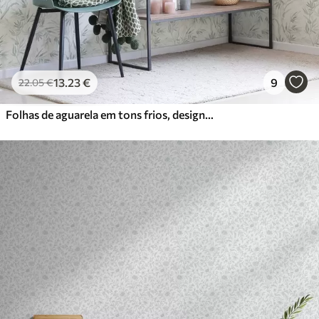
13
.23
€
9
22
.05
€
Folhas de aguarela em tons frios, design minimalista